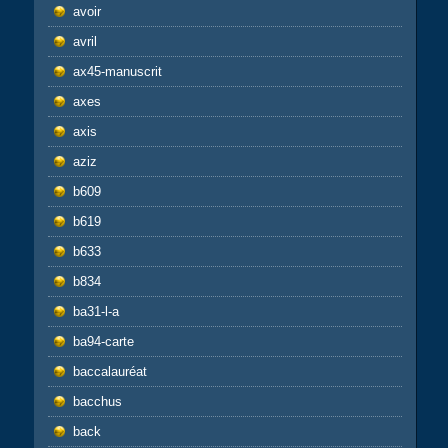
avoir
avril
ax45-manuscrit
axes
axis
aziz
b609
b619
b633
b834
ba31-l-a
ba94-carte
baccalauréat
bacchus
back