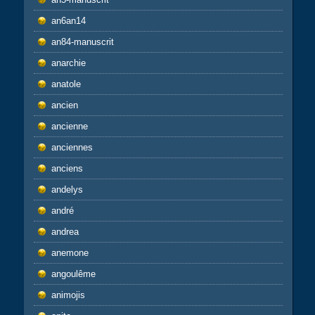
an6an14
an84-manuscrit
anarchie
anatole
ancien
ancienne
anciennes
anciens
andelys
andré
andrea
anemone
angoulême
animojis