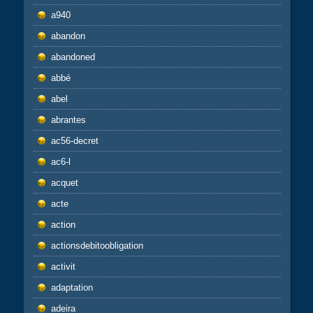
a940
abandon
abandoned
abbé
abel
abrantes
ac56-decret
ac6-l
acquet
acte
action
actionsdebitoobligation
activit
adaptation
adeira