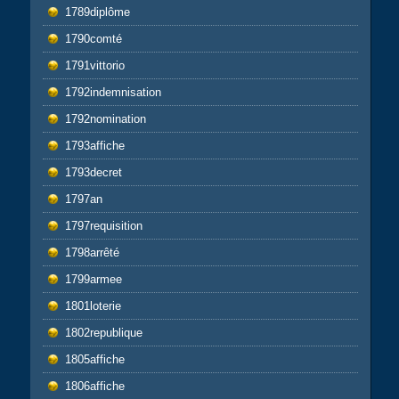
1789diplôme
1790comté
1791vittorio
1792indemnisation
1792nomination
1793affiche
1793decret
1797an
1797requisition
1798arrêté
1799armee
1801loterie
1802republique
1805affiche
1806affiche