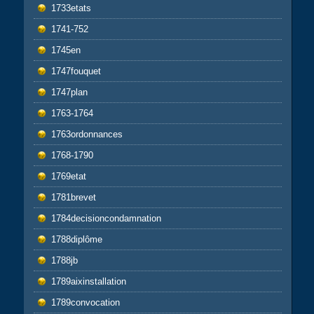
1733etats
1741-752
1745en
1747fouquet
1747plan
1763-1764
1763ordonnances
1768-1790
1769etat
1781brevet
1784decisioncondamnation
1788diplôme
1788jb
1789aixinstallation
1789convocation