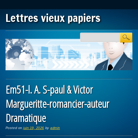
Lettres vieux papiers
Main menu
Skip to content
Em51-l. A. S-paul & Victor
Margueritte-romancier-auteur
Dramatique
Posted on
juin 19, 2026
by
admin