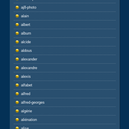
aj8-photo
alain
albert
album
alcide
aldous
alexander
alexandre
alexis
alfabet
alfred
alfred-georges
algérie
aliénation
alise