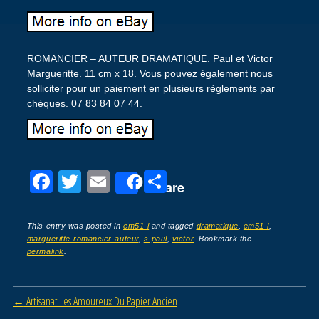
ROMANCIER – AUTEUR DRAMATIQUE. Paul et Victor
Margueritte. 11 cm x 18. Vous pouvez également nous
solliciter pour un paiement en plusieurs règlements par
chèques. 07 83 84 07 44.
F
T
E
P
Share
a
wi
m
ar
c
tt
ail
ta
This entry was posted in
em51-l
and tagged
dramatique
,
em51-l
,
margueritte-romancier-auteur
,
s-paul
,
victor
. Bookmark the
e
er
g
permalink
.
b
er
o
Post navigation
←
Artisanat Les Amoureux Du Papier Ancien
o