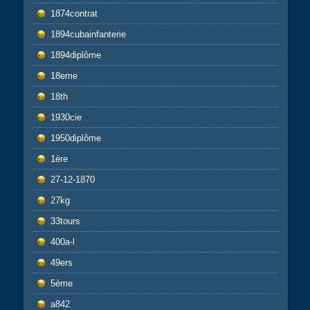
1874contrat
1894cubainfanterie
1894diplôme
18eme
18th
1930cie
1950diplôme
1ère
27-12-1870
27kg
33tours
400a-l
49ers
5ème
a842