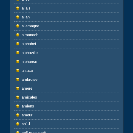
allais
allan
allemagne
almanach
alphabet
alphaville
alphonse
alsace
ambroise
amère
amicales
amiens
amour
an1-l
an5-manuscrit