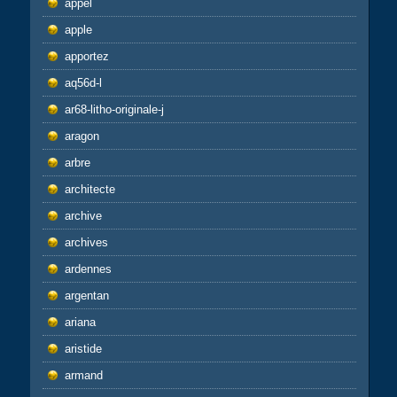
appel
apple
apportez
aq56d-l
ar68-litho-originale-j
aragon
arbre
architecte
archive
archives
ardennes
argentan
ariana
aristide
armand