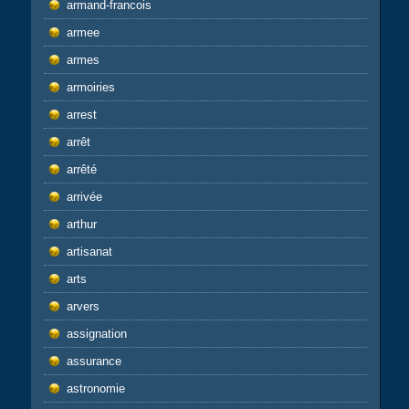
armand-francois
armee
armes
armoiries
arrest
arrêt
arrêté
arrivée
arthur
artisanat
arts
arvers
assignation
assurance
astronomie