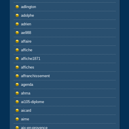
adlington
adolphe
adrien
ae988
affaire
affiche
affiche1871
affiches
affranchissement
agenda
ahma
ai105-diplome
aicard
aime
aix-en-provence