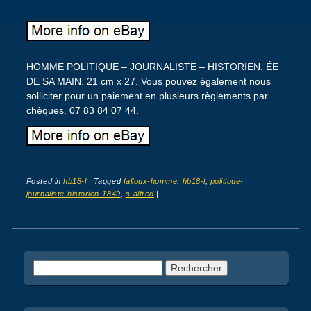
HOMME POLITIQUE – JOURNALISTE – HISTORIEN. ÉE
DE SA MAIN. 21 cm x 27. Vous pouvez également nous
solliciter pour un paiement en plusieurs règlements par
chèques. 07 83 84 07 44.
Posted in
hb18-l
|
Tagged
falloux-homme
,
hb18-l
,
politique-
journaliste-historien-1849
,
s-alfred
|
Post navigation
Rechercher :