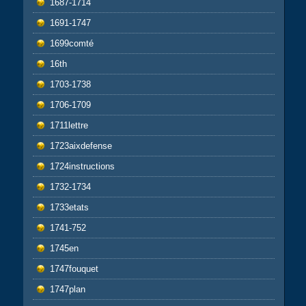
1687-1714
1691-1747
1699comté
16th
1703-1738
1706-1709
1711lettre
1723aixdefense
1724instructions
1732-1734
1733etats
1741-752
1745en
1747fouquet
1747plan