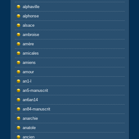
alphaville
alphonse
alsace
ambroise
amère
amicales
amiens
amour
an1-l
an5-manuscrit
an6an14
an84-manuscrit
anarchie
anatole
ancien