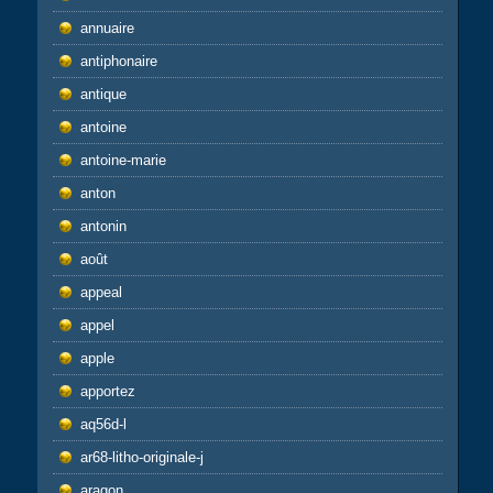
annuaire
antiphonaire
antique
antoine
antoine-marie
anton
antonin
août
appeal
appel
apple
apportez
aq56d-l
ar68-litho-originale-j
aragon