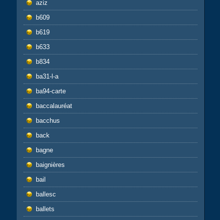
aziz
b609
b619
b633
b834
ba31-l-a
ba94-carte
baccalauréat
bacchus
back
bagne
baignières
bail
ballesc
ballets