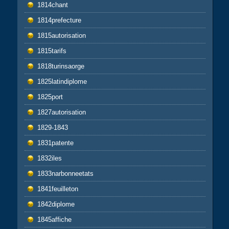
1814chant
1814prefecture
1815autorisation
1815tarifs
1818turinsaorge
1825latindiplome
1825port
1827autorisation
1829-1843
1831patente
1832iles
1833narbonneetats
1841feuilleton
1842diplome
1845affiche