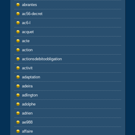
abrantes
ac56-decret
ac6-l
acquet
acte
action
actionsdebitoobligation
activit
adaptation
adeira
adlington
adolphe
adrien
ae988
affaire