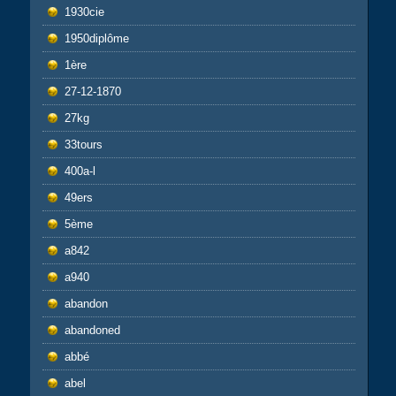
1930cie
1950diplôme
1ère
27-12-1870
27kg
33tours
400a-l
49ers
5ème
a842
a940
abandon
abandoned
abbé
abel