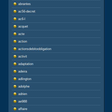
abrantes
ac56-decret
ac6-l
acquet
acte
action
actionsdebitoobligation
activit
adaptation
adeira
adlington
adolphe
adrien
ae988
affaire