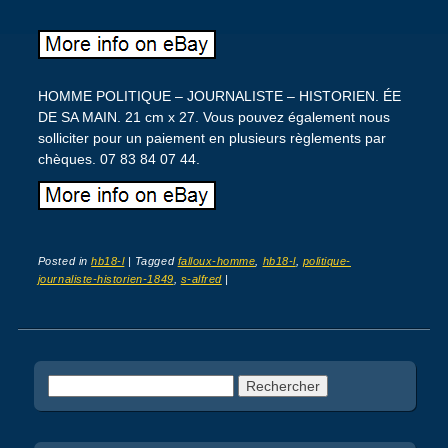
HOMME POLITIQUE – JOURNALISTE – HISTORIEN. ÉE
DE SA MAIN. 21 cm x 27. Vous pouvez également nous
solliciter pour un paiement en plusieurs règlements par
chèques. 07 83 84 07 44.
Posted in
hb18-l
|
Tagged
falloux-homme
,
hb18-l
,
politique-
journaliste-historien-1849
,
s-alfred
|
Post navigation
Rechercher :