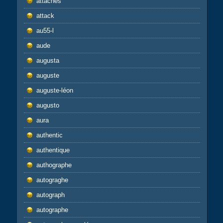
attaches
attack
au55-l
aude
augusta
auguste
auguste-léon
augusto
aura
authentic
authentique
authographe
autograghe
autograph
autographe