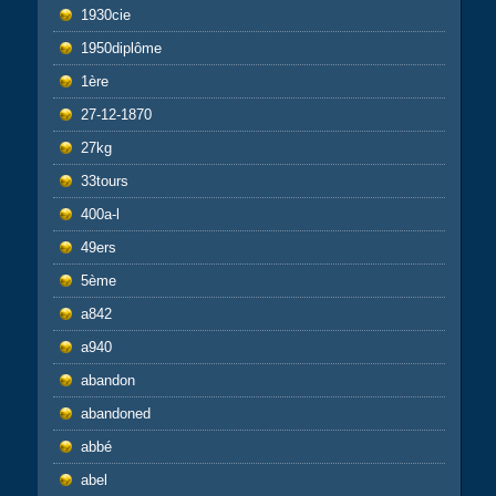
1930cie
1950diplôme
1ère
27-12-1870
27kg
33tours
400a-l
49ers
5ème
a842
a940
abandon
abandoned
abbé
abel