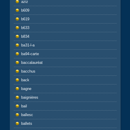
aziz
b609
b619
b633
b834
ba31-l-a
ba94-carte
baccalauréat
bacchus
back
bagne
baignières
bail
ballesc
ballets