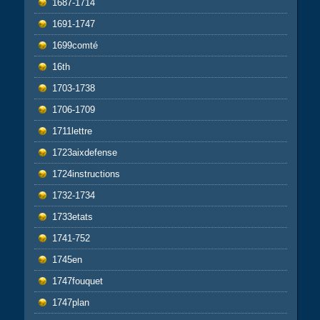
1687-1714
1691-1747
1699comté
16th
1703-1738
1706-1709
1711lettre
1723aixdefense
1724instructions
1732-1734
1733etats
1741-752
1745en
1747fouquet
1747plan