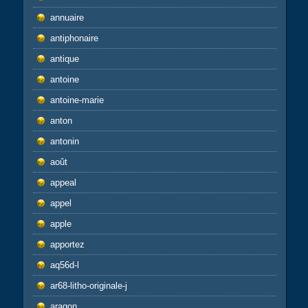
annuaire
antiphonaire
antique
antoine
antoine-marie
anton
antonin
août
appeal
appel
apple
apportez
aq56d-l
ar68-litho-originale-j
aragon