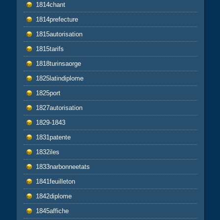
1814chant
1814prefecture
1815autorisation
1815tarifs
1818turinsaorge
1825latindiplome
1825port
1827autorisation
1829-1843
1831patente
1832iles
1833narbonneetats
1841feuilleton
1842diplome
1845affiche