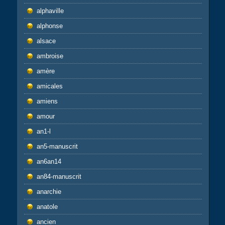
alphaville
alphonse
alsace
ambroise
amère
amicales
amiens
amour
an1-l
an5-manuscrit
an6an14
an84-manuscrit
anarchie
anatole
ancien