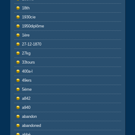
18th
1930cie
1950diplôme
1ère
27-12-1870
27kg
33tours
400a-l
49ers
5ème
a842
a940
abandon
abandoned
abbé