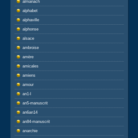
almanach
alphabet
alphaville
alphonse
alsace
ambroise
amère
amicales
amiens
amour
an1-l
an5-manuscrit
an6an14
an84-manuscrit
anarchie