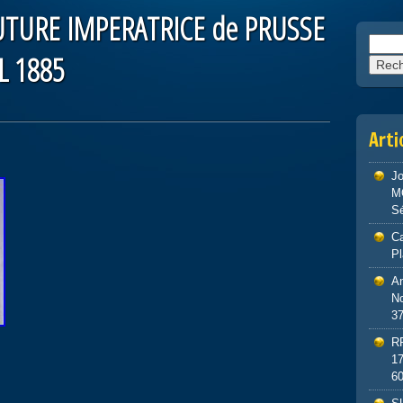
 FUTURE IMPERATRICE de PRUSSE
Reche
L 1885
Arti
J
M
S
Ca
P
An
No
3
R
1
6