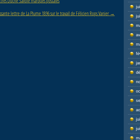
tres Duché Savoie marques postales
ju
ssante lettre de La Plume 1896 sur le travail de Félicien Rops Vanier
→
ju
m
av
m
fé
ja
d
n
oc
s
ao
ju
ju
m