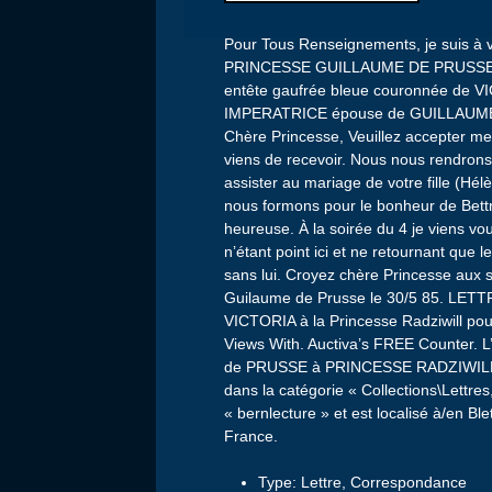
Pour Tous Renseignements, je suis à v
PRINCESSE GUILLAUME DE PRUSSE.
entête gaufrée bleue couronnée de
IMPERATRICE épouse de GUILLAUME I
Chère Princesse, Veuillez accepter mes
viens de recevoir. Nous nous rendrons
assister au mariage de votre fille (H
nous formons pour le bonheur de Bett
heureuse. À la soirée du 4 je viens v
n’étant point ici et ne retournant que 
sans lui. Croyez chère Princesse aux s
Guilaume de Prusse le 30/5 85. L
VICTORIA à la Princesse Radziwill pour
Views With. Auctiva’s FREE Counter.
de PRUSSE à PRINCESSE RADZIWILL 1885
dans la catégorie « Collections\Lettres
« bernlecture » et est localisé à/en Ble
France.
Type: Lettre, Correspondance