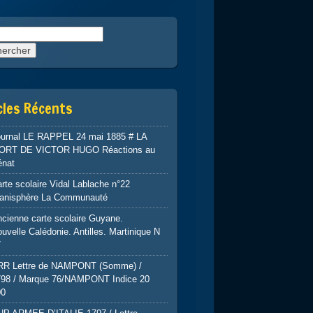
rcher :
cles Récents
ournal LE RAPPEL 24 mai 1885 # LA
ORT DE VICTOR HUGO Réactions au
énat
rte scolaire Vidal Lablache n°22
lanisphère La Communauté
cienne carte scolaire Guyane.
uvelle Calédonie. Antilles. Martinique N
7
RR Lettre de NAMPONT (Somme) /
798 / Marque 76/NAMPONT Indice 20
00