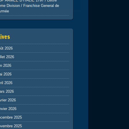
UP ARMEE D’ITALIE 1797 / Lettre
me Division / Franchise General de
Armée
ives
ût 2026
illet 2026
in 2026
ai 2026
ril 2026
ars 2026
vrier 2026
nvier 2026
écembre 2025
ovembre 2025