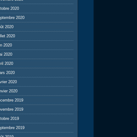
tobre 2020
eptembre 2020
ût 2020
illet 2020
in 2020
ai 2020
ril 2020
ars 2020
vrier 2020
nvier 2020
écembre 2019
ovembre 2019
tobre 2019
eptembre 2019
ût 2019