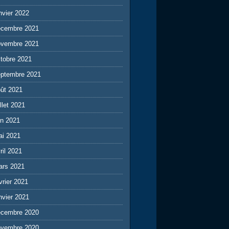
nvier 2022
écembre 2021
ovembre 2021
tobre 2021
eptembre 2021
ût 2021
illet 2021
in 2021
ai 2021
ril 2021
ars 2021
vrier 2021
nvier 2021
écembre 2020
ovembre 2020