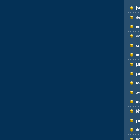
ja
d
n
oc
s
ao
ju
ju
m
av
m
fé
ja
d
n