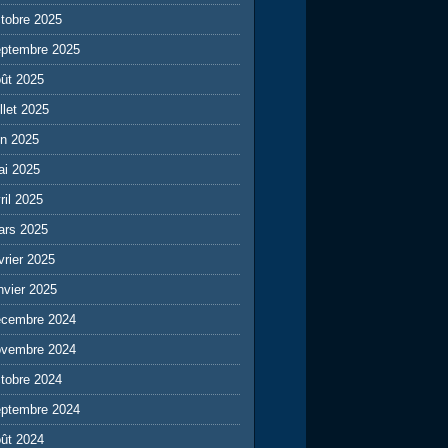
tobre 2025
eptembre 2025
ût 2025
illet 2025
in 2025
ai 2025
ril 2025
ars 2025
vrier 2025
nvier 2025
écembre 2024
ovembre 2024
tobre 2024
eptembre 2024
ût 2024