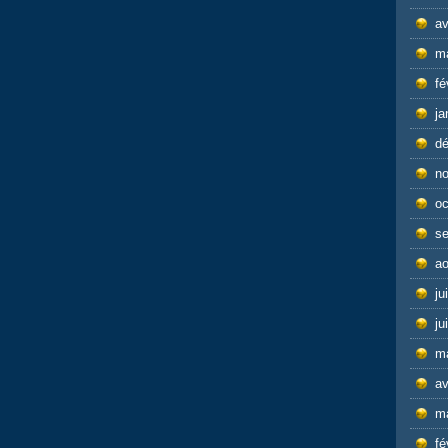
av
m
fé
ja
d
n
oc
s
ao
ju
ju
m
av
m
fé