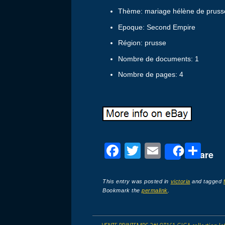
Thème: mariage hélène de pruss
Epoque: Second Empire
Région: prusse
Nombre de documents: 1
Nombre de pages: 4
F
T
E
P
Share
a
wi
m
ar
c
tt
ail
ta
This entry was posted in
victoria
and tagged
Bookmark the
permalink
.
e
er
g
b
er