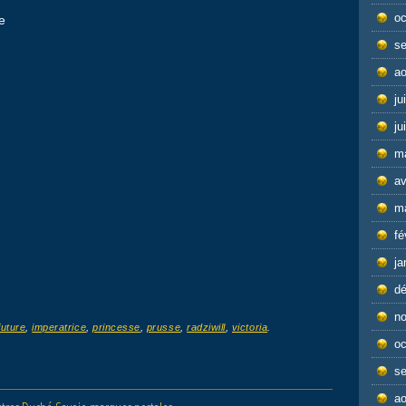
oc
e
s
ao
ju
ju
m
av
m
fé
ja
d
n
future
,
imperatrice
,
princesse
,
prusse
,
radziwill
,
victoria
.
oc
s
ao