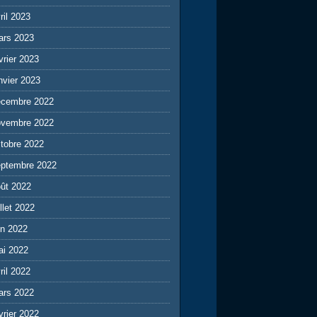
ril 2023
ars 2023
vrier 2023
nvier 2023
écembre 2022
ovembre 2022
tobre 2022
eptembre 2022
ût 2022
illet 2022
in 2022
ai 2022
ril 2022
ars 2022
vrier 2022