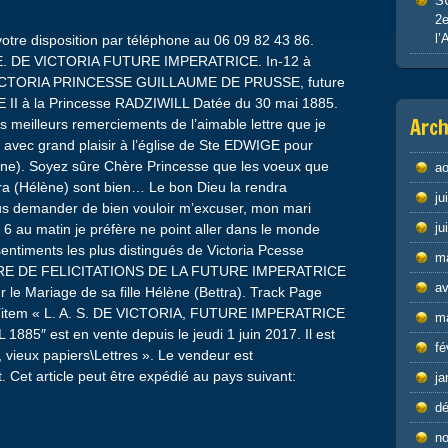
S
2e
l’
otre disposition par téléphone au 06 09 82 43 86.
 DE VICTORIA FUTURE IMPERATRICE. In-12 à
 VICTORIA PRINCESSE GUILLAUME DE PRUSSE, future
I à la Princesse RADZIWILL Datée du 30 mai 1885.
Arch
 meilleurs remerciements de l’aimable lettre que je
 avec grand plaisir à l’église de Ste EDWIGE pour
élène). Soyez sûre Chère Princesse que les voeux que
ao
ra (Hélène) sont bien… Le bon Dieu la rendra
ju
ous demander de bien vouloir m’excuser, mon mari
ju
le 6 au matin je préfère ne point aller dans le monde
entiments les plus distingués de Victoria Pcesse
m
ETTRE DE FELICITATIONS DE LA FUTURE IMPERATRICE
av
 le Mariage de sa fille Hélène (Bettra). Track Page
 L’item « L. A. S. DE VICTORIA, FUTURE IMPERATRICE
m
″ est en vente depuis le jeudi 1 juin 2017. Il est
fé
, vieux papiers\Lettres ». Le vendeur est
t. Cet article peut être expédié au pays suivant:
ja
d
n