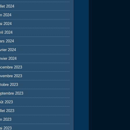
illet 2024
in 2024
ai 2024
ril 2024
ars 2024
vrier 2024
nvier 2024
écembre 2023
ovembre 2023
tobre 2023
eptembre 2023
ût 2023
illet 2023
in 2023
ai 2023