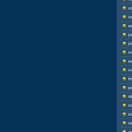
oc
s
ao
ju
ju
m
av
m
fé
ja
d
n
oc
s
ao