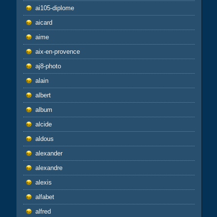
ai105-diplome
aicard
aime
aix-en-provence
aj8-photo
alain
albert
album
alcide
aldous
alexander
alexandre
alexis
alfabet
alfred