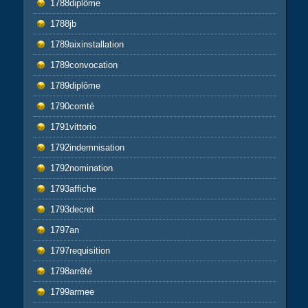
1788diplôme
1788jb
1789aixinstallation
1789convocation
1789diplôme
1790comté
1791vittorio
1792indemnisation
1792nomination
1793affiche
1793decret
1797an
1797requisition
1798arrêté
1799armee