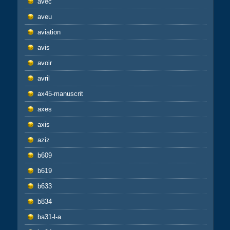
avec
aveu
aviation
avis
avoir
avril
ax45-manuscrit
axes
axis
aziz
b609
b619
b633
b834
ba31-l-a