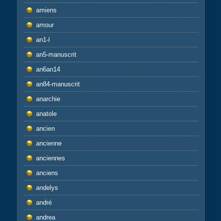
amiens
amour
an1-l
an5-manuscrit
an6an14
an84-manuscrit
anarchie
anatole
ancien
ancienne
anciennes
anciens
andelys
andré
andrea