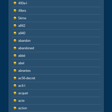
400a-l
49ers
5ème
a842
a940
abandon
abandoned
abbé
abel
abrantes
ac56-decret
ac6-l
acquet
acte
action