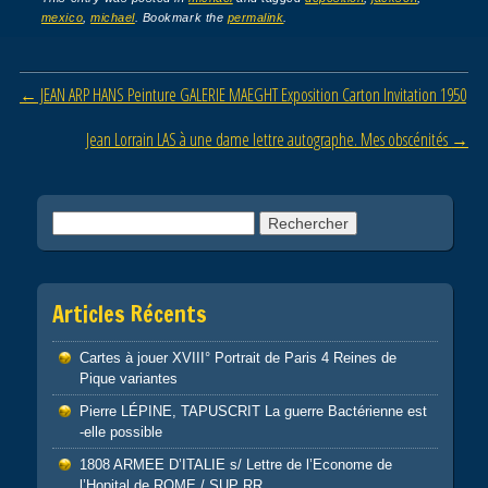
c
tt
ail
ta
mexico
,
michael
. Bookmark the
permalink
.
e
er
g
b
er
Post navigation
←
JEAN ARP HANS Peinture GALERIE MAEGHT Exposition Carton Invitation 1950
o
o
Jean Lorrain LAS à une dame lettre autographe. Mes obscénités
→
k
Rechercher :
Articles Récents
Cartes à jouer XVIII° Portrait de Paris 4 Reines de
Pique variantes
Pierre LÉPINE, TAPUSCRIT La guerre Bactérienne est
-elle possible
1808 ARMEE D’ITALIE s/ Lettre de l’Econome de
l’Hopital de ROME / SUP RR