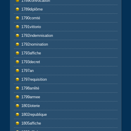
1789convocation
1789diplôme
1790comté
1791vittorio
1792indemnisation
1792nomination
1793affiche
1793decret
1797an
1797requisition
1798arrêté
1799armee
1801loterie
1802republique
1805affiche