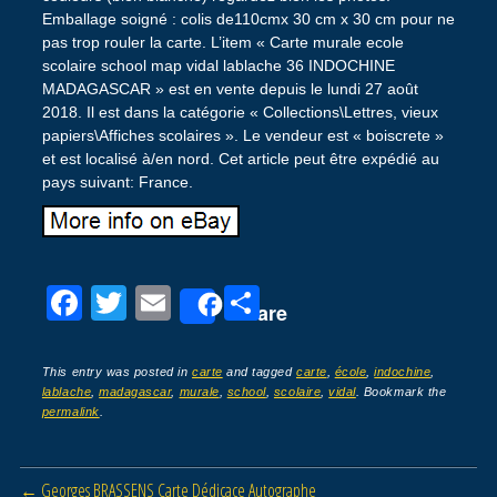
Emballage soigné : colis de110cmx 30 cm x 30 cm pour ne
pas trop rouler la carte. L’item « Carte murale ecole
scolaire school map vidal lablache 36 INDOCHINE
MADAGASCAR » est en vente depuis le lundi 27 août
2018. Il est dans la catégorie « Collections\Lettres, vieux
papiers\Affiches scolaires ». Le vendeur est « boiscrete »
et est localisé à/en nord. Cet article peut être expédié au
pays suivant: France.
F
T
E
P
Share
a
wi
m
ar
c
tt
ail
ta
This entry was posted in
carte
and tagged
carte
,
école
,
indochine
,
lablache
,
madagascar
,
murale
,
school
,
scolaire
,
vidal
. Bookmark the
e
er
g
permalink
.
b
er
o
Post navigation
←
Georges BRASSENS Carte Dédicace Autographe