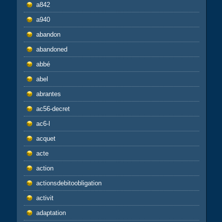
a842
a940
abandon
abandoned
abbé
abel
abrantes
ac56-decret
ac6-l
acquet
acte
action
actionsdebitoobligation
activit
adaptation