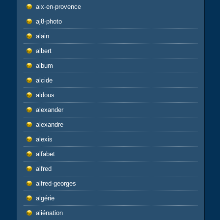
aix-en-provence
aj8-photo
alain
albert
album
alcide
aldous
alexander
alexandre
alexis
alfabet
alfred
alfred-georges
algérie
aliénation