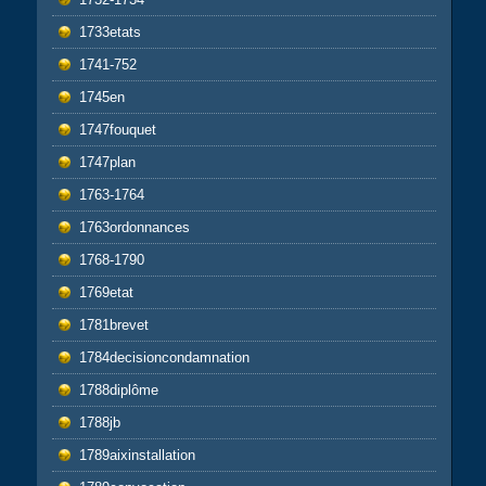
1733etats
1741-752
1745en
1747fouquet
1747plan
1763-1764
1763ordonnances
1768-1790
1769etat
1781brevet
1784decisioncondamnation
1788diplôme
1788jb
1789aixinstallation