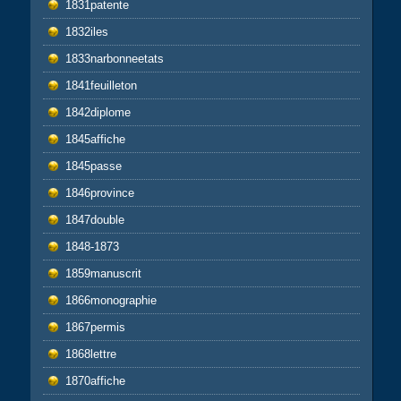
1831patente
1832iles
1833narbonneetats
1841feuilleton
1842diplome
1845affiche
1845passe
1846province
1847double
1848-1873
1859manuscrit
1866monographie
1867permis
1868lettre
1870affiche