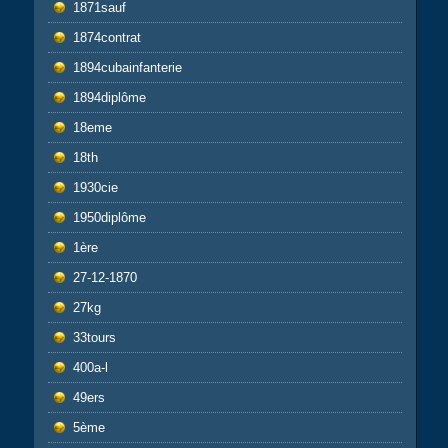
1871sauf
1874contrat
1894cubainfanterie
1894diplôme
18eme
18th
1930cie
1950diplôme
1ère
27-12-1870
27kg
33tours
400a-l
49ers
5ème