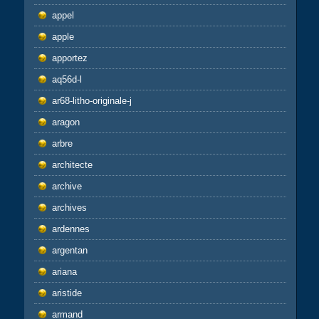
appel
apple
apportez
aq56d-l
ar68-litho-originale-j
aragon
arbre
architecte
archive
archives
ardennes
argentan
ariana
aristide
armand