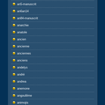
an5-manuscrit
an6an14
an84-manuscrit
anarchie
anatole
ancien
ancienne
anciennes
anciens
andelys
andré
andrea
anemone
angoulême
animojis