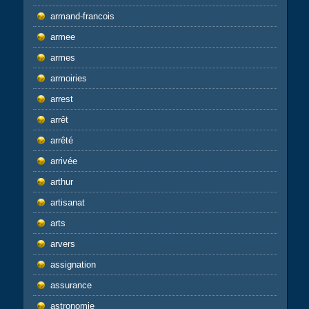
armand-francois
armee
armes
armoiries
arrest
arrêt
arrêté
arrivée
arthur
artisanat
arts
arvers
assignation
assurance
astronomie