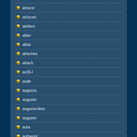
astuce
astuces
ateliers
atlan
atlas
attaches
attack
au55-l
aude
augusta
auguste
auguste-léon
augusto
aura
authentic