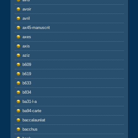
avoir
avril
ax45-manuscrit
axes
axis
aziz
b609
b619
b633
b834
ba31-l-a
ba94-carte
baccalauréat
bacchus