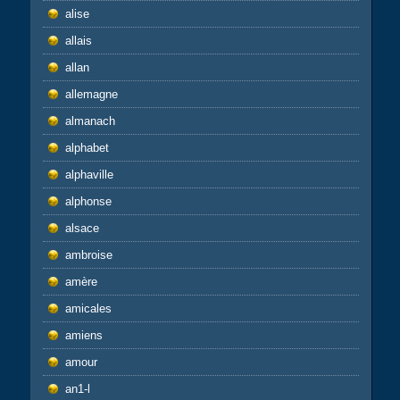
alise
allais
allan
allemagne
almanach
alphabet
alphaville
alphonse
alsace
ambroise
amère
amicales
amiens
amour
an1-l