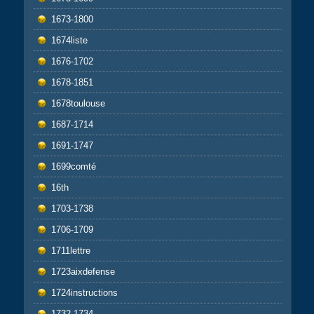
1673-1800
1674liste
1676-1702
1678-1851
1678toulouse
1687-1714
1691-1747
1699comté
16th
1703-1738
1706-1709
1711lettre
1723aixdefense
1724instructions
1732-1734