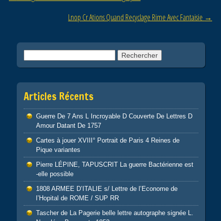
o
Lnop Cr Ations Quand Recyclage Rime Avec Fantaisie
→
k
Rechercher :
Articles Récents
Guerre De 7 Ans L Incroyable D Couverte De Lettres D
Amour Datant De 1757
Cartes à jouer XVIII° Portrait de Paris 4 Reines de
Pique variantes
Pierre LÉPINE, TAPUSCRIT La guerre Bactérienne est
-elle possible
1808 ARMEE D’ITALIE s/ Lettre de l’Econome de
l’Hopital de ROME / SUP RR
Tascher de La Pagerie belle lettre autographe signée L.