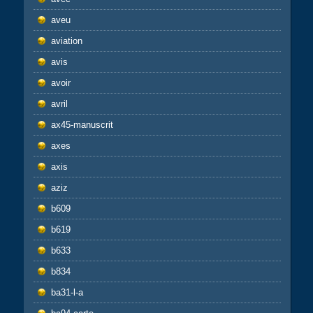
aveu
aviation
avis
avoir
avril
ax45-manuscrit
axes
axis
aziz
b609
b619
b633
b834
ba31-l-a