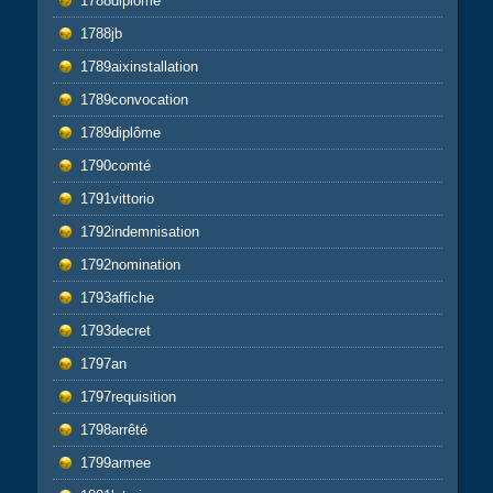
1788diplôme
1788jb
1789aixinstallation
1789convocation
1789diplôme
1790comté
1791vittorio
1792indemnisation
1792nomination
1793affiche
1793decret
1797an
1797requisition
1798arrêté
1799armee