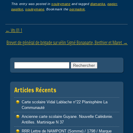
c
tt
ail
ta
This entry was posted in
souleymane
and tagged
diamanka
,
papier
,
papillon
,
souleymane
. Bookmark the
permalink
.
e
er
g
b
er
Post navigation
←
Vts 01 1
o
o
Brevet de général de brigade sur vélin Signé Bonaparte, Berthier et Maret
→
k
Rechercher :
Articles Récents
Carte scolaire Vidal Lablache n°22 Planisphère La
Communauté
Ancienne carte scolaire Guyane. Nouvelle Calédonie.
Antilles. Martinique N 37
RRR Lettre de NAMPONT (Somme) / 1798 / Marque