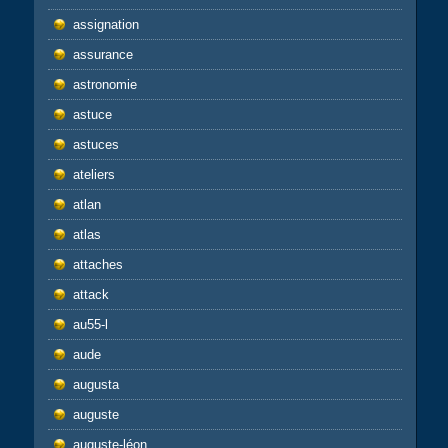
assignation
assurance
astronomie
astuce
astuces
ateliers
atlan
atlas
attaches
attack
au55-l
aude
augusta
auguste
auguste-léon