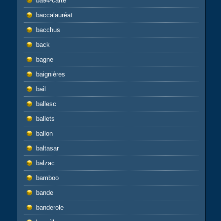
ba94-carte
baccalauréat
bacchus
back
bagne
baignières
bail
ballesc
ballets
ballon
baltasar
balzac
bamboo
bande
banderole