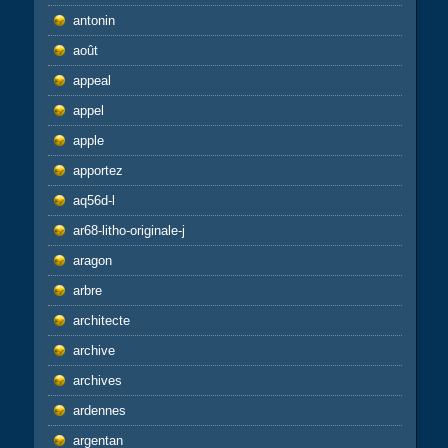
antonin
août
appeal
appel
apple
apportez
aq56d-l
ar68-litho-originale-j
aragon
arbre
architecte
archive
archives
ardennes
argentan