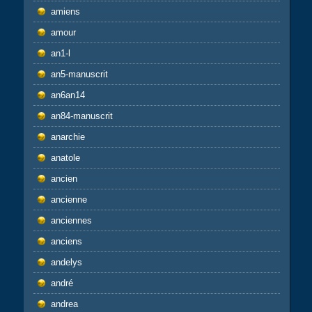
amiens
amour
an1-l
an5-manuscrit
an6an14
an84-manuscrit
anarchie
anatole
ancien
ancienne
anciennes
anciens
andelys
andré
andrea