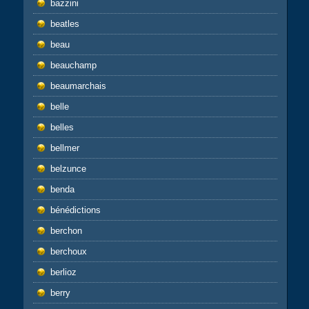
bazzini
beatles
beau
beauchamp
beaumarchais
belle
belles
bellmer
belzunce
benda
bénédictions
berchon
berchoux
berlioz
berry