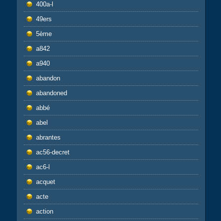
400a-l
49ers
5ème
a842
a940
abandon
abandoned
abbé
abel
abrantes
ac56-decret
ac6-l
acquet
acte
action