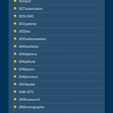
1825port
1827autorisation
1829-1843
1831patente
1832iles
1833narbonneetats
1841feuilleton
1842diplome
1845affiche
1845passe
1846province
1847double
1848-1873
1859manuscrit
1866monographie