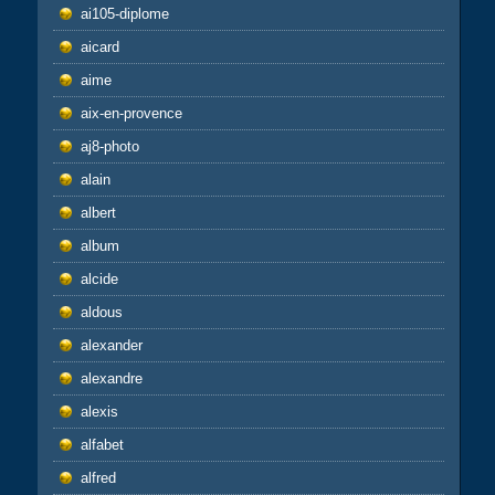
ai105-diplome
aicard
aime
aix-en-provence
aj8-photo
alain
albert
album
alcide
aldous
alexander
alexandre
alexis
alfabet
alfred