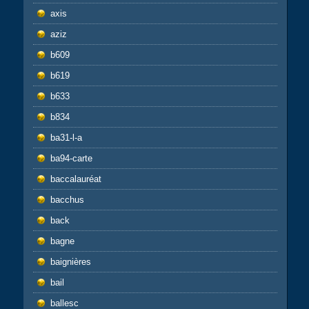
axis
aziz
b609
b619
b633
b834
ba31-l-a
ba94-carte
baccalauréat
bacchus
back
bagne
baignières
bail
ballesc