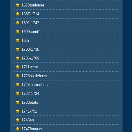
1678toulouse
1687-1714
1691-1747
1699comté
16th
1703-1738
1706-1709
1711lettre
1723aixdefense
1724instructions
1732-1734
1733etats
1741-752
1745en
1747fouquet