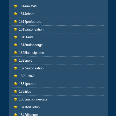
1814aixavis
1814chant
1814prefecture
1815autorisation
1815tarifs
1818turinsaorge
1825latindiplome
1825port
1827autorisation
1829-1843
1831patente
1832iles
1833narbonneetats
1841feuilleton
1842diplome