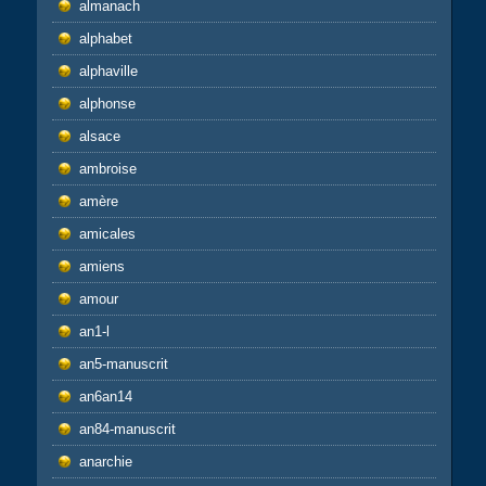
almanach
alphabet
alphaville
alphonse
alsace
ambroise
amère
amicales
amiens
amour
an1-l
an5-manuscrit
an6an14
an84-manuscrit
anarchie