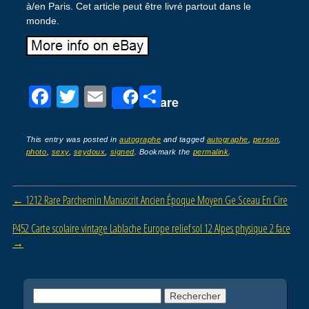
à/en Paris. Cet article peut être livré partout dans le
monde.
F
T
E
P
Share
a
wi
m
ar
c
tt
ail
ta
This entry was posted in
autographe
and tagged
autographe
,
person
,
photo
,
sexy
,
seydoux
,
signed
. Bookmark the
permalink
.
e
er
g
b
er
Post navigation
←
1212 Rare Parchemin Manuscrit Ancien Époque Moyen Ge Sceau En Cire
o
o
P452 Carte scolaire vintage Lablache Europe relief sol 12 Alpes physique 2 face
→
k
Rechercher :