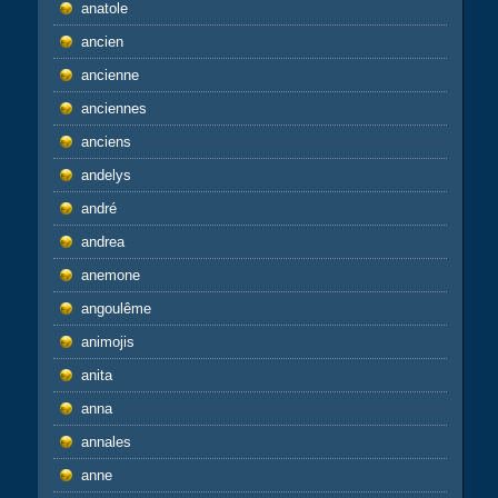
anatole
ancien
ancienne
anciennes
anciens
andelys
andré
andrea
anemone
angoulême
animojis
anita
anna
annales
anne