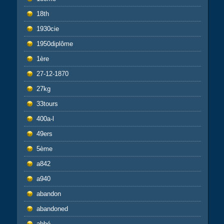
18th
1930cie
1950diplôme
1ère
27-12-1870
27kg
33tours
400a-l
49ers
5ème
a842
a940
abandon
abandoned
abbé