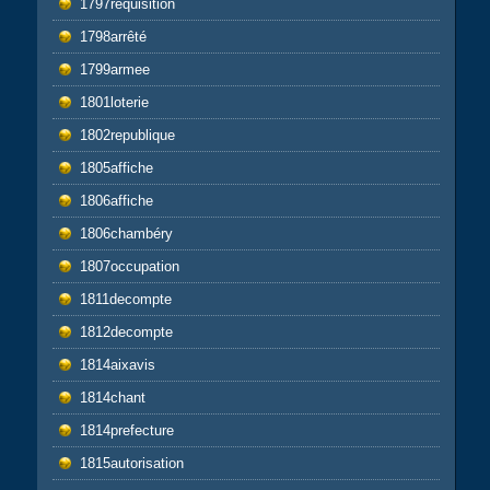
1797requisition
1798arrêté
1799armee
1801loterie
1802republique
1805affiche
1806affiche
1806chambéry
1807occupation
1811decompte
1812decompte
1814aixavis
1814chant
1814prefecture
1815autorisation