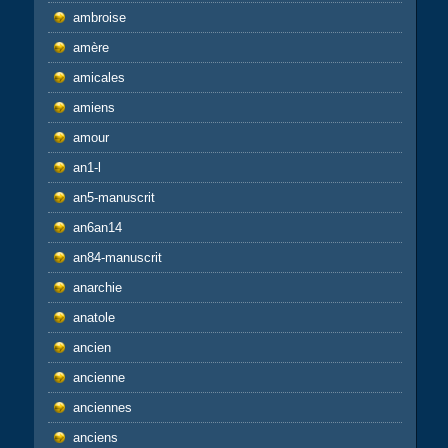
ambroise
amère
amicales
amiens
amour
an1-l
an5-manuscrit
an6an14
an84-manuscrit
anarchie
anatole
ancien
ancienne
anciennes
anciens