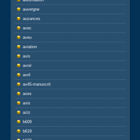
auvergne
auzances
avec
aveu
aviation
avis
avoir
avril
ax45-manuscrit
axes
axis
aziz
b609
b619