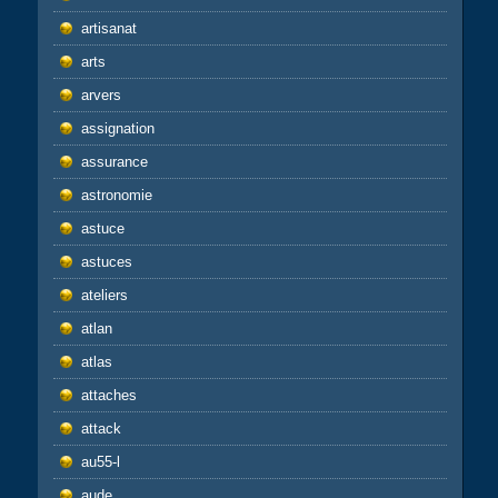
artisanat
arts
arvers
assignation
assurance
astronomie
astuce
astuces
ateliers
atlan
atlas
attaches
attack
au55-l
aude