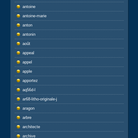
antoine
antoine-marie
anton
antonin
août
appeal
appel
apple
apportez
aq56d-l
ar68-litho-originale-j
aragon
arbre
architecte
archive