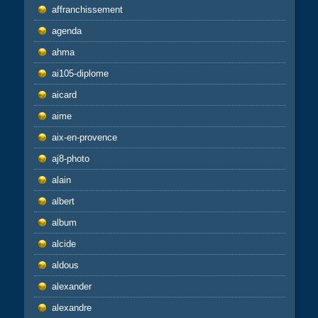
affranchissement
agenda
ahma
ai105-diplome
aicard
aime
aix-en-provence
aj8-photo
alain
albert
album
alcide
aldous
alexander
alexandre