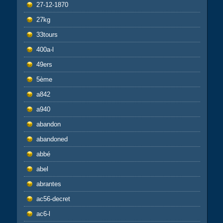
27-12-1870
27kg
33tours
400a-l
49ers
5ème
a842
a940
abandon
abandoned
abbé
abel
abrantes
ac56-decret
ac6-l