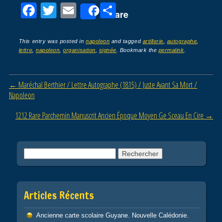
F
T
E
P
Share
a
wi
m
ar
c
tt
ail
ta
This entry was posted in
napoleon
and tagged
artillerie
,
autographe
,
lettre
,
napoleon
,
organisation
,
signée
. Bookmark the
permalink
.
e
er
g
b
er
Post navigation
←
Maréchal Berthier / Lettre Autographe (1815) / Juste Avant Sa Mort /
o
Napoleon
o
1212 Rare Parchemin Manuscrit Ancien Époque Moyen Ge Sceau En Cire
→
k
Rechercher :
Articles Récents
Ancienne carte scolaire Guyane. Nouvelle Calédonie.