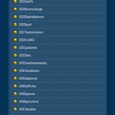
1815tarifs
1818turinsaorge
1825latindiplome
1825port
1827autorisation
1829-1843
1831patente
1832iles
1833narbonneetats
1841feuilleton
1842diplome
1845affiche
1845passe
1846province
1847double