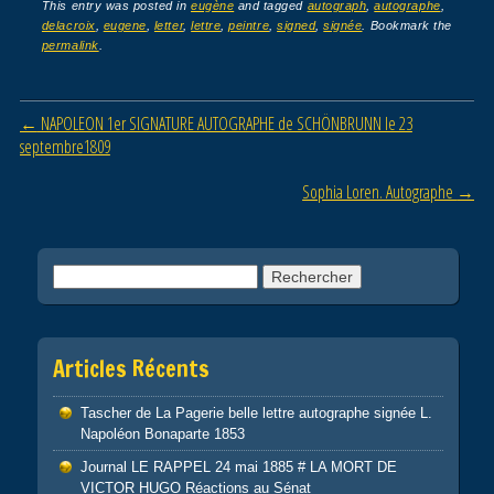
c
tt
ail
ta
This entry was posted in
eugène
and tagged
autograph
,
autographe
,
delacroix
,
eugene
,
letter
,
lettre
,
peintre
,
signed
,
signée
. Bookmark the
e
er
g
permalink
.
b
er
o
Post navigation
←
NAPOLEON 1er SIGNATURE AUTOGRAPHE de SCHÖNBRUNN le 23
o
septembre1809
k
Sophia Loren. Autographe
→
Rechercher :
Articles Récents
Tascher de La Pagerie belle lettre autographe signée L.
Napoléon Bonaparte 1853
Journal LE RAPPEL 24 mai 1885 # LA MORT DE
VICTOR HUGO Réactions au Sénat