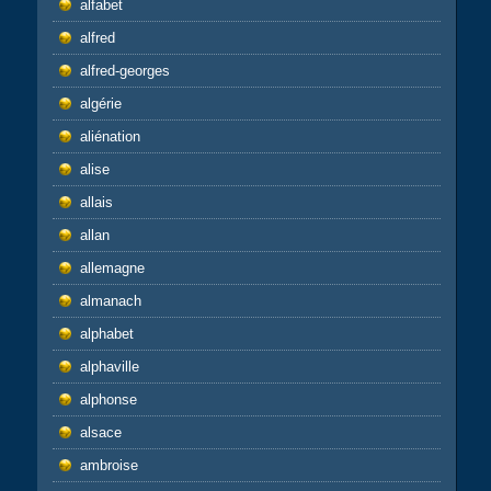
alfabet
alfred
alfred-georges
algérie
aliénation
alise
allais
allan
allemagne
almanach
alphabet
alphaville
alphonse
alsace
ambroise