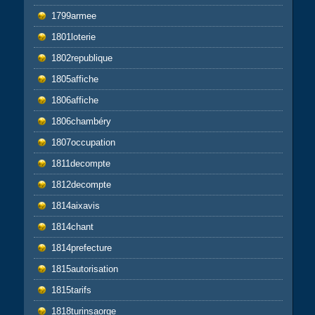
1799armee
1801loterie
1802republique
1805affiche
1806affiche
1806chambéry
1807occupation
1811decompte
1812decompte
1814aixavis
1814chant
1814prefecture
1815autorisation
1815tarifs
1818turinsaorge