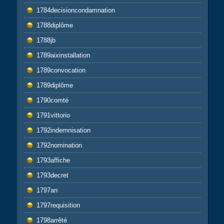
1784decisioncondamnation
1788diplôme
1788jb
1789aixinstallation
1789convocation
1789diplôme
1790comté
1791vittorio
1792indemnisation
1792nomination
1793affiche
1793decret
1797an
1797requisition
1798arrêté