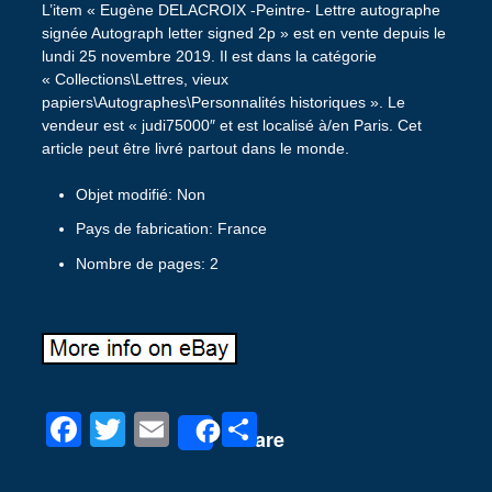
L’item « Eugène DELACROIX -Peintre- Lettre autographe
signée Autograph letter signed 2p » est en vente depuis le
lundi 25 novembre 2019. Il est dans la catégorie
« Collections\Lettres, vieux
papiers\Autographes\Personnalités historiques ». Le
vendeur est « judi75000″ et est localisé à/en Paris. Cet
article peut être livré partout dans le monde.
Objet modifié: Non
Pays de fabrication: France
Nombre de pages: 2
F
T
E
P
Share
a
wi
m
ar