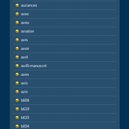
auzances
avec
aveu
aviation
avis
avoir
avril
ax45-manuscrit
axes
axis
aziz
b609
b619
b633
b834