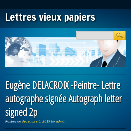
Lettres vieux papiers
Main menu
Skip to content
Eugène DELACROIX -Peintre- Lettre
autographe signée Autograph letter
signed 2p
Posted on
décembre 8, 2019
by
admin