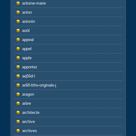
antoine-marie
anton
antonin
août
appeal
appel
apple
apportez
aq56d-l
ar68-litho-originale-j
aragon
arbre
architecte
archive
archives