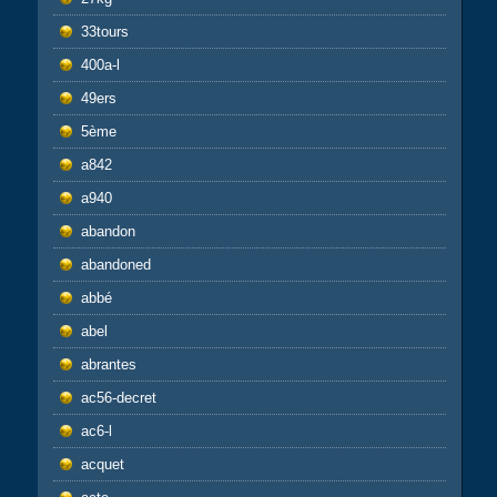
33tours
400a-l
49ers
5ème
a842
a940
abandon
abandoned
abbé
abel
abrantes
ac56-decret
ac6-l
acquet