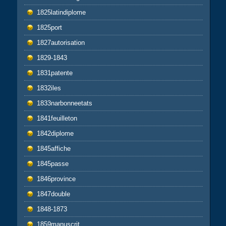
1825latindiplome
1825port
1827autorisation
1829-1843
1831patente
1832iles
1833narbonneetats
1841feuilleton
1842diplome
1845affiche
1845passe
1846province
1847double
1848-1873
1859manuscrit