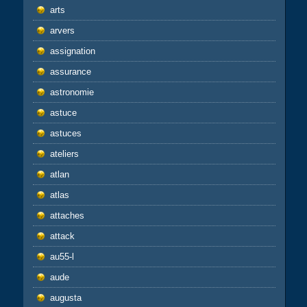
arts
arvers
assignation
assurance
astronomie
astuce
astuces
ateliers
atlan
atlas
attaches
attack
au55-l
aude
augusta