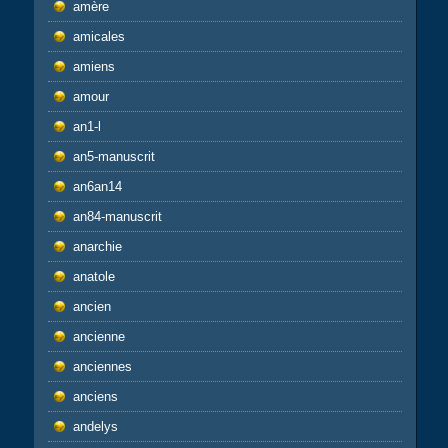
amère
amicales
amiens
amour
an1-l
an5-manuscrit
an6an14
an84-manuscrit
anarchie
anatole
ancien
ancienne
anciennes
anciens
andelys