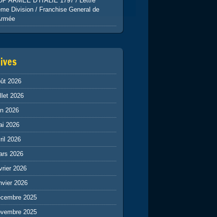
UP ARMEE D’ITALIE 1797 / Lettre
me Division / Franchise General de
Armée
ives
ût 2026
illet 2026
in 2026
ai 2026
ril 2026
ars 2026
vrier 2026
nvier 2026
écembre 2025
ovembre 2025