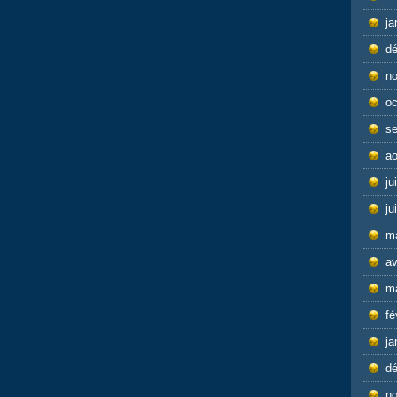
ja
d
n
oc
s
ao
ju
ju
m
av
m
fé
ja
d
n