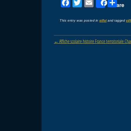
F
T
E
P
Share
a
wi
m
ar
c
tt
ail
ta
This entry was posted in
eiffel
and tagged
eiff
e
er
g
b
er
Post navigation
←
Affiche scolaire histoire France terrotoriale Cha
o
o
k