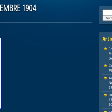
PTEMBRE 1904
Reche
Arti
J
M
S
Ca
P
An
No
3
R
1
6