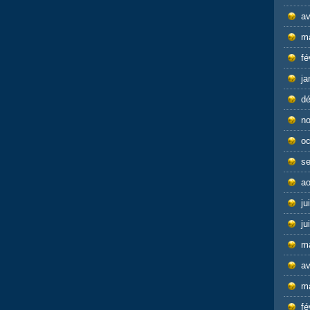
av
m
fé
ja
d
n
oc
s
ao
ju
ju
m
av
m
fé