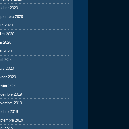
tobre 2020
eptembre 2020
ût 2020
illet 2020
in 2020
ai 2020
ril 2020
ars 2020
vrier 2020
nvier 2020
écembre 2019
ovembre 2019
tobre 2019
eptembre 2019
ût 2019