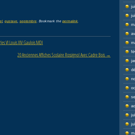
ju
ju
el
,
gustave
,
septembre
. Bookmark the
permalink
.
m
av
rles VI Louis XIV Gaulois MDI
m
fé
20 Anciennes Affiches Scolaire Rossignol Avec Cadre Bois
→
ja
d
n
oc
s
ao
ju
ju
m