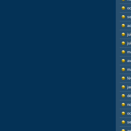
oc
s
ao
ju
ju
m
av
m
fé
ja
d
n
oc
s
ao