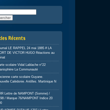
rcher :
cles Récents
ournal LE RAPPEL 24 mai 1885 # LA
ORT DE VICTOR HUGO Réactions au
énat
rte scolaire Vidal Lablache n°22
lanisphère La Communauté
cienne carte scolaire Guyane.
uvelle Calédonie. Antilles. Martinique N
7
RR Lettre de NAMPONT (Somme) /
798 / Marque 76/NAMPONT Indice 20
00