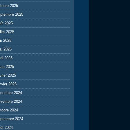
tobre 2025
eptembre 2025
ût 2025
illet 2025
in 2025
ai 2025
ril 2025
ars 2025
vrier 2025
nvier 2025
écembre 2024
ovembre 2024
tobre 2024
eptembre 2024
ût 2024