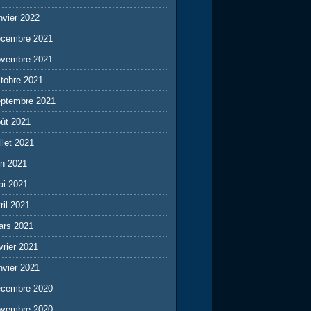
nvier 2022
écembre 2021
ovembre 2021
tobre 2021
eptembre 2021
ût 2021
illet 2021
in 2021
ai 2021
ril 2021
ars 2021
vrier 2021
nvier 2021
écembre 2020
ovembre 2020