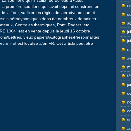
a soufflerie quil installa rue Boileau à Auteuil,
oc
première soufflerie quil avait déjà fait construire en
e la Tour, va fixer les règles de laérodynamique et
s
essais aérodynamiques dans de nombreux domaines :
ao
ateaux, Centrales thermiques, Pont, Radars, etc.
 1904″ est en vente depuis le jeudi 15 octobre
ju
ctions\Lettres, vieux papiers\Autographes\Personnalités
ju
brum » et est localisé à/en FR. Cet article peut être
m
av
m
r
fé
ja
d
n
oc
s
ao