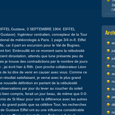
S
2e
l’
s. EIFFEL Gustave, 3 SEPTEMBRE 1904. EIFFEL
Arch
Gustave). Ingénieur centralien, concepteur de la Tour
national de météorologie à Paris. 1 page 3/4 in-8. Eiffel
ao
lle, car il part en excursion pour le Val de Bugnes,
e sent fort. Embrouillé en ce moment sans la nébulosité
ju
icient dinsolation, attendu que lune présente peu de
ju
Mais je trouve des contradictions par le nombre de jours
m
 jai écrit hier à Rith. (son proche collaborateur Léon
prie de lui dire de venir en causer avec vous. Comme ce
av
résultat satisfaisant, je verrai avec le plus grand
m
ne nouvelle définition en partant de la nébulosité
bservations par jour du lever au coucher du soleil
fé
jai bien compris, ferait un jour beau, de même que 0-0-
ja
amis de St Maur pour voir la différence avec les autres
 du grand public que sa célèbre Tour, les recherches
d
e Gustave Eiffel ont eu une influence considérable
n