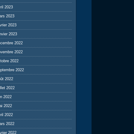
ril 2023
ars 2023
vrier 2023
nvier 2023
écembre 2022
ovembre 2022
tobre 2022
eptembre 2022
ût 2022
illet 2022
in 2022
ai 2022
ril 2022
ars 2022
vrier 2022