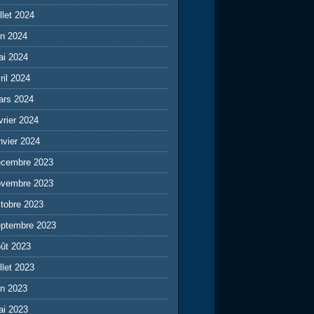
illet 2024
in 2024
ai 2024
ril 2024
ars 2024
vrier 2024
nvier 2024
écembre 2023
ovembre 2023
tobre 2023
eptembre 2023
ût 2023
illet 2023
in 2023
ai 2023