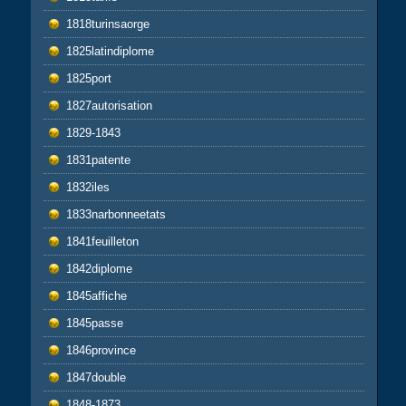
1818turinsaorge
1825latindiplome
1825port
1827autorisation
1829-1843
1831patente
1832iles
1833narbonneetats
1841feuilleton
1842diplome
1845affiche
1845passe
1846province
1847double
1848-1873