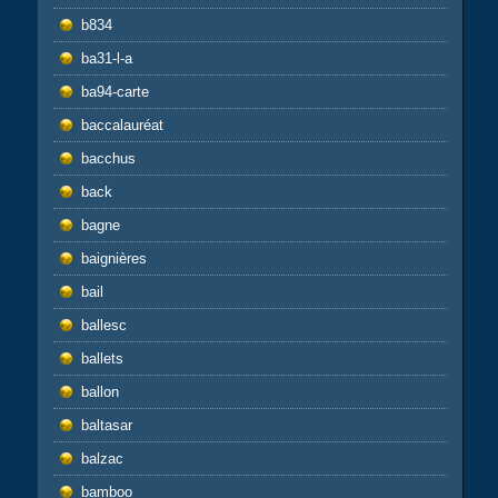
b834
ba31-l-a
ba94-carte
baccalauréat
bacchus
back
bagne
baignières
bail
ballesc
ballets
ballon
baltasar
balzac
bamboo