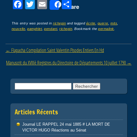
F
T
E
P
Share
a
wi
m
ar
c
tt
ail
ta
This entry was posted in
richepin
and tagged
écrite
,
guerre
,
mits
,
nouvelle
,
pamphlet
,
pendant
,
richepin
. Bookmark the
permalink
.
e
er
g
b
er
Post navigation
←
Flapacha Compilation Saint Valentin Pisodes Entiers En Hd
o
o
Manuscrit du XVIIIè Registres du Directoire de Départements 10 juillet 1790
→
k
Rechercher :
Articles Récents
Journal LE RAPPEL 24 mai 1885 # LA MORT DE
VICTOR HUGO Réactions au Sénat