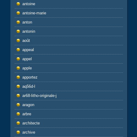
antoine
antoine-marie
anton
antonin
août
appeal
appel
apple
apportez
aq56d-l
ar68-litho-originale-j
aragon
arbre
architecte
archive