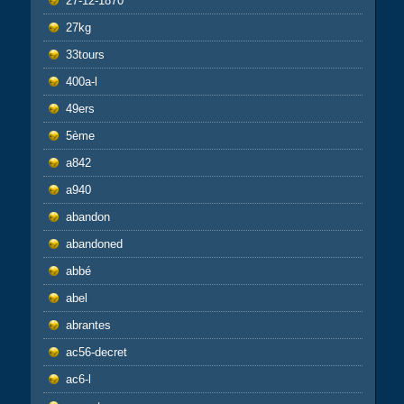
27-12-1870
27kg
33tours
400a-l
49ers
5ème
a842
a940
abandon
abandoned
abbé
abel
abrantes
ac56-decret
ac6-l