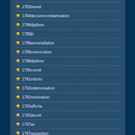
1781brevet
1784decisioncondamnation
1788diplôme
1788jb
1789aixinstallation
1789convocation
1789diplôme
1790comté
1791vittorio
1792indemnisation
1792nomination
1793affiche
1793decret
1797an
1797requisition