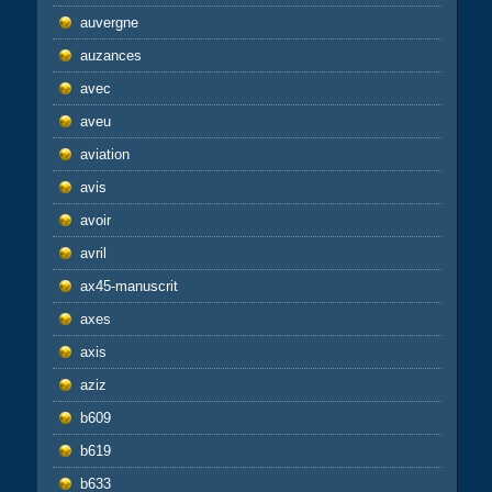
auvergne
auzances
avec
aveu
aviation
avis
avoir
avril
ax45-manuscrit
axes
axis
aziz
b609
b619
b633