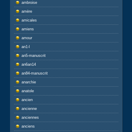
ambroise
amère
amicales
amiens
amour
an1-l
an5-manuscrit
an6an14
an84-manuscrit
anarchie
anatole
ancien
ancienne
anciennes
anciens