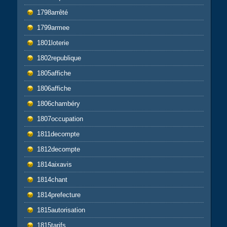
1798arrêté
1799armee
1801loterie
1802republique
1805affiche
1806affiche
1806chambéry
1807occupation
1811decompte
1812decompte
1814aixavis
1814chant
1814prefecture
1815autorisation
1815tarifs