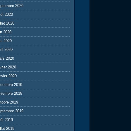
eptembre 2020
ût 2020
illet 2020
in 2020
ai 2020
ril 2020
ars 2020
vrier 2020
nvier 2020
écembre 2019
ovembre 2019
tobre 2019
eptembre 2019
ût 2019
illet 2019