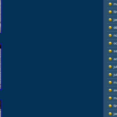
m
fé
ja
d
n
oc
s
ao
ju
ju
m
av
m
fé
ja