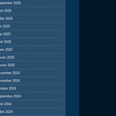
eptembre 2025
ût 2025
illet 2025
in 2025
ai 2025
ril 2025
ars 2025
vrier 2025
nvier 2025
écembre 2024
ovembre 2024
tobre 2024
eptembre 2024
ût 2024
illet 2024