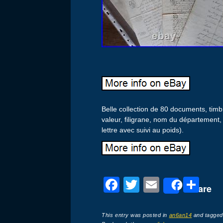
Belle collection de 80 documents, tim
valeur, filigrane, nom du département,
lettre avec suivi au poids).
F
T
E
P
Share
a
wi
m
ar
c
tt
ail
ta
This entry was posted in
an6an14
and tagge