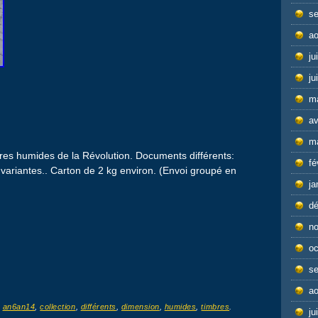
s
ao
ju
ju
m
av
m
bres humides de la Révolution. Documents différents:
fé
 variantes.. Carton de 2 kg environ. (Envoi groupé en
ja
d
n
oc
s
ao
d
an6an14
,
collection
,
différents
,
dimension
,
humides
,
timbres
.
ju