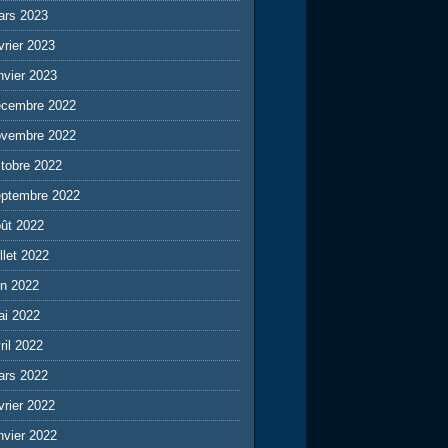
ars 2023
vrier 2023
nvier 2023
écembre 2022
ovembre 2022
tobre 2022
eptembre 2022
ût 2022
illet 2022
in 2022
ai 2022
ril 2022
ars 2022
vrier 2022
nvier 2022