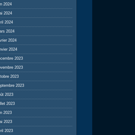
in 2024
ai 2024
ril 2024
ars 2024
vrier 2024
nvier 2024
écembre 2023
ovembre 2023
tobre 2023
eptembre 2023
ût 2023
illet 2023
in 2023
ai 2023
ril 2023