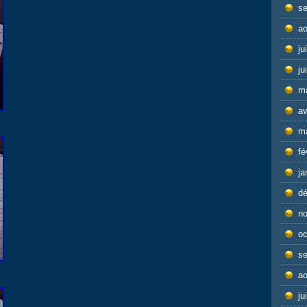
s
ao
ju
ju
m
av
m
fé
ja
d
n
oc
s
ao
ju