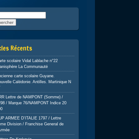
rcher :
cles Récents
rte scolaire Vidal Lablache n°22
lanisphère La Communauté
cienne carte scolaire Guyane.
uvelle Calédonie. Antilles. Martinique N
7
RR Lettre de NAMPONT (Somme) /
798 / Marque 76/NAMPONT Indice 20
00
UP ARMEE D’ITALIE 1797 / Lettre
me Division / Franchise General de
Armée