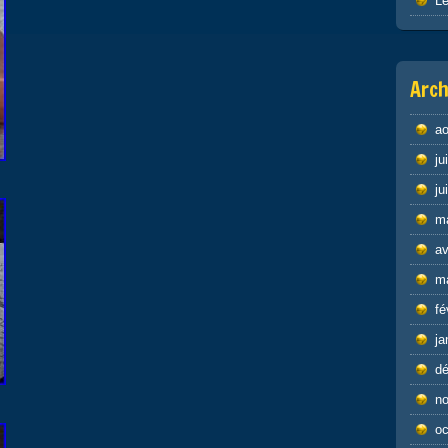
Le
Arch
ao
ju
ju
m
av
m
fé
ja
d
n
oc