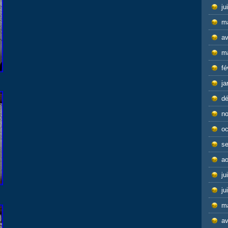
ju
m
av
m
fé
ja
d
n
oc
s
ao
ju
ju
m
av