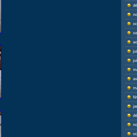
d
n
oc
s
ao
ju
ju
m
av
m
fé
ja
d
n
oc