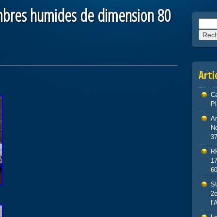
imbres humides de dimension 80
Reche
Arti
Ca
P
An
No
3
R
1
6
S
2e
l’