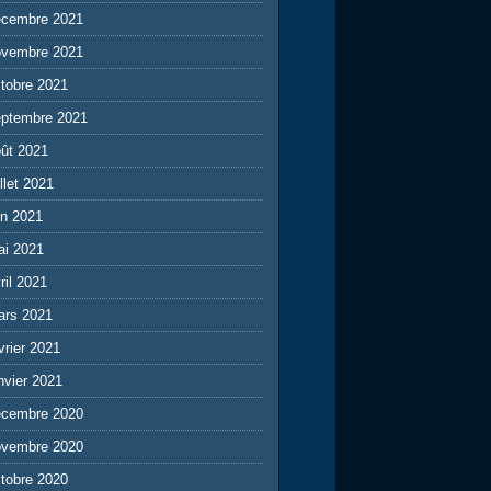
écembre 2021
ovembre 2021
tobre 2021
eptembre 2021
ût 2021
illet 2021
in 2021
ai 2021
ril 2021
ars 2021
vrier 2021
nvier 2021
écembre 2020
ovembre 2020
tobre 2020