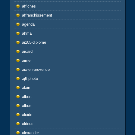
affiches
affranchissement
agenda
ahma
ai105-diplome
aicard
aime
aix-en-provence
aj8-photo
alain
albert
album
alcide
aldous
alexander