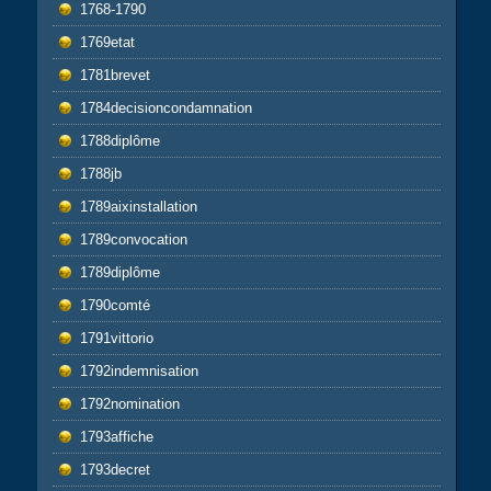
1768-1790
1769etat
1781brevet
1784decisioncondamnation
1788diplôme
1788jb
1789aixinstallation
1789convocation
1789diplôme
1790comté
1791vittorio
1792indemnisation
1792nomination
1793affiche
1793decret