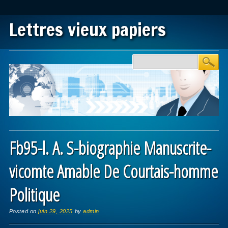
Lettres vieux papiers
Main menu
Skip to content
Fb95-l. A. S-biographie Manuscrite-
vicomte Amable De Courtais-homme
Politique
Posted on
juin 29, 2025
by
admin