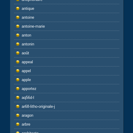
antique
antoine
antoine-marie
anton
antonin
août
appeal
appel
apple
apportez
aq56d-l
ar68-litho-originale-j
aragon
arbre