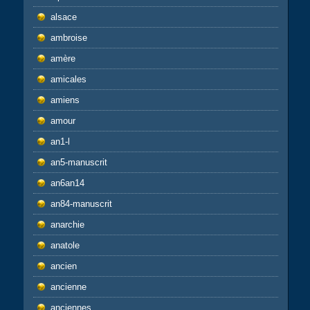
alsace
ambroise
amère
amicales
amiens
amour
an1-l
an5-manuscrit
an6an14
an84-manuscrit
anarchie
anatole
ancien
ancienne
anciennes