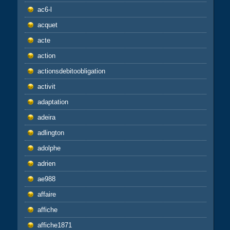
ac6-l
acquet
acte
action
actionsdebitoobligation
activit
adaptation
adeira
adlington
adolphe
adrien
ae988
affaire
affiche
affiche1871