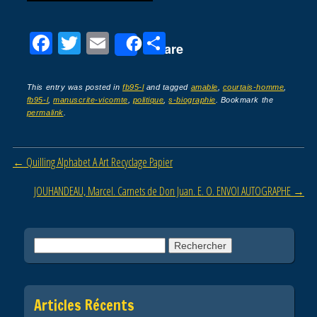
F
T
E
P
Share
a
wi
m
ar
c
tt
ail
ta
This entry was posted in
fb95-l
and tagged
amable
,
courtais-homme
,
fb95-l
,
manuscrite-vicomte
,
politique
,
s-biographie
. Bookmark the
e
er
g
permalink
.
b
er
o
Post navigation
←
Quilling Alphabet A Art Recyclage Papier
o
JOUHANDEAU, Marcel. Carnets de Don Juan. E. O. ENVOI AUTOGRAPHE
→
k
Rechercher :
Articles Récents