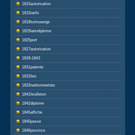
1815autorisation
1815tarifs
1818turinsaorge
1825latindiplome
1825port
1827autorisation
1829-1843
1831patente
1832iles
1833narbonneetats
1841feuilleton
1842diplome
1845affiche
1845passe
1846province