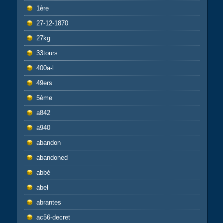
1ère
27-12-1870
27kg
33tours
400a-l
49ers
5ème
a842
a940
abandon
abandoned
abbé
abel
abrantes
ac56-decret