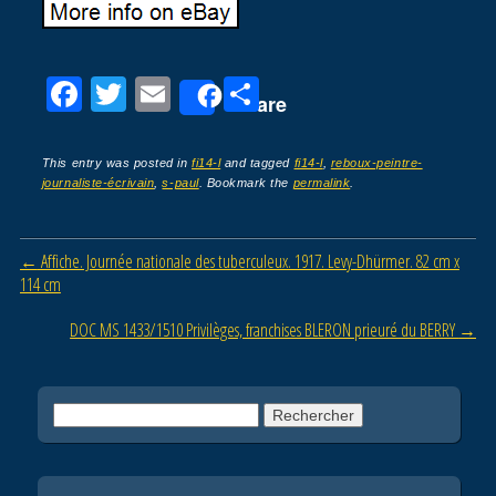
F
T
E
P
Share
a
wi
m
ar
c
tt
ail
ta
This entry was posted in
fi14-l
and tagged
fi14-l
,
reboux-peintre-
journaliste-écrivain
,
s-paul
. Bookmark the
permalink
.
e
er
g
b
er
Post navigation
←
Affiche. Journée nationale des tuberculeux. 1917. Levy-Dhürmer. 82 cm x
o
114 cm
o
DOC MS 1433/1510 Privilèges, franchises BLERON prieuré du BERRY
→
k
Rechercher :