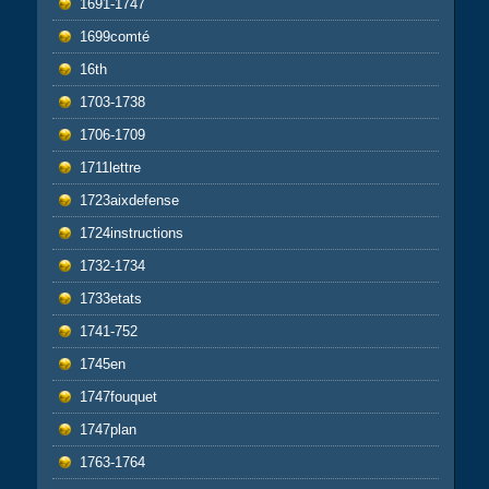
1691-1747
1699comté
16th
1703-1738
1706-1709
1711lettre
1723aixdefense
1724instructions
1732-1734
1733etats
1741-752
1745en
1747fouquet
1747plan
1763-1764