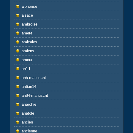
alphonse
alsace
ambroise
amère
amicales
amiens
amour
an1-l
an5-manuscrit
an6an14
an84-manuscrit
anarchie
anatole
ancien
ancienne