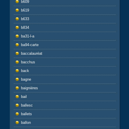
b609
b619
b633
b834
ba31-l-a
ba94-carte
baccalauréat
bacchus
back
bagne
baignières
bail
ballesc
ballets
ballon