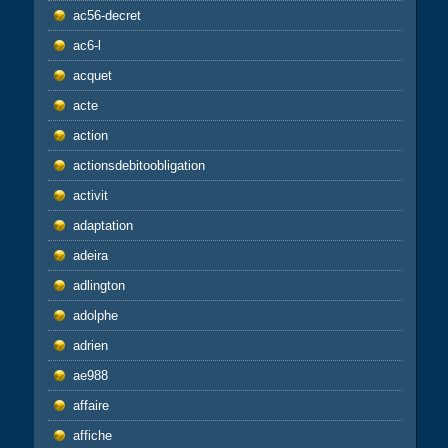
ac56-decret
ac6-l
acquet
acte
action
actionsdebitoobligation
activit
adaptation
adeira
adlington
adolphe
adrien
ae988
affaire
affiche