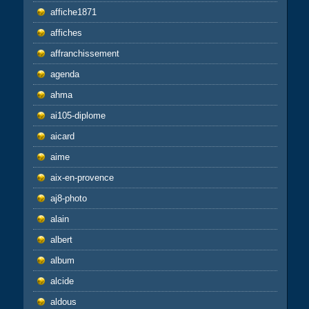
affiche1871
affiches
affranchissement
agenda
ahma
ai105-diplome
aicard
aime
aix-en-provence
aj8-photo
alain
albert
album
alcide
aldous