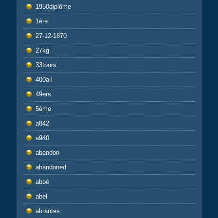
1950diplôme
1ère
27-12-1870
27kg
33tours
400a-l
49ers
5ème
a842
a940
abandon
abandoned
abbé
abel
abrantes