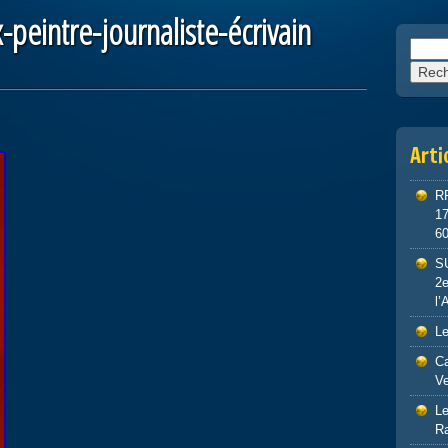
-peintre-journaliste-écrivain
Reche
Arti
R
1
6
S
2e
l’
Le
Ca
Ve
Le
R