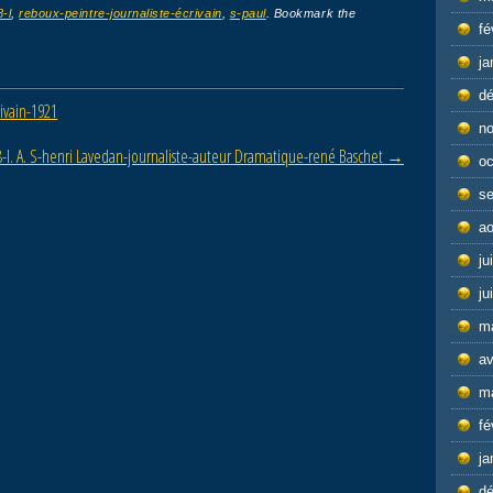
8-l
,
reboux-peintre-journaliste-écrivain
,
s-paul
. Bookmark the
fé
ja
d
rivain-1921
n
-l. A. S-henri Lavedan-journaliste-auteur Dramatique-rené Baschet
→
oc
s
ao
ju
ju
m
av
m
fé
ja
d