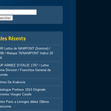
rcher :
cles Récents
RR Lettre de NAMPONT (Somme) /
798 / Marque 76/NAMPONT Indice 20
00
UP ARMEE D’ITALIE 1797 / Lettre
me Division / Franchise General de
Armée
ttres De Krakovie
talogue Portieux 1914 Originale
rreries Vosges Carafe
ttre Paris a Limoges début 19ème.
arissime