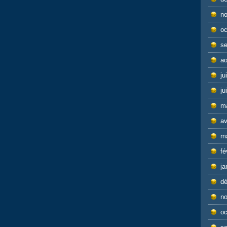
n
oc
s
ao
ju
ju
m
av
m
fé
ja
d
n
oc