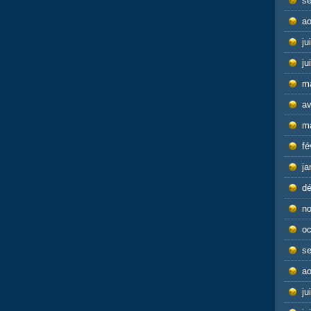
s
ao
ju
ju
m
av
m
fé
ja
d
n
oc
s
ao
ju