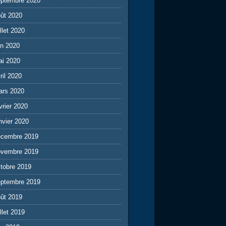
eptembre 2020
ût 2020
illet 2020
in 2020
ai 2020
ril 2020
ars 2020
vrier 2020
nvier 2020
écembre 2019
ovembre 2019
tobre 2019
eptembre 2019
ût 2019
illet 2019