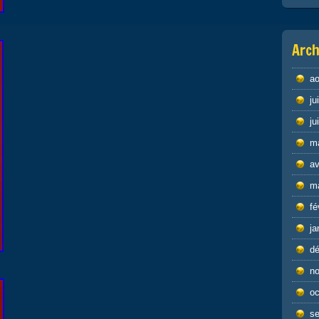
Arch
ao
ju
ju
m
av
m
fé
ja
d
n
oc
s