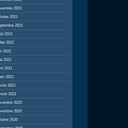
ovembre 2021
tobre 2021
eptembre 2021
ût 2021
illet 2021
in 2021
ai 2021
ril 2021
ars 2021
vrier 2021
nvier 2021
écembre 2020
ovembre 2020
tobre 2020