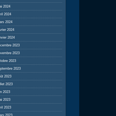
ai 2024
ril 2024
ars 2024
vrier 2024
nvier 2024
écembre 2023
ovembre 2023
tobre 2023
eptembre 2023
ût 2023
illet 2023
in 2023
ai 2023
ril 2023
ars 2023