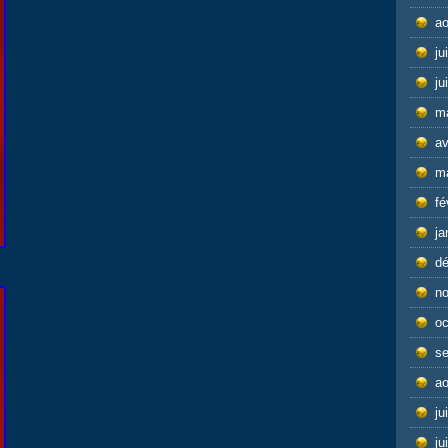
ao
ju
ju
m
av
m
fé
ja
d
n
oc
s
ao
ju
ju