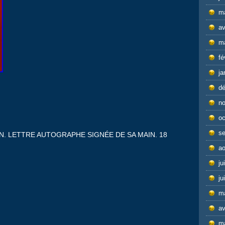
m
av
m
fé
ja
d
n
oc
s
IN. LETTRE AUTOGRAPHE SIGNÉE DE SA MAIN. 18
ao
ju
ju
m
av
m