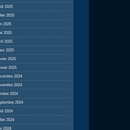
ût 2025
illet 2025
in 2025
ai 2025
ril 2025
ars 2025
vrier 2025
nvier 2025
écembre 2024
ovembre 2024
tobre 2024
eptembre 2024
ût 2024
illet 2024
in 2024