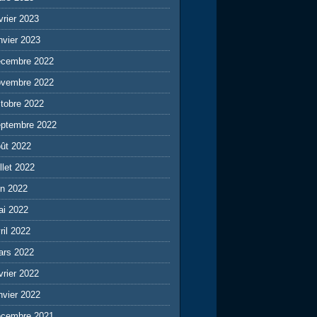
vrier 2023
nvier 2023
écembre 2022
ovembre 2022
tobre 2022
eptembre 2022
ût 2022
illet 2022
in 2022
ai 2022
ril 2022
ars 2022
vrier 2022
nvier 2022
écembre 2021