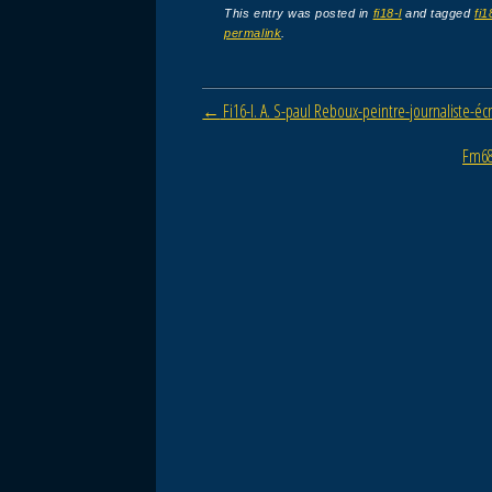
c
tt
ail
ta
This entry was posted in
fi18-l
and tagged
fi1
permalink
.
e
er
g
b
er
Post navigation
←
Fi16-l. A. S-paul Reboux-peintre-journaliste-éc
o
o
Fm68
k