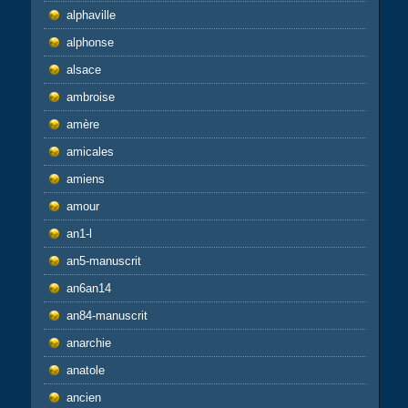
alphaville
alphonse
alsace
ambroise
amère
amicales
amiens
amour
an1-l
an5-manuscrit
an6an14
an84-manuscrit
anarchie
anatole
ancien