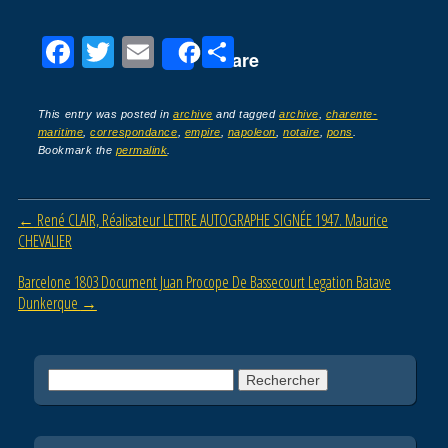
F
T
E
P
Share
a
wi
m
ar
c
tt
ail
ta
This entry was posted in
archive
and tagged
archive
,
charente-
maritime
,
correspondance
,
empire
,
napoleon
,
notaire
,
pons
.
e
er
g
Bookmark the
permalink
.
b
er
o
Post navigation
←
René CLAIR, Réalisateur LETTRE AUTOGRAPHE SIGNÉE 1947. Maurice
o
CHEVALIER
k
Barcelone 1803 Document Juan Procope De Bassecourt Legation Batave
Dunkerque
→
Rechercher :