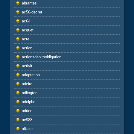
abrantes
ac56-decret
ac6-l
acquet
acte
action
actionsdebitoobligation
activit
adaptation
adeira
adlington
adolphe
adrien
ae988
affaire