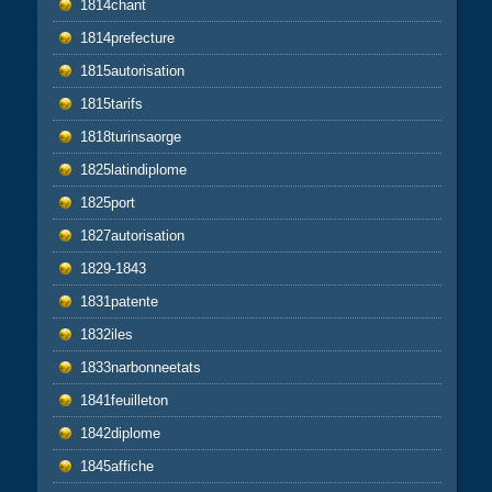
1814chant
1814prefecture
1815autorisation
1815tarifs
1818turinsaorge
1825latindiplome
1825port
1827autorisation
1829-1843
1831patente
1832iles
1833narbonneetats
1841feuilleton
1842diplome
1845affiche