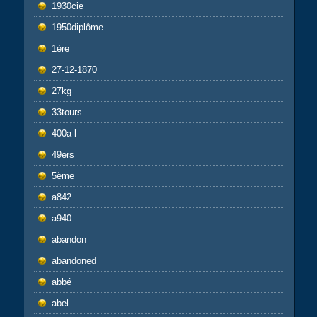
1930cie
1950diplôme
1ère
27-12-1870
27kg
33tours
400a-l
49ers
5ème
a842
a940
abandon
abandoned
abbé
abel