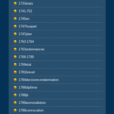
1733etats
1741-752
1745en
1747fouquet
1747plan
1763-1764
1763ordonnances
1768-1790
1769etat
1781brevet
1784decisioncondamnation
1788diplôme
1788jb
1789aixinstallation
1789convocation