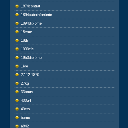
1874contrat
1894cubainfanterie
1894diplôme
18eme
18th
1930cie
1950diplôme
1ère
27-12-1870
27kg
33tours
400a-l
49ers
5ème
a842