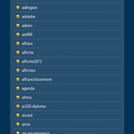
adlington
adolphe
adrien
ae988
affaire
affiche
affiche1871
affiches
affranchissement
agenda
ahma
ai105-diplome
aicard
aime
aix-en-provence