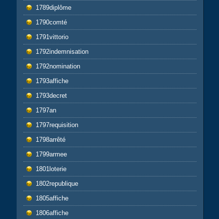
1789diplôme
1790comté
1791vittorio
1792indemnisation
1792nomination
1793affiche
1793decret
1797an
1797requisition
1798arrêté
1799armee
1801loterie
1802republique
1805affiche
1806affiche