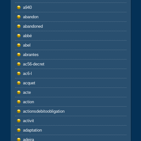
a940
abandon
abandoned
abbé
abel
abrantes
ac56-decret
ac6-l
acquet
acte
action
actionsdebitoobligation
activit
adaptation
adeira