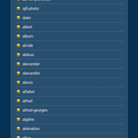
aj8-photo
alain
albert
album
alcide
aldous
alexander
alexandre
alexis
alfabet
alfred
alfred-georges
algérie
aliénation
alise