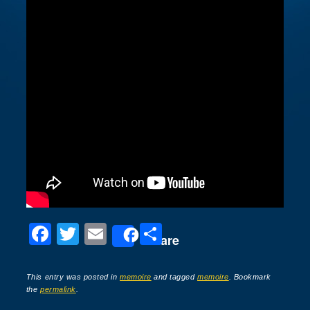
F
T
E
P
Share
a
wi
m
ar
c
tt
ail
ta
This entry was posted in
memoire
and tagged
memoire
. Bookmark
the
permalink
.
e
er
g