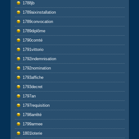
1788jb
1789aixinstallation
1789convocation
1789diplôme
1790comté
1791vittorio
1792indemnisation
1792nomination
1793affiche
1793decret
1797an
1797requisition
1798arrêté
1799armee
1801loterie