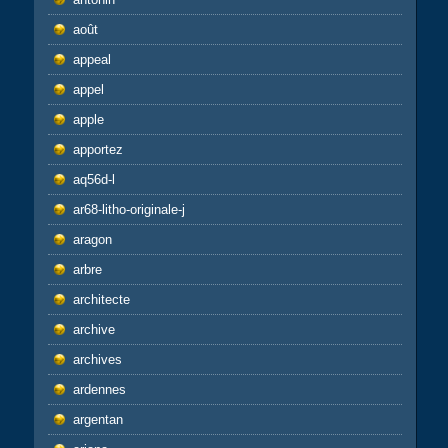
août
appeal
appel
apple
apportez
aq56d-l
ar68-litho-originale-j
aragon
arbre
architecte
archive
archives
ardennes
argentan