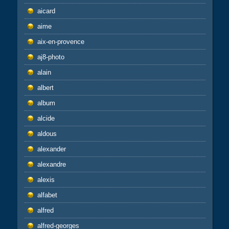
aicard
aime
aix-en-provence
aj8-photo
alain
albert
album
alcide
aldous
alexander
alexandre
alexis
alfabet
alfred
alfred-georges