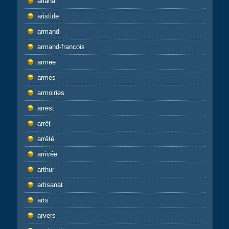
ariana
aristide
armand
armand-francois
armee
armes
armoiries
arrest
arrêt
arrêté
arrivée
arthur
artisanat
arts
arvers