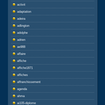
activit
adaptation
adeira
adlington
adolphe
adrien
ae988
affaire
affiche
affiche1871
affiches
affranchissement
agenda
ahma
ai105-diplome