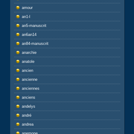
amour
an1-l
an5-manuscrit
an6an14
an84-manuscrit
anarchie
anatole
ancien
ancienne
anciennes
anciens
andelys
andré
andrea
anemone