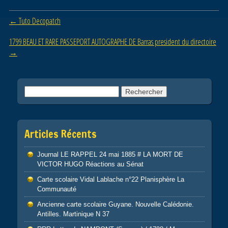
b
er
Post navigation
←
Tuto Decopatch
o
o
1799 BEAU ET RARE PASSEPORT AUTOGRAPHE DE Barras president du directoire
→
k
Rechercher :
Articles Récents
Journal LE RAPPEL 24 mai 1885 # LA MORT DE
VICTOR HUGO Réactions au Sénat
Carte scolaire Vidal Lablache n°22 Planisphère La
Communauté
Ancienne carte scolaire Guyane. Nouvelle Calédonie.
Antilles. Martinique N 37