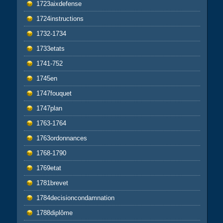
1723aixdefense
1724instructions
1732-1734
1733etats
1741-752
1745en
1747fouquet
1747plan
1763-1764
1763ordonnances
1768-1790
1769etat
1781brevet
1784decisioncondamnation
1788diplôme