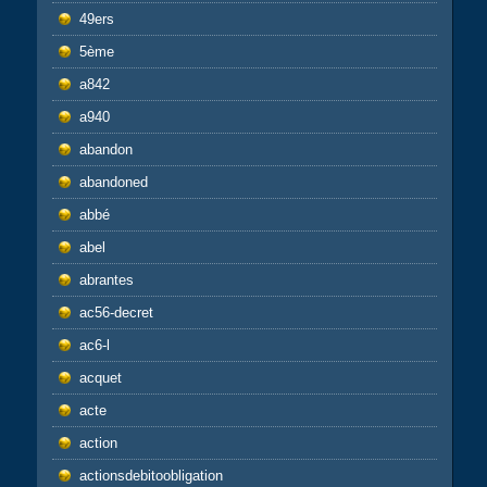
49ers
5ème
a842
a940
abandon
abandoned
abbé
abel
abrantes
ac56-decret
ac6-l
acquet
acte
action
actionsdebitoobligation