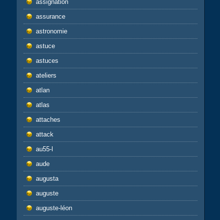
assignation
assurance
astronomie
astuce
astuces
ateliers
atlan
atlas
attaches
attack
au55-l
aude
augusta
auguste
auguste-léon