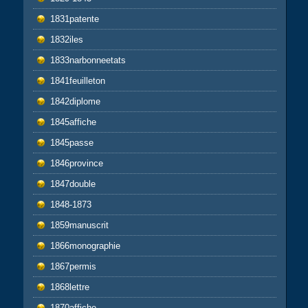
1831patente
1832iles
1833narbonneetats
1841feuilleton
1842diplome
1845affiche
1845passe
1846province
1847double
1848-1873
1859manuscrit
1866monographie
1867permis
1868lettre
1870affiche