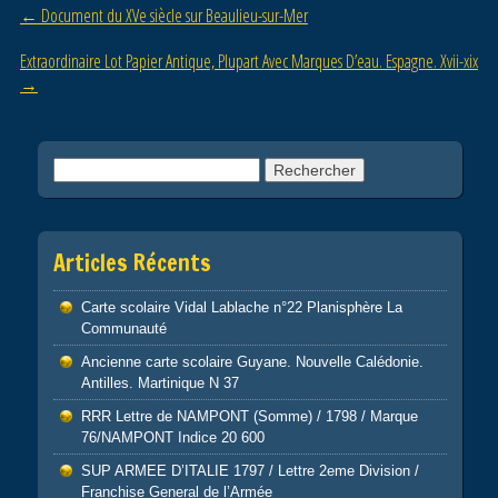
Post navigation
←
Document du XVe siècle sur Beaulieu-sur-Mer
o
o
Extraordinaire Lot Papier Antique, Plupart Avec Marques D’eau. Espagne. Xvii-xix
→
k
Rechercher :
Articles Récents
Carte scolaire Vidal Lablache n°22 Planisphère La
Communauté
Ancienne carte scolaire Guyane. Nouvelle Calédonie.
Antilles. Martinique N 37
RRR Lettre de NAMPONT (Somme) / 1798 / Marque
76/NAMPONT Indice 20 600
SUP ARMEE D’ITALIE 1797 / Lettre 2eme Division /
Franchise General de l’Armée