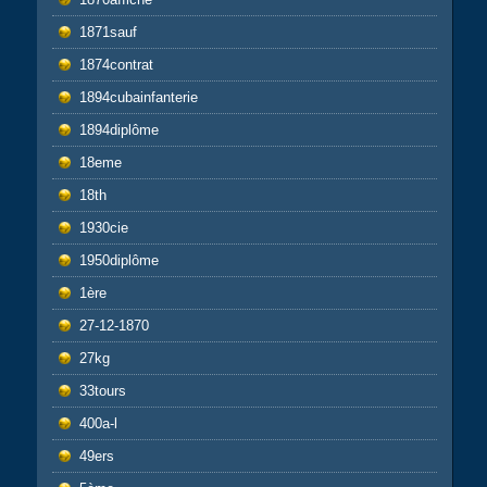
1871sauf
1874contrat
1894cubainfanterie
1894diplôme
18eme
18th
1930cie
1950diplôme
1ère
27-12-1870
27kg
33tours
400a-l
49ers