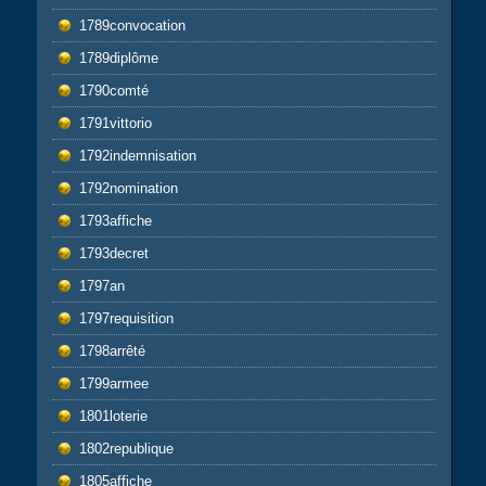
1789convocation
1789diplôme
1790comté
1791vittorio
1792indemnisation
1792nomination
1793affiche
1793decret
1797an
1797requisition
1798arrêté
1799armee
1801loterie
1802republique
1805affiche