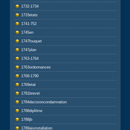
1732-1734
1733etats
1741-752
1745en
1747fouquet
1747plan
1763-1764
1763ordonnances
1768-1790
1769etat
1781brevet
1784decisioncondamnation
1788diplôme
1788jb
1789aixinstallation