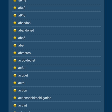
5ème
a842
a940
abandon
abandoned
abbé
abel
abrantes
ac56-decret
ac6-l
acquet
acte
action
actionsdebitoobligation
activit