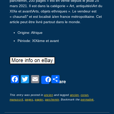
parchemin, 200 pages » est en vente depuis le jeudi 25
mars 2021. Il est dans la catégorie « Art, antiquités\Art du
XIXe et avant\Arts, objets ethniques ». Le vendeur est
« chauna5″ et est localisé à/en france métropolitaine. Cet
article peut être livré partout dans le monde.
Origine: Afrique
Période: XIXème et avant
F
T
E
P
Share
a
wi
m
ar
c
tt
ail
ta
This entry was posted in
ancien
and tagged
ancien
,
coran
,
manuscrit
,
pages
,
papier
,
parchemin
. Bookmark the
permalink
.
e
er
g
b
er