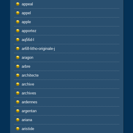
appeal
appel
apple
apportez
aq56d-l
ar68-litho-originale-j
aragon
arbre
architecte
archive
archives
ardennes
argentan
ariana
aristide