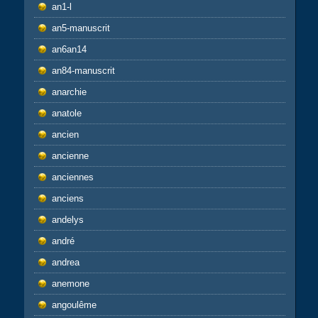
an1-l
an5-manuscrit
an6an14
an84-manuscrit
anarchie
anatole
ancien
ancienne
anciennes
anciens
andelys
andré
andrea
anemone
angoulême