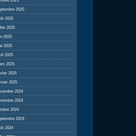
tobre 2025
eptembre 2025
ût 2025
illet 2025
in 2025
ai 2025
ril 2025
ars 2025
vrier 2025
nvier 2025
écembre 2024
ovembre 2024
tobre 2024
eptembre 2024
ût 2024