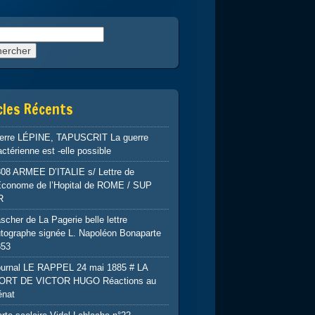
rcher :
cles Récents
ierre LÉPINE, TAPUSCRIT La guerre
ctérienne est -elle possible
808 ARMEE D’ITALIE s/ Lettre de
’Econome de l’Hopital de ROME / SUP
R
scher de La Pagerie belle lettre
tographe signée L. Napoléon Bonaparte
853
ournal LE RAPPEL 24 mai 1885 # LA
ORT DE VICTOR HUGO Réactions au
énat