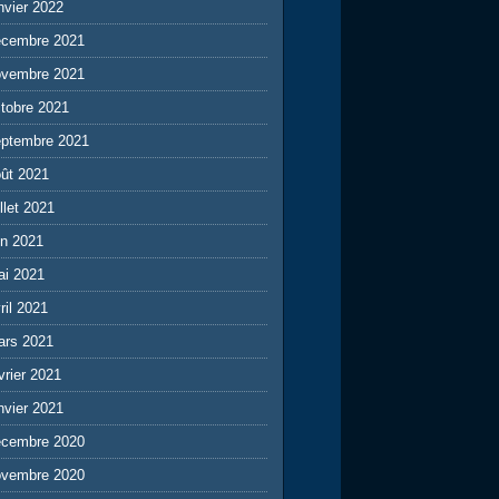
nvier 2022
écembre 2021
ovembre 2021
tobre 2021
eptembre 2021
ût 2021
illet 2021
in 2021
ai 2021
ril 2021
ars 2021
vrier 2021
nvier 2021
écembre 2020
ovembre 2020