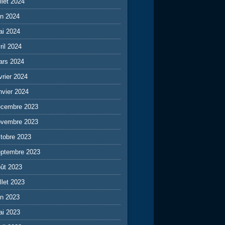
illet 2024
in 2024
ai 2024
ril 2024
ars 2024
vrier 2024
nvier 2024
écembre 2023
ovembre 2023
tobre 2023
eptembre 2023
ût 2023
illet 2023
in 2023
ai 2023