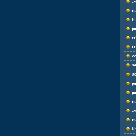
av
m
fé
ja
d
n
oc
s
ao
ju
ju
m
av
m
fé