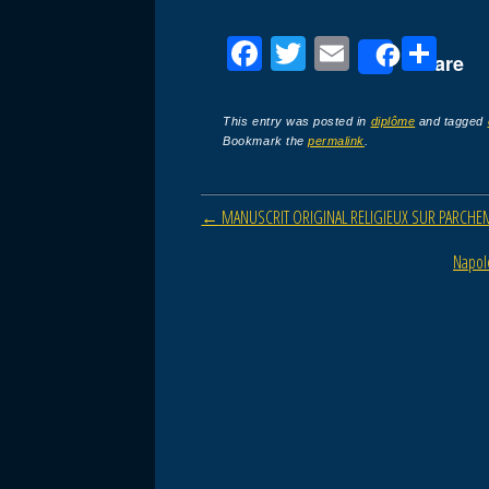
F
T
E
P
Share
a
wi
m
ar
c
tt
ail
ta
This entry was posted in
diplôme
and tagged
Bookmark the
permalink
.
e
er
g
b
er
Post navigation
←
MANUSCRIT ORIGINAL RELIGIEUX SUR PARCHEM
o
o
Napol
k