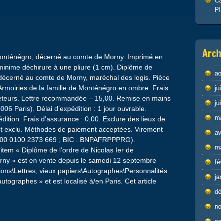
Ca
P
Arch
 Monténégro, décerné au comte de Morny. Imprimé en
 minime déchirure à une pliure (1 cm). Diplôme de
ao
 décerné au comte de Morny, maréchal des logis. Pièce
 Armoiries de la famille de Monténégro en ombre. Frais
ju
heteurs. Lettre recommandée – 15,00. Remise en mains
ju
06 Paris). Délai d’expédition : 1 jour ouvrable.
m
édition. Frais d’assurance : 0,00. Exclure des lieux de
’est exclu. Méthodes de paiement acceptées. Virement
av
8200 0100 2373 669 ; BIC : BNPAFRPPPRG).
m
item « Diplôme de l’ordre de Nicolas Ier de
ny » est en vente depuis le samedi 12 septembre
fé
ctions\Lettres, vieux papiers\Autographes\Personnalités
ja
autographes » et est localisé à/en Paris. Cet article
d
n