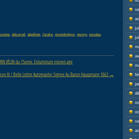
oc
s
ao
ju
comte
,
décerné
,
diplôme
,
l'ordre
,
monténégro
,
morny
,
nicolas
.
ju
m
av
IN VÉLIN du 15eme. Enluminure moyen age
m
eon III / Belle Lettre Autographe Signee Au Baron Haussmann 1863
→
fé
ja
d
n
oc
s
ao