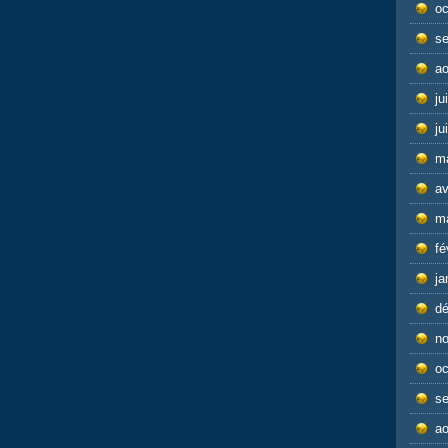
oc
s
ao
ju
ju
m
av
m
fé
ja
d
n
oc
s
ao