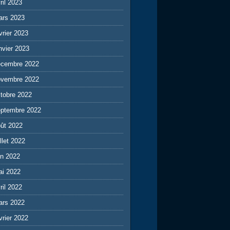
ril 2023
ars 2023
vrier 2023
nvier 2023
écembre 2022
ovembre 2022
tobre 2022
eptembre 2022
ût 2022
illet 2022
in 2022
ai 2022
ril 2022
ars 2022
vrier 2022