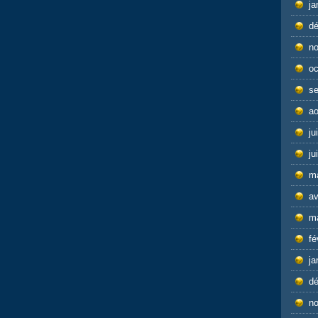
ja
d
n
oc
s
ao
ju
ju
m
av
m
fé
ja
d
n