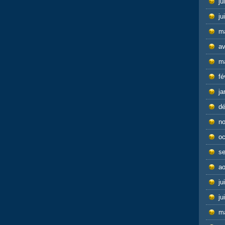
ju
ju
m
av
m
fé
ja
d
n
oc
s
ao
ju
ju
m