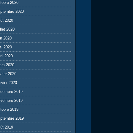
tobre 2020
eptembre 2020
ût 2020
illet 2020
in 2020
ai 2020
ril 2020
ars 2020
vrier 2020
nvier 2020
écembre 2019
ovembre 2019
tobre 2019
eptembre 2019
ût 2019