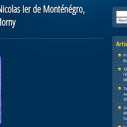
Nicolas Ier de Monténégro,
Reche
Morny
Arti
P
Ba
1
l
R
Ta
au
1
J
M
S