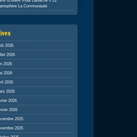
rte scolaire Vidal Lablache n°22
lanisphère La Communauté
ives
ût 2026
illet 2026
in 2026
ai 2026
ril 2026
ars 2026
vrier 2026
nvier 2026
écembre 2025
ovembre 2025