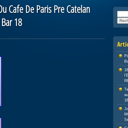
 Cafe De Paris Pre Catelan
Reche
 Bar 18
Arti
P
Ba
1
l
R
Ta
au
1
J
M
S