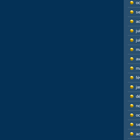
oc
s
ao
ju
ju
m
av
m
fé
ja
d
n
oc
s
ao