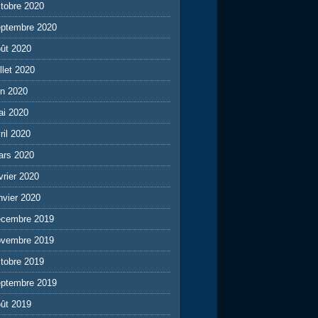
tobre 2020
eptembre 2020
ût 2020
illet 2020
in 2020
ai 2020
ril 2020
ars 2020
vrier 2020
nvier 2020
écembre 2019
ovembre 2019
tobre 2019
eptembre 2019
ût 2019