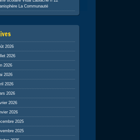
rte scolaire Vidal Lablache n°22
lanisphère La Communauté
ives
ût 2026
illet 2026
in 2026
ai 2026
ril 2026
ars 2026
vrier 2026
nvier 2026
écembre 2025
ovembre 2025