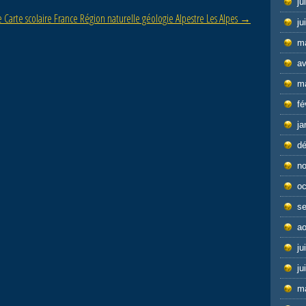
ju
 Carte scolaire France Région naturelle géologie Alpestre Les Alpes
→
ju
m
av
m
fé
ja
d
n
oc
s
ao
ju
ju
m