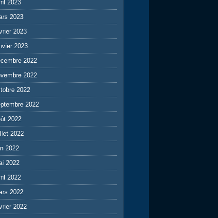
ril 2023
ars 2023
vrier 2023
nvier 2023
écembre 2022
ovembre 2022
tobre 2022
eptembre 2022
ût 2022
illet 2022
in 2022
ai 2022
ril 2022
ars 2022
vrier 2022