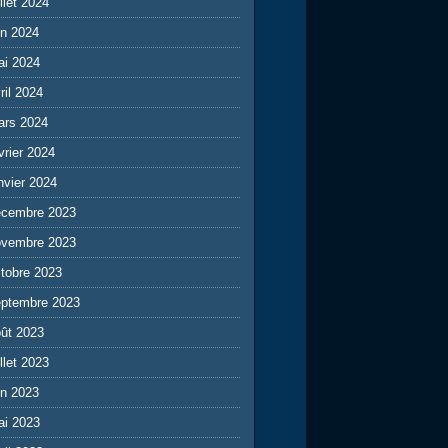
illet 2024
in 2024
ai 2024
ril 2024
ars 2024
vrier 2024
nvier 2024
écembre 2023
ovembre 2023
tobre 2023
eptembre 2023
ût 2023
illet 2023
in 2023
ai 2023