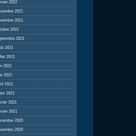
nvier 2022
écembre 2021
ovembre 2021
tobre 2021
eptembre 2021
ût 2021
illet 2021
in 2021
ai 2021
ril 2021
ars 2021
vrier 2021
nvier 2021
écembre 2020
ovembre 2020