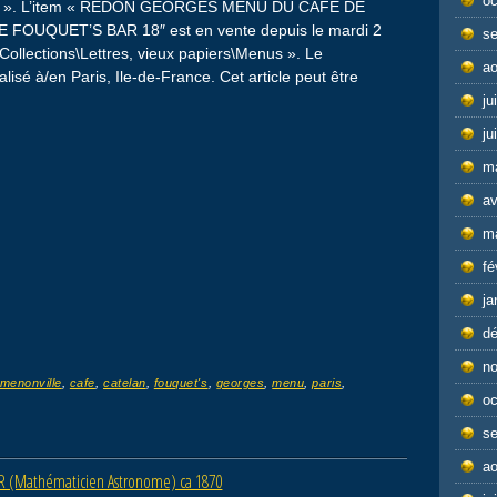
oc
 ». L’item « REDON GEORGES MENU DU CAFE DE
OUQUET’S BAR 18″ est en vente depuis le mardi 2
s
« Collections\Lettres, vieux papiers\Menus ». Le
ao
alisé à/en Paris, Ile-de-France. Cet article peut être
ju
ju
m
av
m
fé
ja
d
n
menonville
,
cafe
,
catelan
,
fouquet's
,
georges
,
menu
,
paris
,
oc
s
ao
 (Mathématicien Astronome) ca 1870