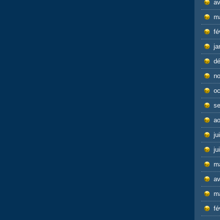
av
m
fé
ja
d
n
oc
s
ao
ju
ju
m
av
m
fé