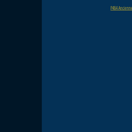
o
P484 Ancienne
k