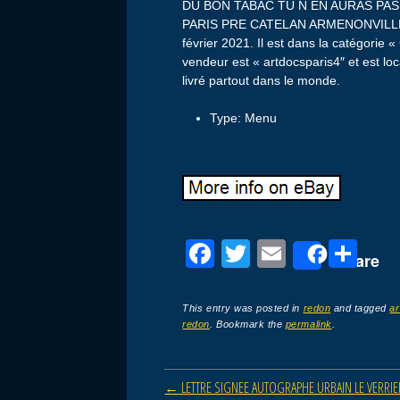
DU BON TABAC TU N EN AURAS PAS
PARIS PRE CATELAN ARMENONVILLE F
février 2021. Il est dans la catégorie 
vendeur est « artdocsparis4″ et est loc
livré partout dans le monde.
Type: Menu
F
T
E
P
Share
a
wi
m
ar
c
tt
ail
ta
This entry was posted in
redon
and tagged
ar
redon
. Bookmark the
permalink
.
e
er
g
b
er
Post navigation
←
LETTRE SIGNEE AUTOGRAPHE URBAIN LE VERRIER
o