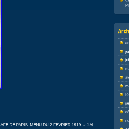
Ca
P
Arch
ao
ju
ju
m
av
m
fé
ja
d
n
AFE DE PARIS. MENU DU 2 FEVRIER 1919. « J AI