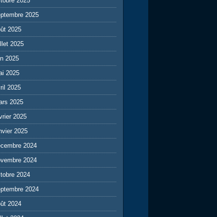
tobre 2025
eptembre 2025
ût 2025
illet 2025
in 2025
ai 2025
ril 2025
ars 2025
vrier 2025
nvier 2025
écembre 2024
ovembre 2024
tobre 2024
eptembre 2024
ût 2024