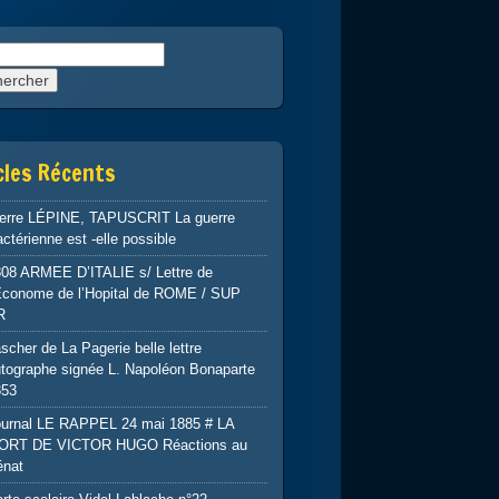
rcher :
cles Récents
ierre LÉPINE, TAPUSCRIT La guerre
ctérienne est -elle possible
808 ARMEE D’ITALIE s/ Lettre de
’Econome de l’Hopital de ROME / SUP
R
scher de La Pagerie belle lettre
tographe signée L. Napoléon Bonaparte
853
ournal LE RAPPEL 24 mai 1885 # LA
ORT DE VICTOR HUGO Réactions au
énat