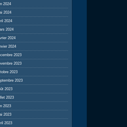
in 2024
ai 2024
ril 2024
ars 2024
vrier 2024
nvier 2024
écembre 2023
ovembre 2023
tobre 2023
eptembre 2023
ût 2023
illet 2023
in 2023
ai 2023
ril 2023