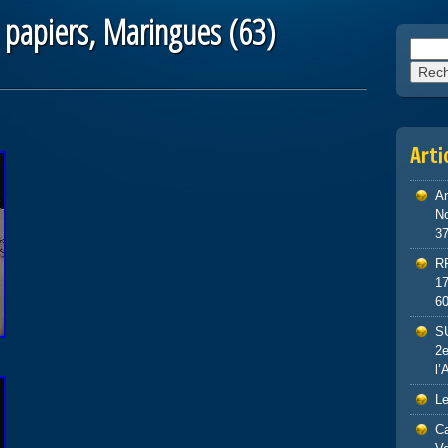
x papiers, Maringues (63)
Reche
Arti
An
No
3
R
1
6
S
2e
l’
Le
Ca