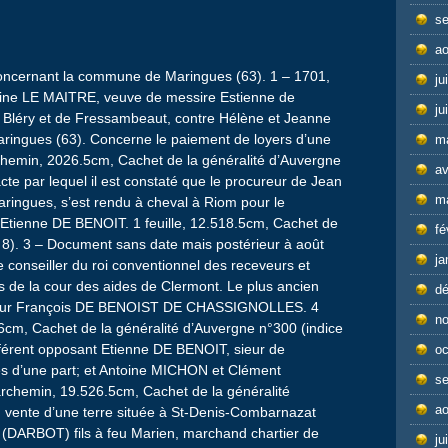
s
ao
concernant la commune de Maringues (63). 1 – 1701,
ju
ine LE MAITRE, veuve de messire Estienne de
ju
Bléry et de Fressambeaut, contre Hélène et Jeanne
ingues (63). Concerne le paiement de loyers d’une
m
hemin, 2026.5cm, Cachet de la généralité d’Auvergne
av
cte par lequel il est constaté que le procureur de Jean
m
ringues, s’est rendu à cheval à Riom pour le
à Etienne DE BENOIT. 1 feuille, 12.518.5cm, Cachet de
fé
e 8). 3 – Document sans date mais postérieur à août
ja
de conseiller du roi conventionnel des receveurs et
rs de la cour des aides de Clermont. Le plus ancien
d
it pour François DE BENOIST DE CHASSIGNOLLES. 4
n
26cm, Cachet de la généralité d’Auvergne n°300 (indice
différent opposant Etienne DE BENOIT, sieur de
oc
es d’une part; et Antoine MICHON et Clément
s
rchemin, 19.526.5cm, Cachet de la généralité
ao
, vente d’une terre située à St-Denis-Combarnazat
(DARBOT) fils à feu Marien, marchand chartier de
ju