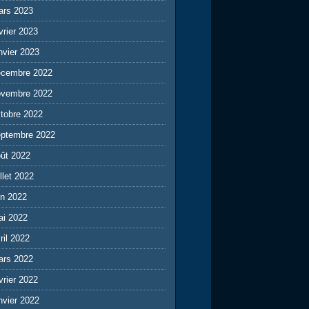
ars 2023
vrier 2023
nvier 2023
écembre 2022
ovembre 2022
tobre 2022
eptembre 2022
ût 2022
illet 2022
in 2022
ai 2022
ril 2022
ars 2022
vrier 2022
nvier 2022