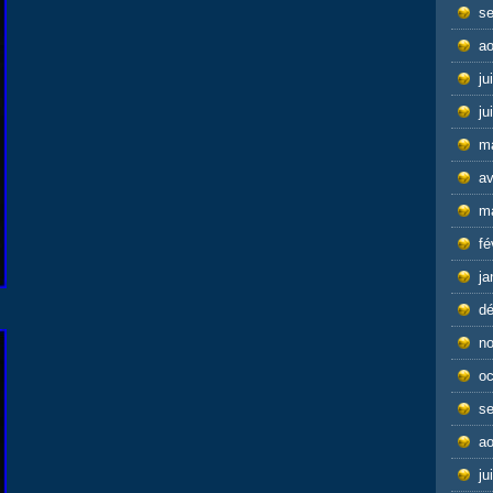
s
ao
ju
ju
m
av
m
fé
ja
d
n
oc
s
ao
ju