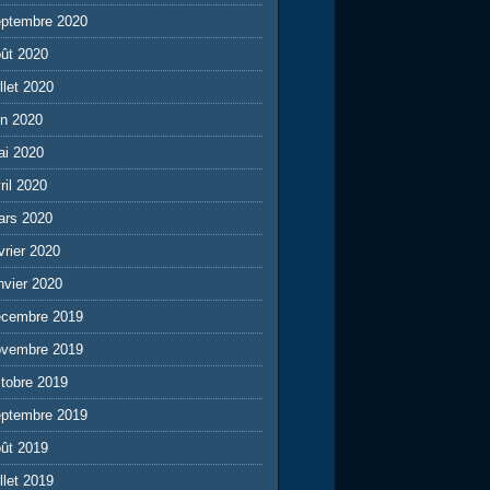
eptembre 2020
ût 2020
illet 2020
in 2020
ai 2020
ril 2020
ars 2020
vrier 2020
nvier 2020
écembre 2019
ovembre 2019
tobre 2019
eptembre 2019
ût 2019
illet 2019