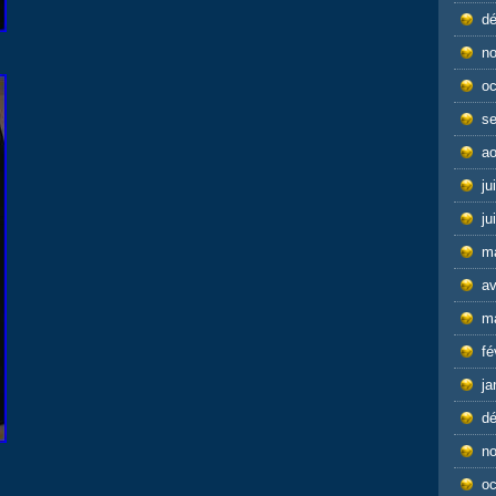
d
n
oc
s
ao
ju
ju
m
av
m
fé
ja
d
n
oc