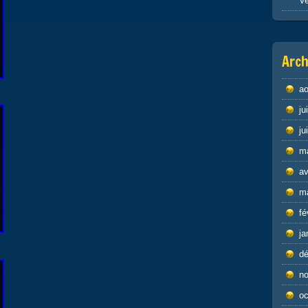
Ve
Arch
ao
ju
ju
m
av
m
fé
ja
d
n
oc