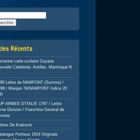
rcher :
cles Récents
cienne carte scolaire Guyane.
uvelle Calédonie. Antilles. Martinique N
7
RR Lettre de NAMPONT (Somme) /
798 / Marque 76/NAMPONT Indice 20
00
UP ARMEE D’ITALIE 1797 / Lettre
me Division / Franchise General de
Armée
ttres De Krakovie
talogue Portieux 1914 Originale