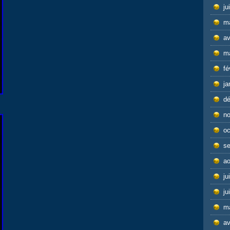
ju
m
av
m
fé
ja
d
n
oc
s
ao
ju
ju
m
av