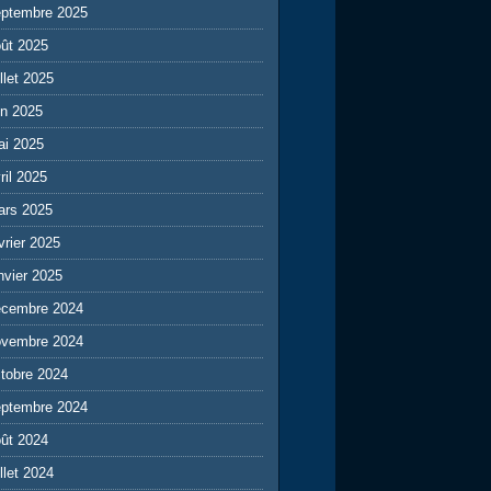
eptembre 2025
ût 2025
illet 2025
in 2025
ai 2025
ril 2025
ars 2025
vrier 2025
nvier 2025
écembre 2024
ovembre 2024
tobre 2024
eptembre 2024
ût 2024
illet 2024