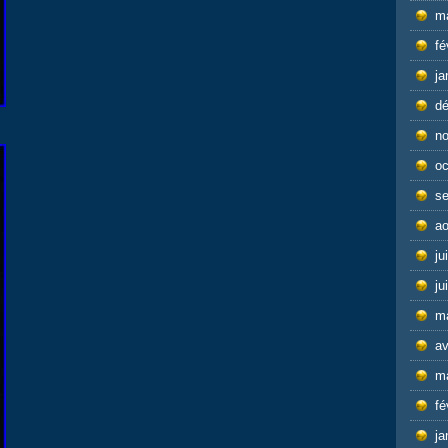
m
fé
ja
d
n
oc
s
ao
ju
ju
m
av
m
fé
ja