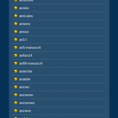
ambroise
amère
amicales
amiens
amour
an1-l
an5-manuscrit
an6an14
an84-manuscrit
anarchie
anatole
ancien
ancienne
anciennes
anciens