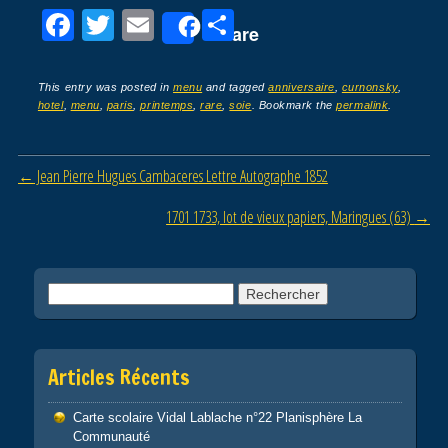
F
T
E
P
Share
a
wi
m
ar
c
tt
ail
ta
This entry was posted in
menu
and tagged
anniversaire
,
curnonsky
,
hotel
,
menu
,
paris
,
printemps
,
rare
,
soie
. Bookmark the
permalink
.
e
er
g
b
er
Post navigation
←
Jean Pierre Hugues Cambaceres Lettre Autographe 1852
o
o
1701 1733, lot de vieux papiers, Maringues (63)
→
k
Rechercher :
Articles Récents
Carte scolaire Vidal Lablache n°22 Planisphère La
Communauté