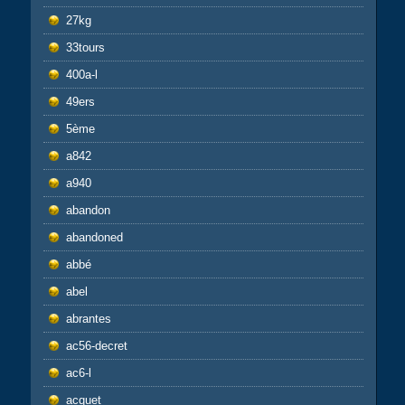
27kg
33tours
400a-l
49ers
5ème
a842
a940
abandon
abandoned
abbé
abel
abrantes
ac56-decret
ac6-l
acquet