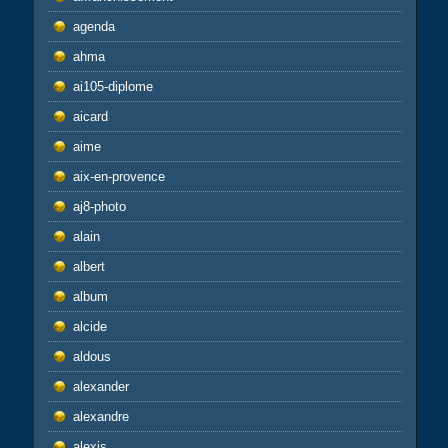
agenda
ahma
ai105-diplome
aicard
aime
aix-en-provence
aj8-photo
alain
albert
album
alcide
aldous
alexander
alexandre
alexis