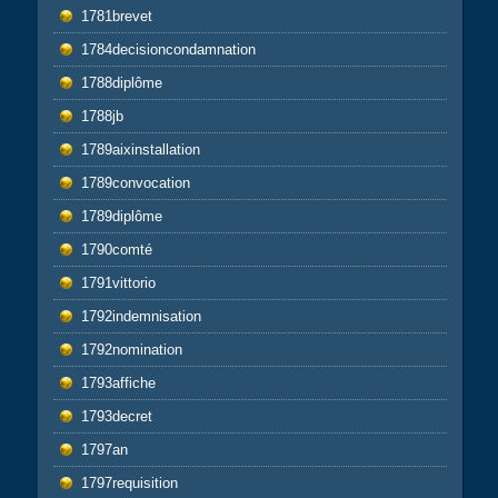
1781brevet
1784decisioncondamnation
1788diplôme
1788jb
1789aixinstallation
1789convocation
1789diplôme
1790comté
1791vittorio
1792indemnisation
1792nomination
1793affiche
1793decret
1797an
1797requisition