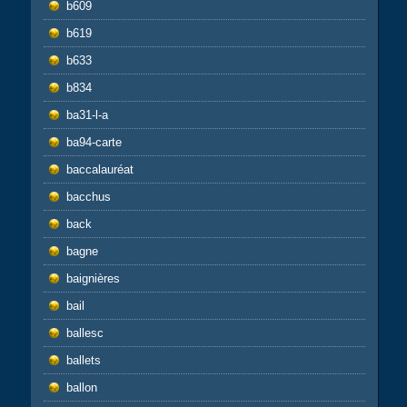
b609
b619
b633
b834
ba31-l-a
ba94-carte
baccalauréat
bacchus
back
bagne
baignières
bail
ballesc
ballets
ballon