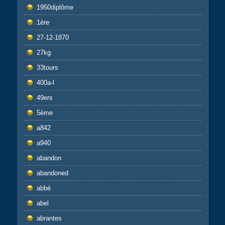
1950diplôme
1ère
27-12-1870
27kg
33tours
400a-l
49ers
5ème
a842
a940
abandon
abandoned
abbé
abel
abrantes