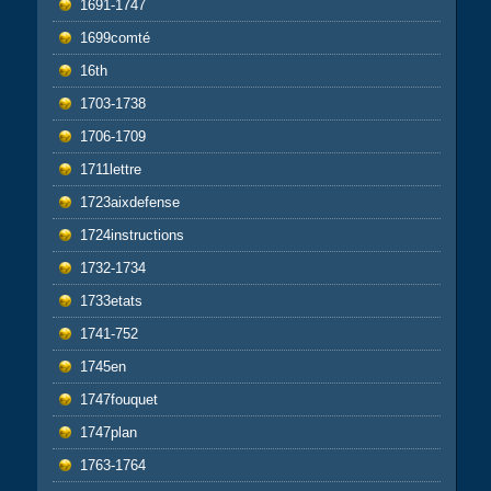
1691-1747
1699comté
16th
1703-1738
1706-1709
1711lettre
1723aixdefense
1724instructions
1732-1734
1733etats
1741-752
1745en
1747fouquet
1747plan
1763-1764