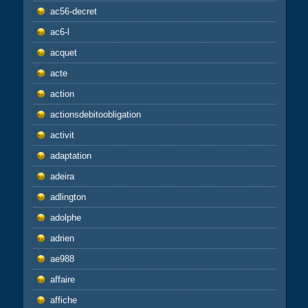
ac56-decret
ac6-l
acquet
acte
action
actionsdebitoobligation
activit
adaptation
adeira
adlington
adolphe
adrien
ae988
affaire
affiche