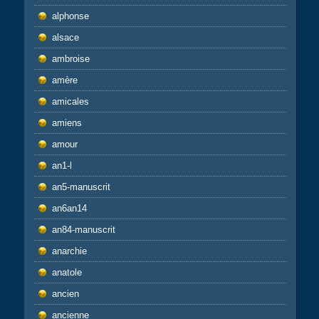
alphonse
alsace
ambroise
amère
amicales
amiens
amour
an1-l
an5-manuscrit
an6an14
an84-manuscrit
anarchie
anatole
ancien
ancienne