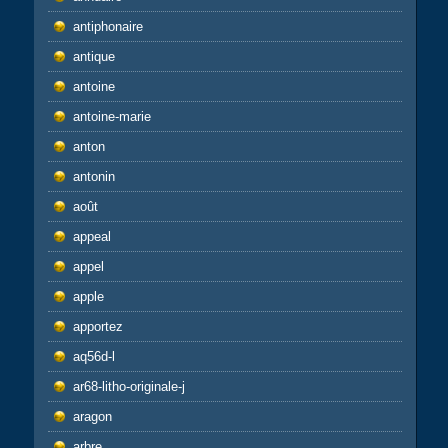
antiphonaire
antique
antoine
antoine-marie
anton
antonin
août
appeal
appel
apple
apportez
aq56d-l
ar68-litho-originale-j
aragon
arbre