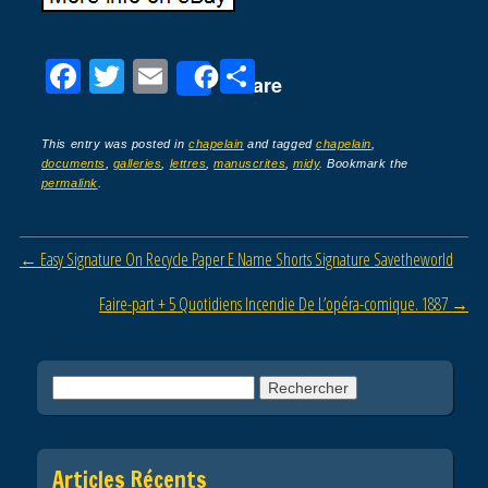
F
T
E
P
Share
a
wi
m
ar
c
tt
ail
ta
This entry was posted in
chapelain
and tagged
chapelain
,
documents
,
galleries
,
lettres
,
manuscrites
,
midy
. Bookmark the
e
er
g
permalink
.
b
er
o
Post navigation
←
Easy Signature On Recycle Paper E Name Shorts Signature Savetheworld
o
Faire-part + 5 Quotidiens Incendie De L’opéra-comique. 1887
→
k
Rechercher :
Articles Récents