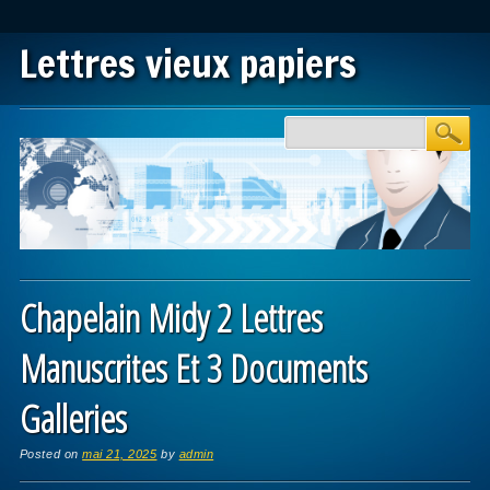
Lettres vieux papiers
Main menu
Skip to content
Chapelain Midy 2 Lettres
Manuscrites Et 3 Documents
Galleries
Posted on
mai 21, 2025
by
admin