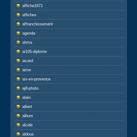
affiche1871
affiches
affranchissement
agenda
ahma
ai105-diplome
aicard
aime
aix-en-provence
aj8-photo
alain
albert
album
alcide
aldous