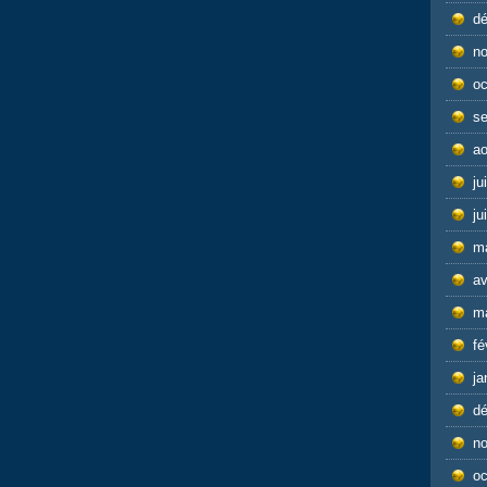
d
n
oc
s
ao
ju
ju
m
av
m
fé
ja
d
n
oc