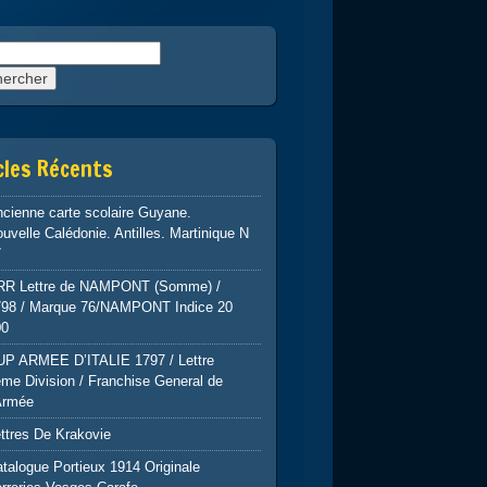
rcher :
cles Récents
cienne carte scolaire Guyane.
uvelle Calédonie. Antilles. Martinique N
7
RR Lettre de NAMPONT (Somme) /
798 / Marque 76/NAMPONT Indice 20
00
UP ARMEE D’ITALIE 1797 / Lettre
me Division / Franchise General de
Armée
ttres De Krakovie
talogue Portieux 1914 Originale