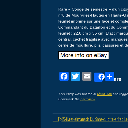
Rare « Congé de semestre » d’un cito
n°8 de Mourvilles-Hautes en Haute-G
feuillet imprimé sur une face et compl
Commandant du Bataillon et du Commi
feuillet : 22,8 cm x 35 cm. État : marq
central, cachet fragilisé avec manques 
cerne de mouillure, plis, cassures et 
F
T
E
P
Share
a
wi
m
ar
c
tt
ail
ta
This entry was posted in
révolution
and tagg
Bookmark the
permalink
.
e
er
g
b
er
Post navigation
←
Fg45-livret-almanach Du Sans-culotte-alfred Le
o