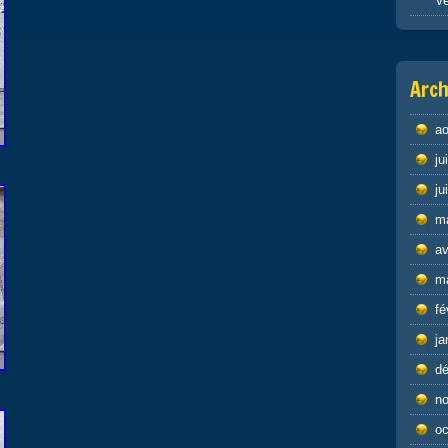
Ve
Arch
ao
ju
ju
m
av
m
fé
ja
d
n
oc