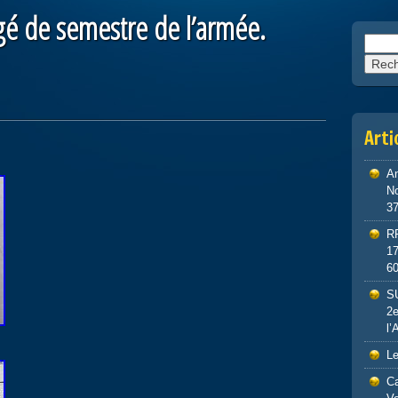
 de semestre de l’armée.
Reche
Arti
An
No
3
R
1
6
S
2e
l’
Le
Ca