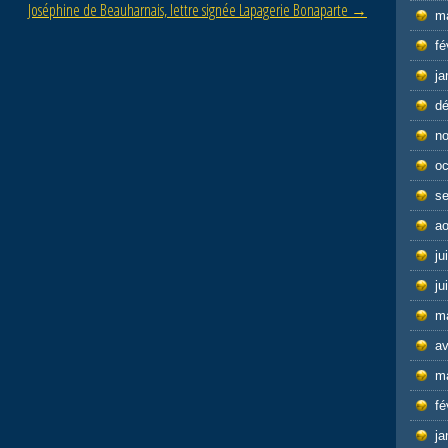
Joséphine de Beauharnais, lettre signée Lapagerie Bonaparte
→
m
fé
ja
d
n
oc
s
ao
ju
ju
m
av
m
fé
ja