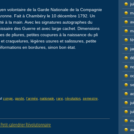
ju
yen volontaire de la Garde Nationale de la Compagnie
m
aronne. Fait à Chambéry le 10 décembre 1792. Un
été à la main. Avec les signatures autographes du
av
ssaire des Guerre et avec large cachet. Dimensions
m
ues de pliures, petites coupures à la naissance du pli
fé
et craquelures, légères usures et salissures, petite
déformations en bordures, sinon bon état.
ja
d
n
oc
s
ao
ed
conge
,
garde
,
l'armée
,
nationale
,
rare
,
révolution
,
semestre
.
ju
ju
m
 Petit-calendrier Révolutionnaire
av