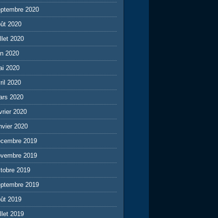
eptembre 2020
ût 2020
illet 2020
in 2020
ai 2020
ril 2020
ars 2020
vrier 2020
nvier 2020
écembre 2019
ovembre 2019
tobre 2019
eptembre 2019
ût 2019
illet 2019