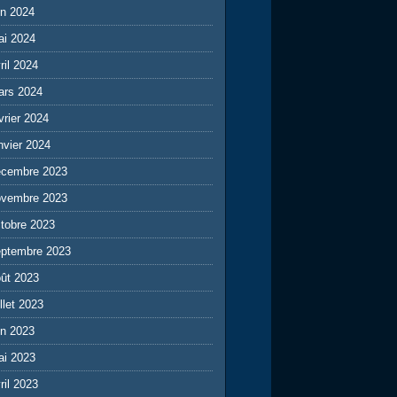
in 2024
ai 2024
ril 2024
ars 2024
vrier 2024
nvier 2024
écembre 2023
ovembre 2023
tobre 2023
eptembre 2023
ût 2023
illet 2023
in 2023
ai 2023
ril 2023