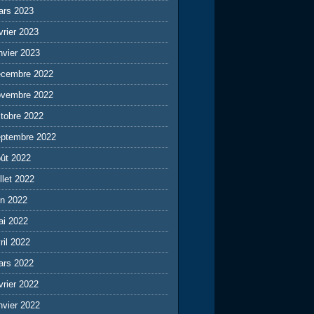
ars 2023
vrier 2023
nvier 2023
écembre 2022
ovembre 2022
tobre 2022
eptembre 2022
ût 2022
illet 2022
in 2022
ai 2022
ril 2022
ars 2022
vrier 2022
nvier 2022