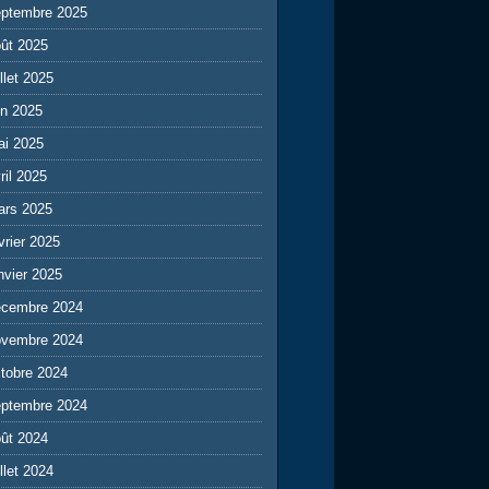
eptembre 2025
ût 2025
illet 2025
in 2025
ai 2025
ril 2025
ars 2025
vrier 2025
nvier 2025
écembre 2024
ovembre 2024
tobre 2024
eptembre 2024
ût 2024
illet 2024