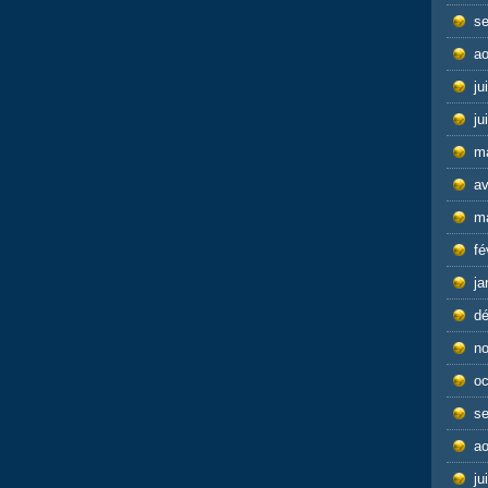
s
ao
ju
ju
m
av
m
fé
ja
d
n
oc
s
ao
ju