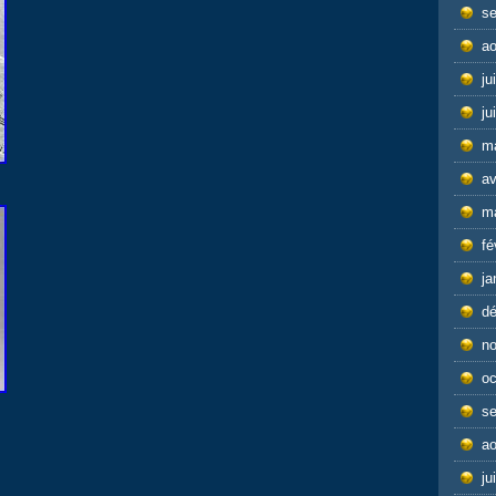
s
ao
ju
ju
m
av
m
fé
ja
d
n
oc
s
ao
ju