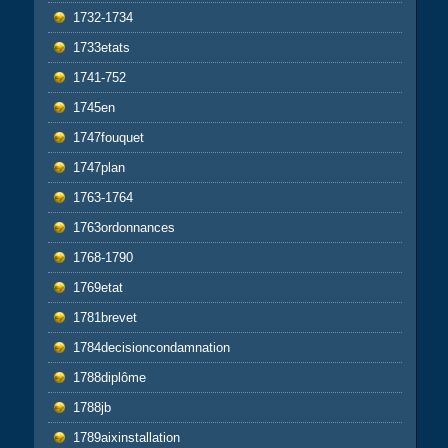
1732-1734
1733etats
1741-752
1745en
1747fouquet
1747plan
1763-1764
1763ordonnances
1768-1790
1769etat
1781brevet
1784decisioncondamnation
1788diplôme
1788jb
1789aixinstallation