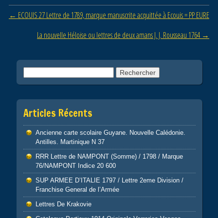
o
Post navigation
←
ECOUIS 27 Lettre de 1789, marque manuscrite acquittée à Ecouis = PP EURE
o
La nouvelle Héloïse ou lettres de deux amans J. J. Rousseau 1764
→
k
Rechercher :
Articles Récents
Ancienne carte scolaire Guyane. Nouvelle Calédonie.
Antilles. Martinique N 37
RRR Lettre de NAMPONT (Somme) / 1798 / Marque
76/NAMPONT Indice 20 600
SUP ARMEE D’ITALIE 1797 / Lettre 2eme Division /
Franchise General de l’Armée
Lettres De Krakovie