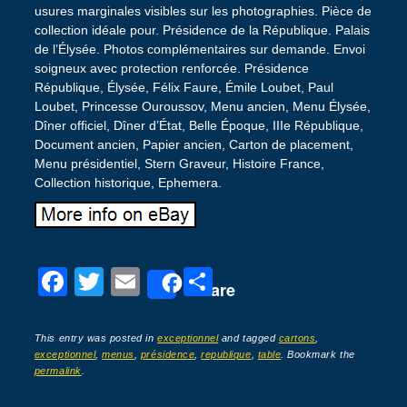
usures marginales visibles sur les photographies. Pièce de
collection idéale pour. Présidence de la République. Palais
de l’Élysée. Photos complémentaires sur demande. Envoi
soigneux avec protection renforcée. Présidence
République, Élysée, Félix Faure, Émile Loubet, Paul
Loubet, Princesse Ouroussov, Menu ancien, Menu Élysée,
Dîner officiel, Dîner d’État, Belle Époque, IIIe République,
Document ancien, Papier ancien, Carton de placement,
Menu présidentiel, Stern Graveur, Histoire France,
Collection historique, Ephemera.
F
T
E
P
Share
a
wi
m
ar
c
tt
ail
ta
This entry was posted in
exceptionnel
and tagged
cartons
,
exceptionnel
,
menus
,
présidence
,
republique
,
table
. Bookmark the
e
er
g
permalink
.
b
er