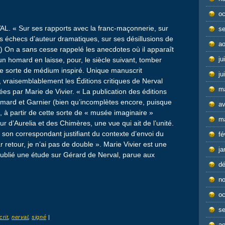
oc
L. « Sur ses rapports avec la franc-maçonnerie, sur
s
ses échecs d’auteur dramatiques, sur ses désillusions de
ao
 (.) On a sans cesse rappelé les anecdotes où il apparaît
ju
homard en laisse, pour, le siècle suivant, tomber
 une sorte de médium inspiré. Unique manuscrit
ju
, vraisemblablement les Éditions critiques de Nerval
m
ées par Marie de Vivier. « La publication des éditions
limard et Garnier (bien qu’incomplètes encore, puisque
av
, à partir de cette sorte de « musée imaginaire »
m
eur d’Aurelia et des Chimères, une vue qui ait de l’unité.
 son correspondant justifiant du contexte d’envoi du
fé
 retour, je n’ai pas de double ». Marie Vivier est une
ja
publié une étude sur Gérard de Nerval, parue aux
d
n
oc
s
rit
,
nerval
,
signé
|
ao