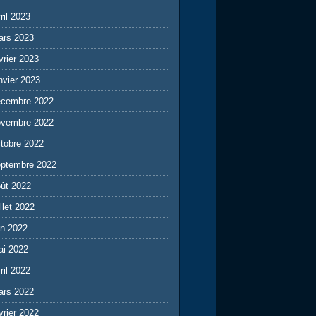
ril 2023
ars 2023
vrier 2023
nvier 2023
écembre 2022
ovembre 2022
tobre 2022
eptembre 2022
ût 2022
illet 2022
in 2022
ai 2022
ril 2022
ars 2022
vrier 2022