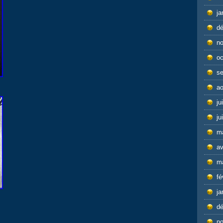
ja
d
n
oc
s
ao
ju
ju
m
av
m
fé
ja
d
n