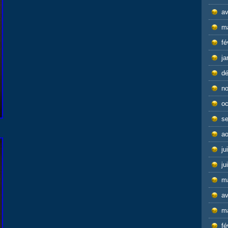
av
m
fé
ja
d
n
oc
s
ao
ju
ju
m
av
m
fé