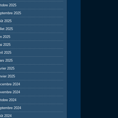
tobre 2025
eptembre 2025
ût 2025
illet 2025
in 2025
ai 2025
ril 2025
ars 2025
vrier 2025
nvier 2025
écembre 2024
ovembre 2024
tobre 2024
eptembre 2024
ût 2024