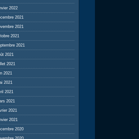
nvier 2022
écembre 2021
ovembre 2021
tobre 2021
eptembre 2021
ût 2021
illet 2021
in 2021
ai 2021
ril 2021
ars 2021
vrier 2021
nvier 2021
écembre 2020
ovembre 2020