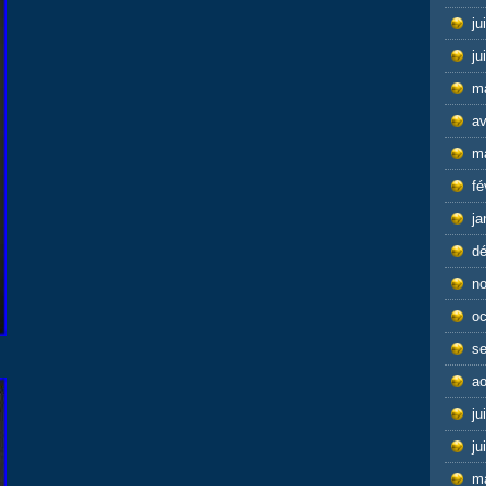
ju
ju
m
av
m
fé
ja
d
n
oc
s
ao
ju
ju
m