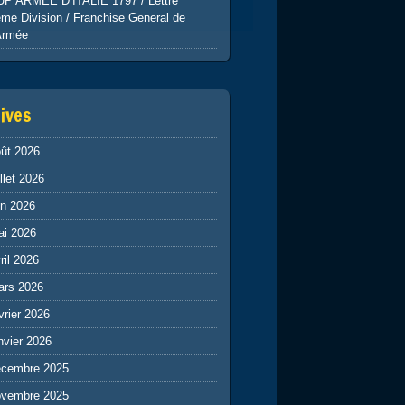
UP ARMEE D’ITALIE 1797 / Lettre
me Division / Franchise General de
Armée
ives
ût 2026
illet 2026
in 2026
ai 2026
ril 2026
ars 2026
vrier 2026
nvier 2026
écembre 2025
ovembre 2025