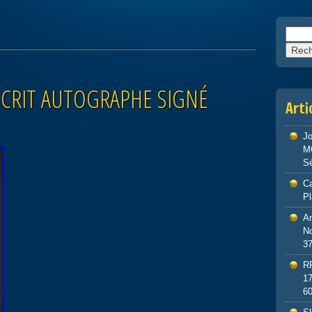
Reche
CRIT AUTOGRAPHE SIGNÉ
Arti
J
M
S
Ca
P
An
No
3
R
1
6