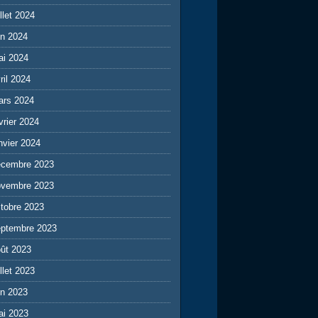
illet 2024
in 2024
ai 2024
ril 2024
ars 2024
vrier 2024
nvier 2024
écembre 2023
ovembre 2023
tobre 2023
eptembre 2023
ût 2023
illet 2023
in 2023
ai 2023