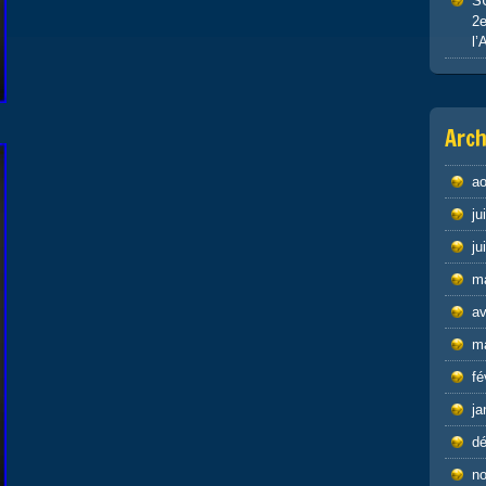
S
2e
l’
Arch
ao
ju
ju
m
av
m
fé
ja
d
n