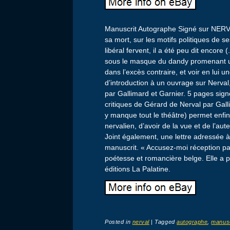
Manuscrit Autographe Signé sur NERVA
sa mort, sur les motifs politiques de 
libéral fervent, il a été peu dit encore
sous le masque du dandy promenant un 
dans l’excès contraire, et voir en lui
d’introduction à un ouvrage sur Nerval
par Gallimard et Garnier. 5 pages sign
critiques de Gérard de Nerval par Gal
y manque tout le théâtre) permet enfin
nervalien, d’avoir de la vue et de l’aut
Joint également, une lettre adressée à
manuscrit. « Accusez-moi réception par
poétesse et romancière belge. Elle a 
éditions La Palatine.
Posted in
nerval
|
Tagged
autographe
,
manusc