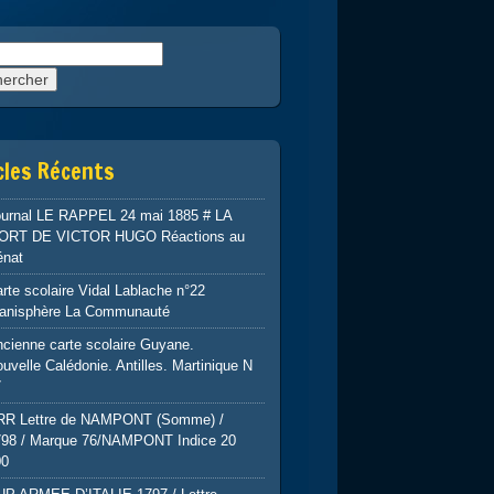
rcher :
cles Récents
ournal LE RAPPEL 24 mai 1885 # LA
ORT DE VICTOR HUGO Réactions au
énat
rte scolaire Vidal Lablache n°22
lanisphère La Communauté
cienne carte scolaire Guyane.
uvelle Calédonie. Antilles. Martinique N
7
RR Lettre de NAMPONT (Somme) /
798 / Marque 76/NAMPONT Indice 20
00