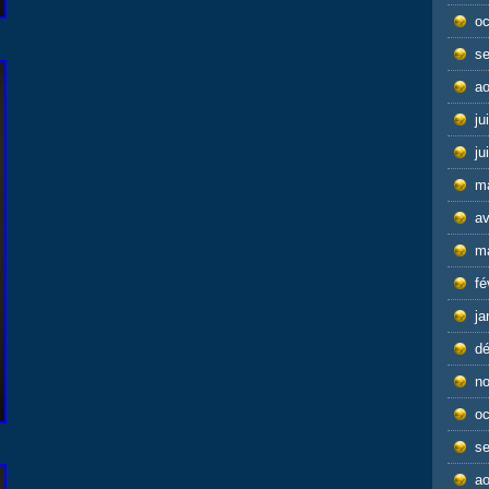
oc
s
ao
ju
ju
m
av
m
fé
ja
d
n
oc
s
ao