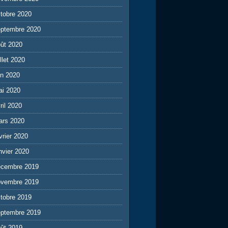
tobre 2020
eptembre 2020
ût 2020
illet 2020
in 2020
ai 2020
ril 2020
ars 2020
vrier 2020
nvier 2020
écembre 2019
ovembre 2019
tobre 2019
eptembre 2019
ût 2019