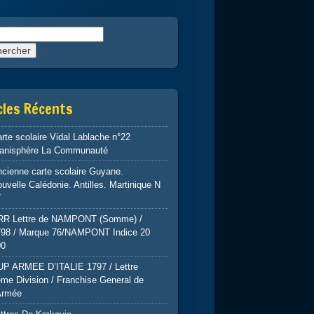
rcher :
cles Récents
rte scolaire Vidal Lablache n°22
lanisphère La Communauté
cienne carte scolaire Guyane.
uvelle Calédonie. Antilles. Martinique N
7
RR Lettre de NAMPONT (Somme) /
798 / Marque 76/NAMPONT Indice 20
00
UP ARMEE D’ITALIE 1797 / Lettre
me Division / Franchise General de
Armée