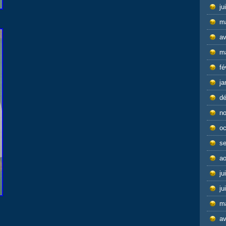
ju
m
av
m
fé
ja
d
n
oc
s
ao
ju
ju
m
av