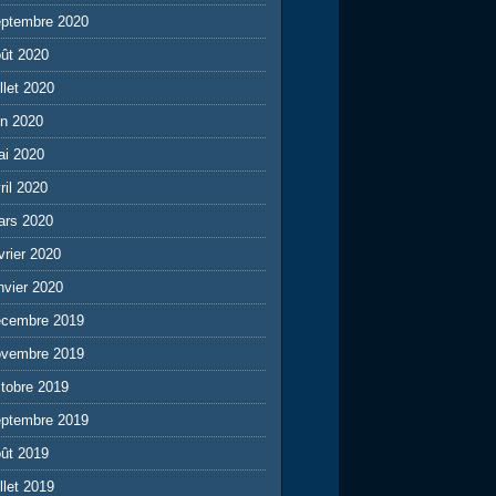
eptembre 2020
ût 2020
illet 2020
in 2020
ai 2020
ril 2020
ars 2020
vrier 2020
nvier 2020
écembre 2019
ovembre 2019
tobre 2019
eptembre 2019
ût 2019
illet 2019