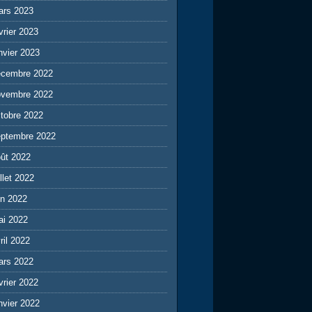
ars 2023
vrier 2023
nvier 2023
écembre 2022
ovembre 2022
tobre 2022
eptembre 2022
ût 2022
illet 2022
in 2022
ai 2022
ril 2022
ars 2022
vrier 2022
nvier 2022