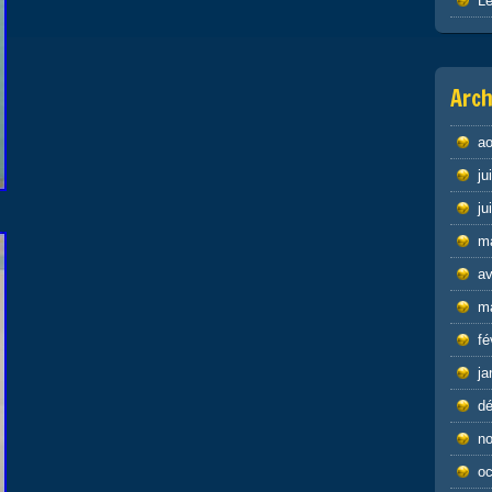
Le
Arch
ao
ju
ju
m
av
m
fé
ja
d
n
oc