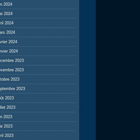
in 2024
ai 2024
ril 2024
ars 2024
vrier 2024
nvier 2024
écembre 2023
ovembre 2023
tobre 2023
eptembre 2023
ût 2023
illet 2023
in 2023
ai 2023
ril 2023