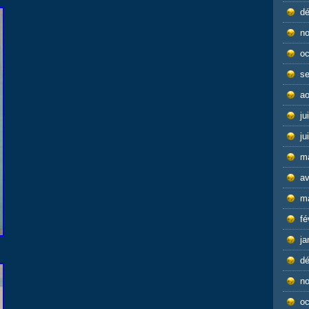
d
n
oc
s
ao
ju
ju
m
av
m
fé
ja
d
n
oc