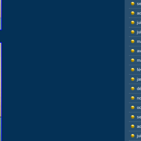
s
ao
ju
ju
m
av
m
fé
ja
d
n
oc
s
ao
ju