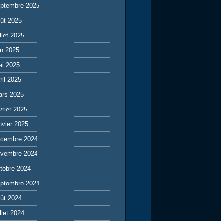
eptembre 2025
ût 2025
illet 2025
in 2025
ai 2025
ril 2025
ars 2025
vrier 2025
nvier 2025
écembre 2024
ovembre 2024
tobre 2024
eptembre 2024
ût 2024
illet 2024