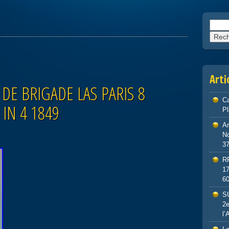
Reche
Arti
 DE BRIGADE LAS PARIS 8
Ca
 IN 4 1849
P
An
No
3
R
1
6
S
2e
l’