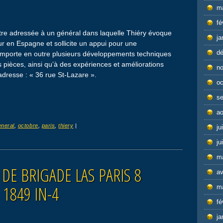
m
fé
ttre adressée à un général dans laquelle Thiéry évoque
ja
ur en Espagne et sollicite un appui pour une
d
 comporte en outre plusieurs développements techniques
s pièces, ainsi qu’à des expériences et améliorations
n
 adresse : « 36 rue St-Lazare ».
oc
s
ao
eneral
,
octobre
,
paris
,
thiery
|
ju
ju
m
 DE BRIGADE LAS PARIS 8
av
 1849 IN-4
m
fé
ja