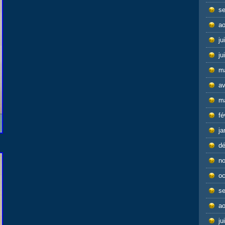
s
ao
ju
ju
m
av
m
fé
ja
d
n
oc
s
ao
ju