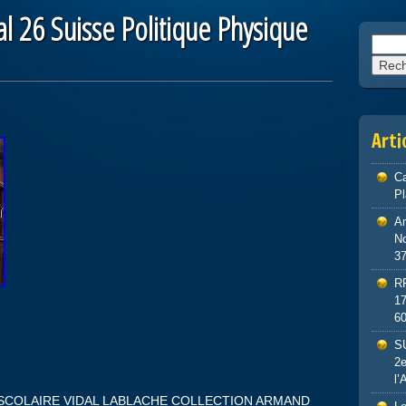
al 26 Suisse Politique Physique
Reche
Arti
Ca
P
An
No
3
R
1
6
S
2e
l’
SCOLAIRE VIDAL LABLACHE COLLECTION ARMAND