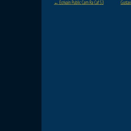
Post navigation
←
Ecrivain Public Cam Ra Caf S3
Gustav
o
o
k