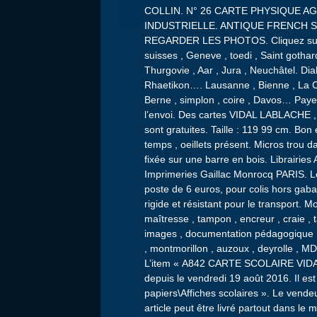
COLLIN. N° 26 CARTE PHYSIQUE AGR
INDUSTRIELLE. ANTIQUE FRENCH 
REGARDER LES PHOTOS. Cliquez sur les
suisses , Geneve , toedi , Saint gotha
Thurgovie , Aar , Jura , Neuchâtel. Dia
Rhaetikon…. Lausanne , Bienne , La Ch
Berne , simplon , coire , Davos… Payez
l’envoi. Des cartes VIDAL LABLACHE ,
sont gratuites. Taille : 119 99 cm. Bon
temps , oeillets présent. Micros trou da
fixée sur une barre en bois. Librairi
Imprimeries Gaillac Monrocq PARIS. Le
poste de 6 euros, pour colis hors gabar
rigide et résistant pour le transport. Mo
maîtresse , tampon , encreur , craie , t
images , documentation pédagogique , d
, montmorillon , auzoux , deyrolle , 
L’item « A842 CARTE SCOLAIRE VID
depuis le vendredi 19 août 2016. Il est
papiers\Affiches scolaires ». Le vende
article peut être livré partout dans le 