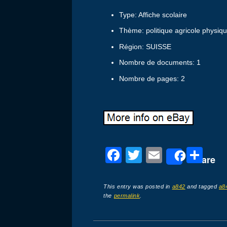
Type: Affiche scolaire
Thème: politique agricole physiq
Région: SUISSE
Nombre de documents: 1
Nombre de pages: 2
F
T
E
P
Share
a
wi
m
ar
c
tt
ail
ta
This entry was posted in
a842
and tagged
a8
the
permalink
.
e
er
g
b
er