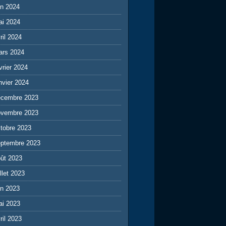
in 2024
ai 2024
ril 2024
ars 2024
vrier 2024
nvier 2024
écembre 2023
ovembre 2023
tobre 2023
eptembre 2023
ût 2023
illet 2023
in 2023
ai 2023
ril 2023