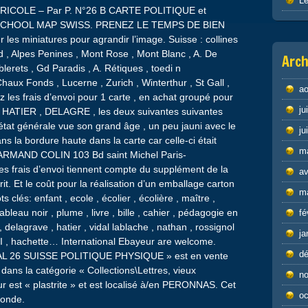
Le
ICOLE – Par P. N°26 B CARTE POLITIQUE et
SCHOOL MAP SWISS. PRENEZ LE TEMPS DE BIEN
 miniatures pour agrandir l’image. Suisse : collines
rd , Alpes Penines , Mont Rose , Mont Blanc , A. De
Arch
blerets , Gd Paradis , A. Rétiques , toedi n
aux Fonds , Lucerne , Zurich , Winterthur , St Gall ,
ao
 les frais d’envoi pour 1 carte , en achat groupé pour
ju
 HATIER , DELAGRE , les deux suivantes suivantes
 état générale vue son grand âge , un peu jauni avec le
ju
ns la bordure haute dans la carte car celle-ci était
m
es ARMAND COLIN 103 Bd saint Michel Paris-
s frais d’envoi tiennent compte du supplément de la
av
it. Et le coût pour la réalisation d’un emballage carton
m
ts clés: enfant , ecole , écolier , écolière , maître ,
ableau noir , plume , livre , bille , cahier , pédagogie en
fé
elagrave , hatier , vidal lablache , nathan , rossignol
ja
MDI , hachette… International Ebayeur are welcome.
d
AL 26 SUISSE POLITIQUE PHYSIQUE » est en vente
 dans la catégorie « Collections\Lettres, vieux
n
ur est « plastrite » et est localisé à/en PERONNAS. Cet
oc
monde.