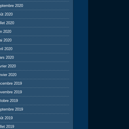
eptembre 2020
ût 2020
illet 2020
in 2020
ai 2020
ril 2020
ars 2020
vrier 2020
nvier 2020
écembre 2019
ovembre 2019
tobre 2019
eptembre 2019
ût 2019
illet 2019