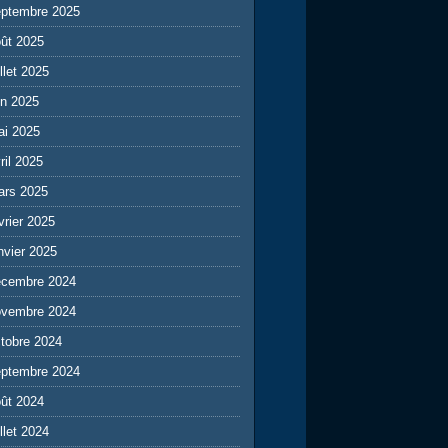
eptembre 2025
ût 2025
illet 2025
in 2025
ai 2025
ril 2025
ars 2025
vrier 2025
nvier 2025
écembre 2024
ovembre 2024
tobre 2024
eptembre 2024
ût 2024
illet 2024