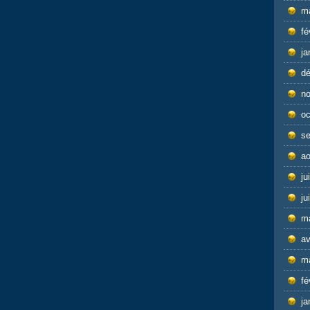
m
fé
ja
d
n
oc
s
ao
ju
ju
m
av
m
fé
ja