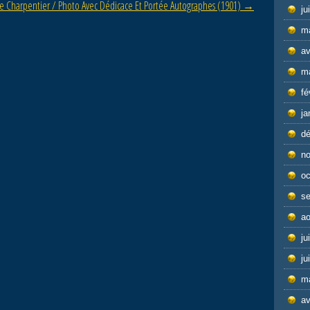
e Charpentier / Photo Avec Dédicace Et Portée Autographes (1901)
→
ju
m
av
m
fé
ja
d
n
oc
s
ao
ju
ju
m
av