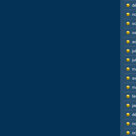
d
n
oc
s
ao
ju
ju
m
av
m
fé
ja
d
n
oc