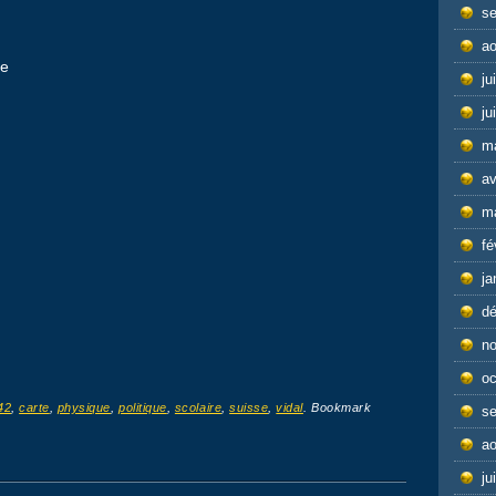
s
ao
ue
ju
ju
m
av
m
fé
ja
d
n
oc
42
,
carte
,
physique
,
politique
,
scolaire
,
suisse
,
vidal
. Bookmark
s
ao
ju