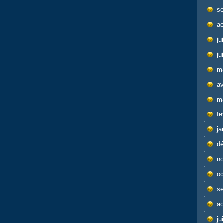
s
ao
ju
ju
m
av
m
fé
ja
d
n
oc
s
ao
ju