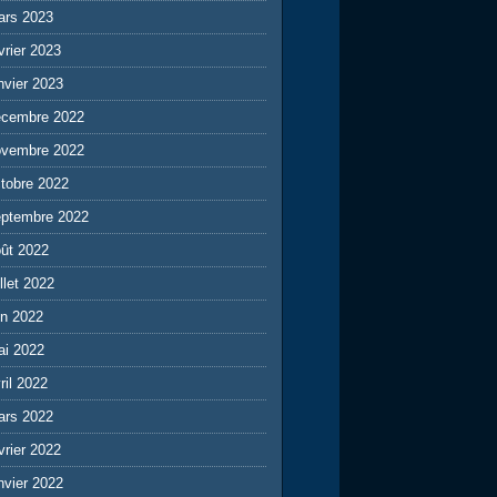
ars 2023
vrier 2023
nvier 2023
écembre 2022
ovembre 2022
tobre 2022
eptembre 2022
ût 2022
illet 2022
in 2022
ai 2022
ril 2022
ars 2022
vrier 2022
nvier 2022