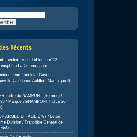
rcher :
cles Récents
rte scolaire Vidal Lablache n°22
lanisphère La Communauté
cienne carte scolaire Guyane.
uvelle Calédonie. Antilles. Martinique N
7
RR Lettre de NAMPONT (Somme) /
798 / Marque 76/NAMPONT Indice 20
00
UP ARMEE D’ITALIE 1797 / Lettre
me Division / Franchise General de
Armée