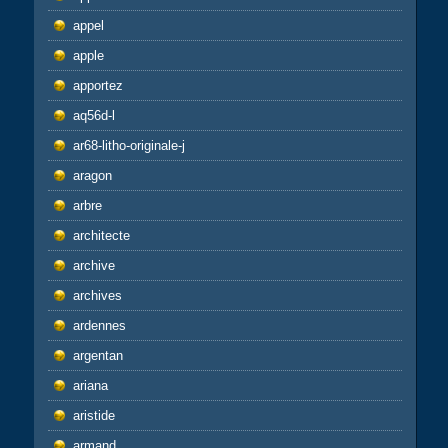
appel
apple
apportez
aq56d-l
ar68-litho-originale-j
aragon
arbre
architecte
archive
archives
ardennes
argentan
ariana
aristide
armand