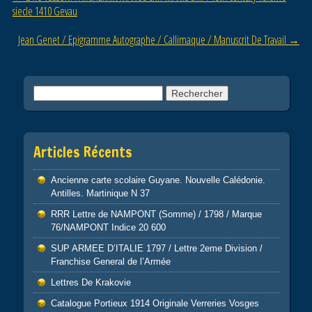
o
siecle 1410 Gevau
k
Jean Genet / Epigramme Autographe / Callimaque / Manuscrit De Travail
→
Rechercher :
Articles Récents
Ancienne carte scolaire Guyane. Nouvelle Calédonie.
Antilles. Martinique N 37
RRR Lettre de NAMPONT (Somme) / 1798 / Marque
76/NAMPONT Indice 20 600
SUP ARMEE D’ITALIE 1797 / Lettre 2eme Division /
Franchise General de l’Armée
Lettres De Krakovie
Catalogue Portieux 1914 Originale Verreries Vosges