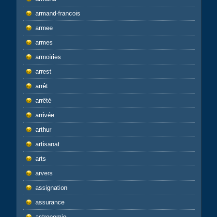
armand-francois
armee
armes
armoiries
arrest
arrêt
arrêté
arrivée
arthur
artisanat
arts
arvers
assignation
assurance
astronomie