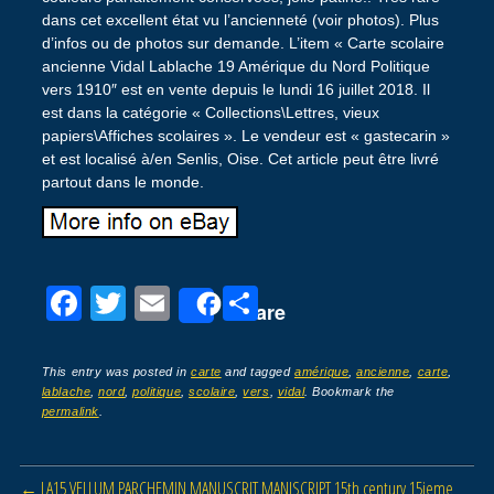
dans cet excellent état vu l’ancienneté (voir photos). Plus
d’infos ou de photos sur demande. L’item « Carte scolaire
ancienne Vidal Lablache 19 Amérique du Nord Politique
vers 1910″ est en vente depuis le lundi 16 juillet 2018. Il
est dans la catégorie « Collections\Lettres, vieux
papiers\Affiches scolaires ». Le vendeur est « gastecarin »
et est localisé à/en Senlis, Oise. Cet article peut être livré
partout dans le monde.
F
T
E
P
Share
a
wi
m
ar
c
tt
ail
ta
This entry was posted in
carte
and tagged
amérique
,
ancienne
,
carte
,
lablache
,
nord
,
politique
,
scolaire
,
vers
,
vidal
. Bookmark the
e
er
g
permalink
.
b
er
o
Post navigation
←
LA15 VELLUM PARCHEMIN MANUSCRIT MANISCRIPT 15th century 15ieme