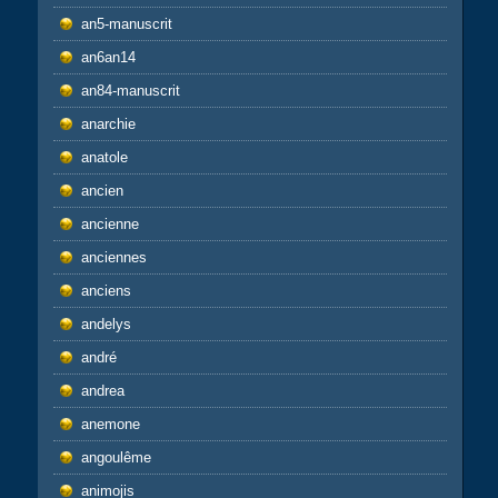
an5-manuscrit
an6an14
an84-manuscrit
anarchie
anatole
ancien
ancienne
anciennes
anciens
andelys
andré
andrea
anemone
angoulême
animojis