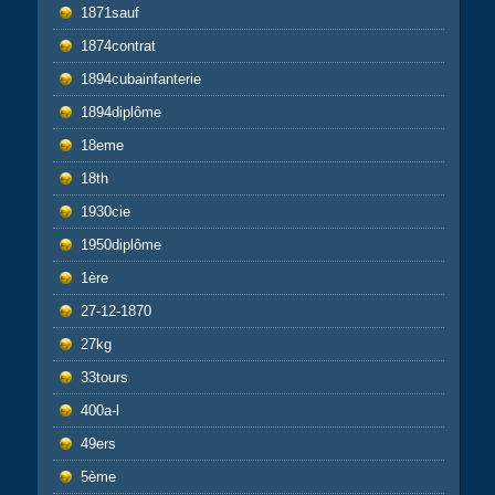
1871sauf
1874contrat
1894cubainfanterie
1894diplôme
18eme
18th
1930cie
1950diplôme
1ère
27-12-1870
27kg
33tours
400a-l
49ers
5ème