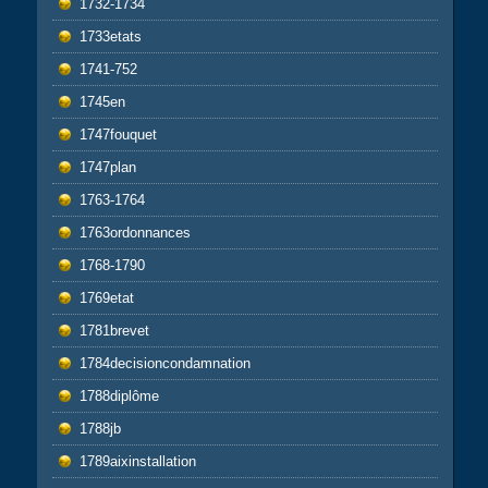
1732-1734
1733etats
1741-752
1745en
1747fouquet
1747plan
1763-1764
1763ordonnances
1768-1790
1769etat
1781brevet
1784decisioncondamnation
1788diplôme
1788jb
1789aixinstallation