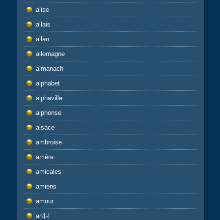
alise
allais
allan
allemagne
almanach
alphabet
alphaville
alphonse
alsace
ambroise
amère
amicales
amiens
amour
an1-l