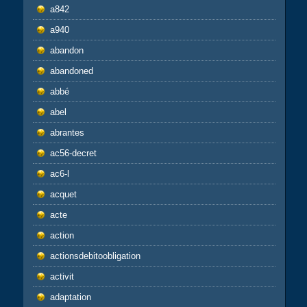
a842
a940
abandon
abandoned
abbé
abel
abrantes
ac56-decret
ac6-l
acquet
acte
action
actionsdebitoobligation
activit
adaptation