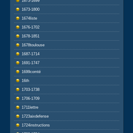
1673-1699
1673-1800
1674liste
1676-1702
1678-1851
1678toulouse
1687-1714
1691-1747
1699comté
16th
1703-1738
1706-1709
1711lettre
1723aixdefense
1724instructions