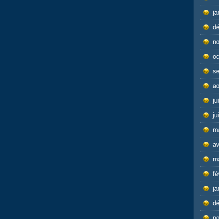
ja
d
n
oc
s
ao
ju
ju
m
av
m
fé
ja
d
n