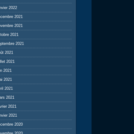
nvier 2022
écembre 2021
ovembre 2021
tobre 2021
eptembre 2021
ût 2021
illet 2021
in 2021
ai 2021
ril 2021
ars 2021
vrier 2021
nvier 2021
écembre 2020
ovembre 2020