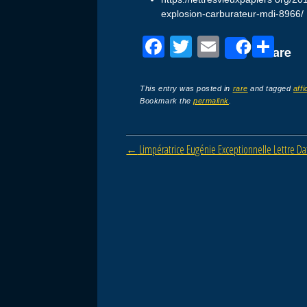
explosion-carburateur-mdi-8966/
F
T
E
P
Share
a
wi
m
ar
c
tt
ail
ta
This entry was posted in
rare
and tagged
aff
Bookmark the
permalink
.
e
er
g
b
er
Post navigation
←
Limpératrice Eugénie Exceptionnelle Lettre D
o
o
k