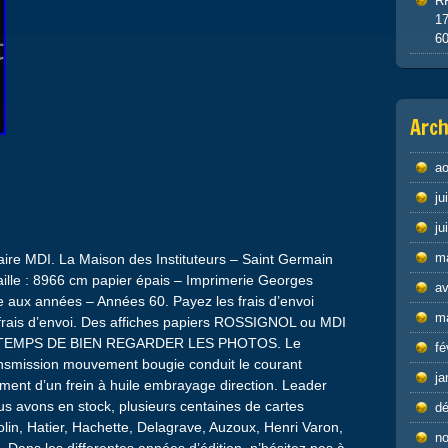
R
1
6
Arch
ao
ju
ju
m
aire MDI. La Maison des Instituteurs – Saint Germain
aille : 8966 cm papier épais – Imprimerie Georges
av
ue aux années – Années 60. Payez les frais d’envoi
m
 frais d’envoi. Des affiches papiers ROSSIGNOL ou MDI
 LE TEMPS DE BIEN REGARDER LES PHOTOS. Le
fé
ansmission mouvement bougie conduit le courant
ja
ement d’un frein à huile embrayage direction. Leader
us avons en stock, plusieurs centaines de cartes
d
lin, Hatier, Hachette, Delagrave, Auzoux, Henri Varon,
n