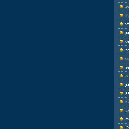
av
m
fé
ja
d
n
oc
s
ao
ju
ju
m
av
m
fé