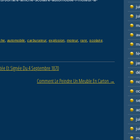
ju
ju
m
av
iche
,
automobile
,
carburateur
,
explosion
,
moteur
,
rare
,
scolaire
.
m
fé
ja
atée Et Signée Du 4 Septembre 1870
d
Comment Le Peindre Un Meuble En Carton
→
n
oc
s
ao
ju
ju
m