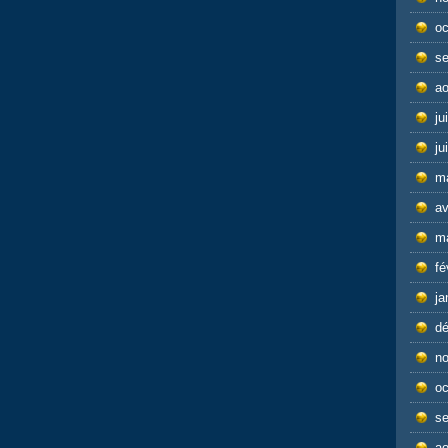
oc
s
ao
ju
ju
m
av
m
fé
ja
d
n
oc
s
ao