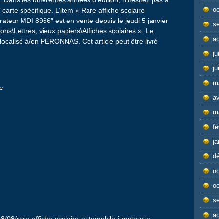
Dans les differentes années d’édition, n’hésitez pas à
oc
carte spécifique. L’item « Rare affiche scolaire
ateur MDI 8966″ est en vente depuis le jeudi 5 janvier
s
ions\Lettres, vieux papiers\Affiches scolaires ». Le
ao
 localisé à/en PERONNAS. Cet article peut être livré
ju
ju
m
ge
av
m
fé
ja
d
n
oc
s
ao
18/08/rare-affiche-scolaire-automobile-i-moteur-a-