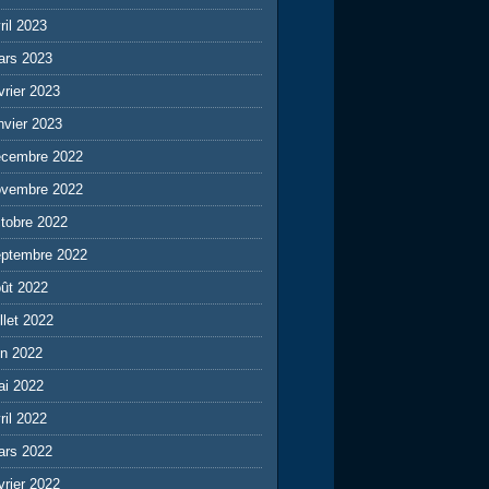
ril 2023
ars 2023
vrier 2023
nvier 2023
écembre 2022
ovembre 2022
tobre 2022
eptembre 2022
ût 2022
illet 2022
in 2022
ai 2022
ril 2022
ars 2022
vrier 2022