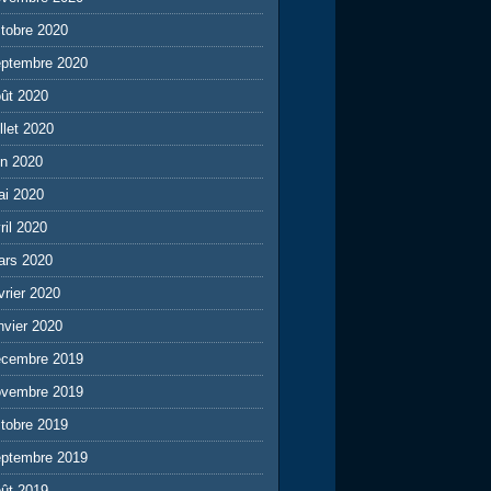
tobre 2020
eptembre 2020
ût 2020
illet 2020
in 2020
ai 2020
ril 2020
ars 2020
vrier 2020
nvier 2020
écembre 2019
ovembre 2019
tobre 2019
eptembre 2019
ût 2019