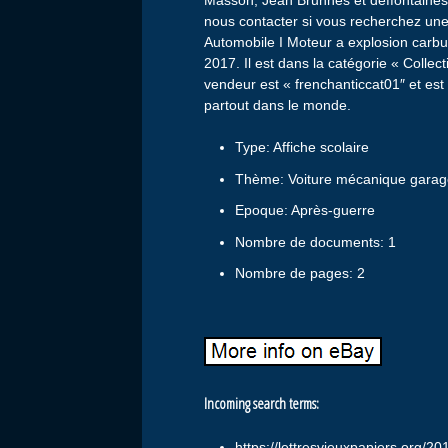
Masson, Jean Brunhes et deffontaines. 
nous contacter si vous recherchez une 
Automobile I Moteur a explosion carbur
2017. Il est dans la catégorie « Collect
vendeur est « frenchanticcat01″ et est
partout dans le monde.
Type: Affiche scolaire
Thème: Voiture mécanique gara
Epoque: Après-guerre
Nombre de documents: 1
Nombre de pages: 2
Incoming search terms:
https://lettresvieuxpapiers org/20