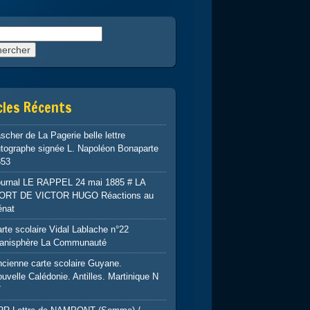
rcher :
cles Récents
scher de La Pagerie belle lettre
tographe signée L. Napoléon Bonaparte
853
ournal LE RAPPEL 24 mai 1885 # LA
ORT DE VICTOR HUGO Réactions au
énat
rte scolaire Vidal Lablache n°22
lanisphère La Communauté
cienne carte scolaire Guyane.
uvelle Calédonie. Antilles. Martinique N
7