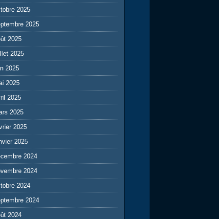
tobre 2025
eptembre 2025
ût 2025
illet 2025
in 2025
ai 2025
ril 2025
ars 2025
vrier 2025
nvier 2025
écembre 2024
ovembre 2024
tobre 2024
eptembre 2024
ût 2024