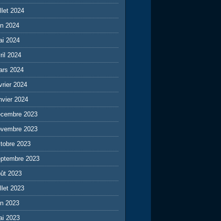
illet 2024
in 2024
ai 2024
ril 2024
ars 2024
vrier 2024
nvier 2024
écembre 2023
ovembre 2023
tobre 2023
eptembre 2023
ût 2023
illet 2023
in 2023
ai 2023