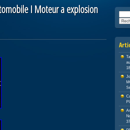
utomobile I Moteur a explosion
Reche
Arti
Ta
au
1
J
M
S
Ca
P
An
No
3