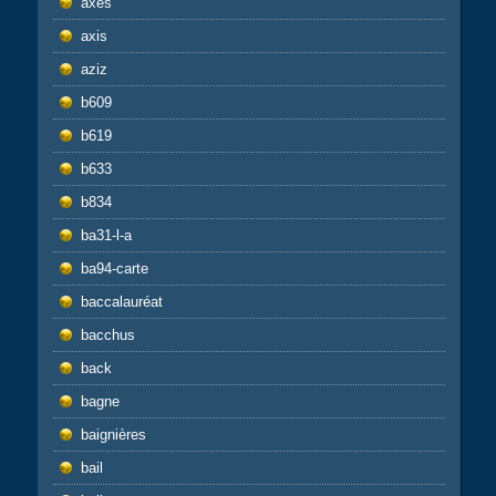
axes
axis
aziz
b609
b619
b633
b834
ba31-l-a
ba94-carte
baccalauréat
bacchus
back
bagne
baignières
bail