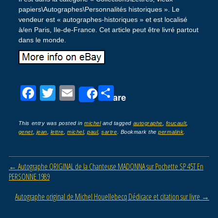
papiers\Autographes\Personnalités historiques ». Le
vendeur est « autographes-historiques » et est localisé
à/en Paris, Ile-de-France. Cet article peut être livré partout
dans le monde.
F
T
E
P
Share
a
wi
m
ar
c
tt
ail
ta
This entry was posted in
michel
and tagged
autographe
,
foucault
,
genet
,
jean
,
lettre
,
michel
,
paul
,
sartre
. Bookmark the
permalink
.
e
er
g
b
er
Post navigation
←
Autographe ORIGINAL de la Chanteuse MADONNA sur Pochette SP 45T En
o
PERSONNE 1989
o
Autographe original de Michel Houellebecq Dédicace et citation sur livre
→
k