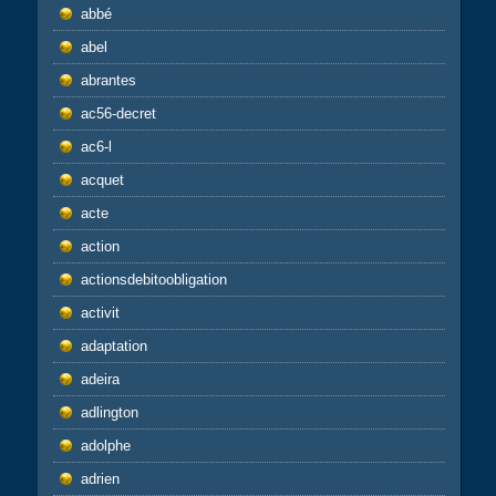
abbé
abel
abrantes
ac56-decret
ac6-l
acquet
acte
action
actionsdebitoobligation
activit
adaptation
adeira
adlington
adolphe
adrien