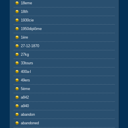
18eme
18th
1930cie
1950diplôme
1ère
27-12-1870
27kg
33tours
400a-l
49ers
5ème
a842
a940
abandon
abandoned