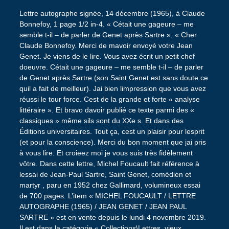
Lettre autographe signée, 14 décembre (1965), à Claude
Bonnefoy, 1 page 1/2 in-4. « Cétait une gageure – me
semble t-il – de parler de Genet après Sartre ». « Cher
Claude Bonnefoy. Merci de mavoir envoyé votre Jean
Genet. Je viens de le lire. Vous avez écrit un petit chef
doeuvre. Cétait une gageure – me semble t-il – de parler
de Genet après Sartre (son Saint Genet est sans doute ce
quil a fait de meilleur). Jai bien limpression que vous avez
réussi le tour force. Cest de la grande et forte « analyse
littéraire ». Et bravo davoir publié ce texte parmi des «
classiques » même sils sont du XXe s. Et dans des
Éditions universitaires. Tout ça, cest un plaisir pour lesprit
(et pour la conscience). Merci du bon moment que jai pris
à vous lire. Et croieez moi je vous suis très fidèlement
vôtre. Dans cette lettre, Michel Foucault fait référence à
lessai de Jean-Paul Sartre, Saint Genet, comédien et
martyr , paru en 1952 chez Gallimard, volumineux essai
de 700 pages. L’item « MICHEL FOUCAULT / LETTRE
AUTOGRAPHE (1965) / JEAN GENET / JEAN PAUL
SARTRE » est en vente depuis le lundi 4 novembre 2019.
Il est dans la catégorie « Collections\Lettres, vieux