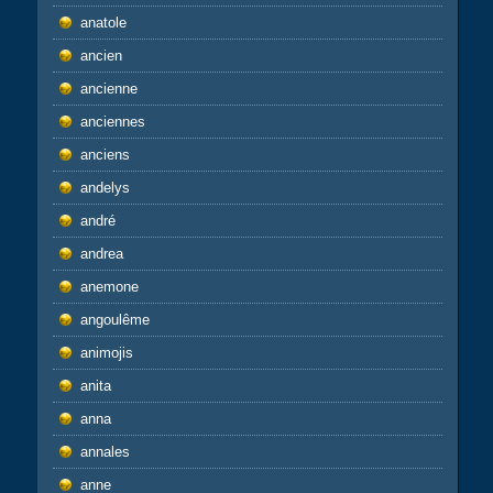
anatole
ancien
ancienne
anciennes
anciens
andelys
andré
andrea
anemone
angoulême
animojis
anita
anna
annales
anne