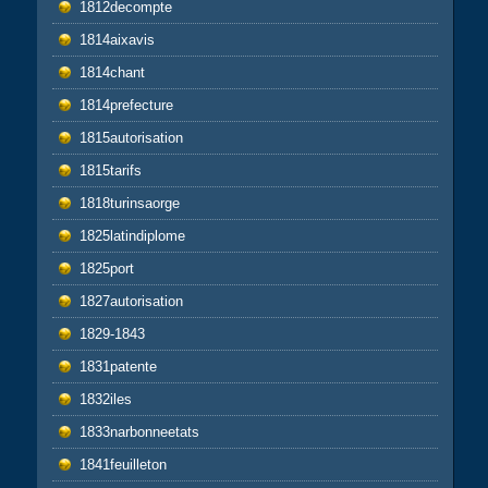
1812decompte
1814aixavis
1814chant
1814prefecture
1815autorisation
1815tarifs
1818turinsaorge
1825latindiplome
1825port
1827autorisation
1829-1843
1831patente
1832iles
1833narbonneetats
1841feuilleton