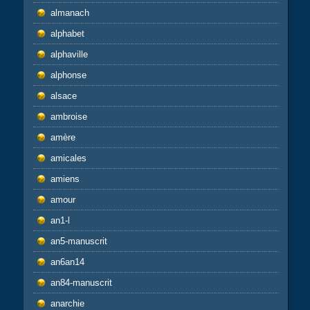
almanach
alphabet
alphaville
alphonse
alsace
ambroise
amère
amicales
amiens
amour
an1-l
an5-manuscrit
an6an14
an84-manuscrit
anarchie