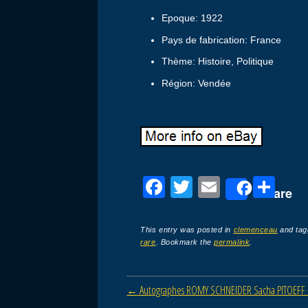
Epoque: 1922
Pays de fabrication: France
Thème: Histoire, Politique
Région: Vendée
F
T
E
P
Share
a
wi
m
ar
c
tt
ail
ta
This entry was posted in
clemenceau
and ta
rare
. Bookmark the
permalink
.
e
er
g
b
er
Post navigation
←
Autographes ROMY SCHNEIDER Sacha PITOEFF 
o