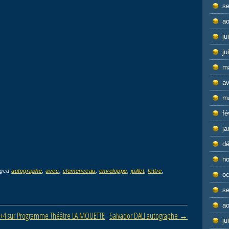
s
ao
ju
ju
m
av
m
fé
ja
d
n
gged
autographe
,
avec
,
clemenceau
,
enveloppe
,
juillet
,
lettre
,
oc
s
ao
+4 sur Programme Théâtre LA MOUETTE
Salvador DALI autographe
→
ju