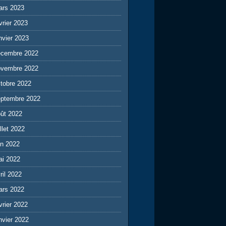
ars 2023
vrier 2023
nvier 2023
écembre 2022
ovembre 2022
tobre 2022
eptembre 2022
ût 2022
illet 2022
in 2022
ai 2022
ril 2022
ars 2022
vrier 2022
nvier 2022