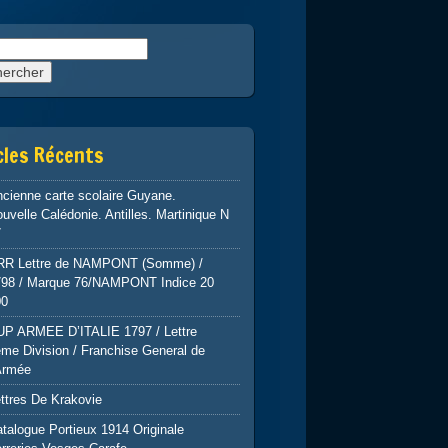
rcher :
cles Récents
cienne carte scolaire Guyane.
uvelle Calédonie. Antilles. Martinique N
7
RR Lettre de NAMPONT (Somme) /
798 / Marque 76/NAMPONT Indice 20
00
UP ARMEE D’ITALIE 1797 / Lettre
me Division / Franchise General de
Armée
ttres De Krakovie
talogue Portieux 1914 Originale