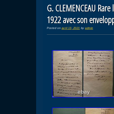
G. CLEMENCEAU Rare let
1922 avec son envelop
Posted on
avril 13, 2021
by
admin