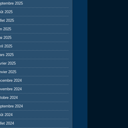
eptembre 2025
ût 2025
illet 2025
in 2025
ai 2025
ril 2025
ars 2025
vrier 2025
nvier 2025
écembre 2024
ovembre 2024
tobre 2024
eptembre 2024
ût 2024
illet 2024