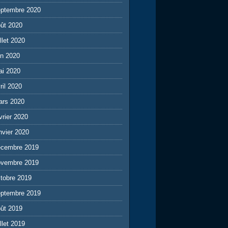
eptembre 2020
ût 2020
illet 2020
in 2020
ai 2020
ril 2020
ars 2020
vrier 2020
nvier 2020
écembre 2019
ovembre 2019
tobre 2019
eptembre 2019
ût 2019
illet 2019