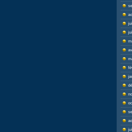
s
ao
ju
ju
m
av
m
fé
ja
d
n
oc
s
ao
ju