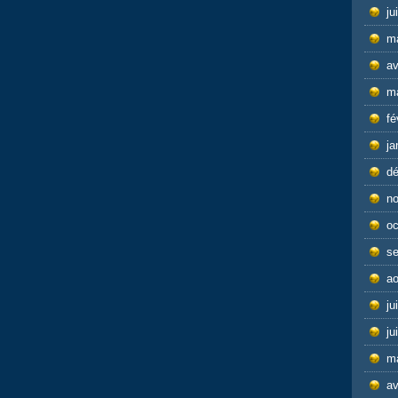
ju
m
av
m
fé
ja
d
n
oc
s
ao
ju
ju
m
av