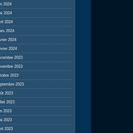
in 2024
ai 2024
ril 2024
ars 2024
vrier 2024
nvier 2024
écembre 2023
ovembre 2023
tobre 2023
eptembre 2023
ût 2023
illet 2023
in 2023
ai 2023
ril 2023