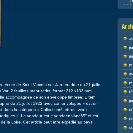
Ve
Arch
ao
ju
ju
m
av
m
crite de Saint Vincent sur Jard en date du 21 juillet
u Var. 2 feuillets manuscrits, format 212 x133 mm
fé
nnelle accompagnée de son enveloppe timbrée. L’item
ja
he du 21 juillet 1922 avec son enveloppe » est en
st dans la catégorie « Collections\Lettres, vieux
d
toriques ». Le vendeur est « vendeenblanc85″ et est
n
de la Loire. Cet article peut être expédié au pays
oc