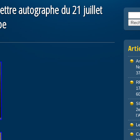
tre autographe du 21 juillet
Reche
pe
Arti
An
No
3
R
1
6
S
2e
l’
Le
Ca