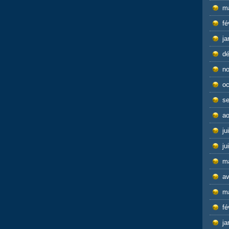
m
fé
ja
d
n
oc
s
ao
ju
ju
m
av
m
fé
ja