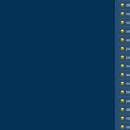
d
n
oc
s
ao
ju
ju
m
av
m
fé
ja
d
n
oc