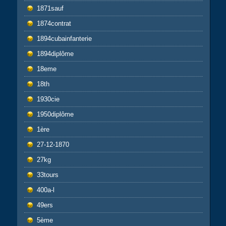
1871sauf
1874contrat
1894cubainfanterie
1894diplôme
18eme
18th
1930cie
1950diplôme
1ère
27-12-1870
27kg
33tours
400a-l
49ers
5ème