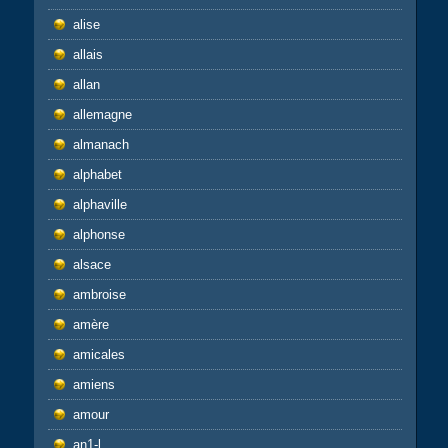
alise
allais
allan
allemagne
almanach
alphabet
alphaville
alphonse
alsace
ambroise
amère
amicales
amiens
amour
an1-l