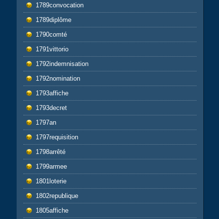
1789convocation
1789diplôme
1790comté
1791vittorio
1792indemnisation
1792nomination
1793affiche
1793decret
1797an
1797requisition
1798arrêté
1799armee
1801loterie
1802republique
1805affiche