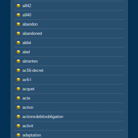
a842
a940
abandon
abandoned
abbé
abel
abrantes
ac56-decret
ac6-l
acquet
acte
action
actionsdebitoobligation
activit
adaptation