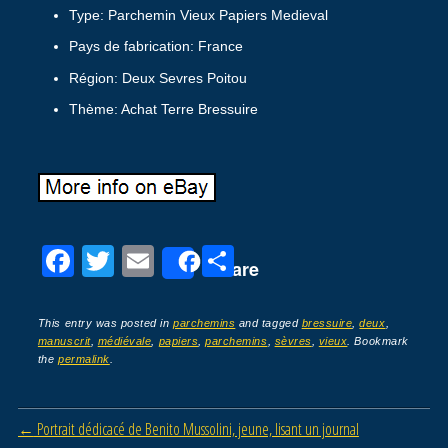
Type: Parchemin Vieux Papiers Medieval
Pays de fabrication: France
Région: Deux Sevres Poitou
Thème: Achat Terre Bressuire
F
T
E
P
Share
a
wi
m
ar
c
tt
ail
ta
This entry was posted in
parchemins
and tagged
bressuire
,
deux
,
manuscrit
,
médiévale
,
papiers
,
parchemins
,
sèvres
,
vieux
. Bookmark
e
er
g
the
permalink
.
b
er
o
Post navigation
←
Portrait dédicacé de Benito Mussolini, jeune, lisant un journal