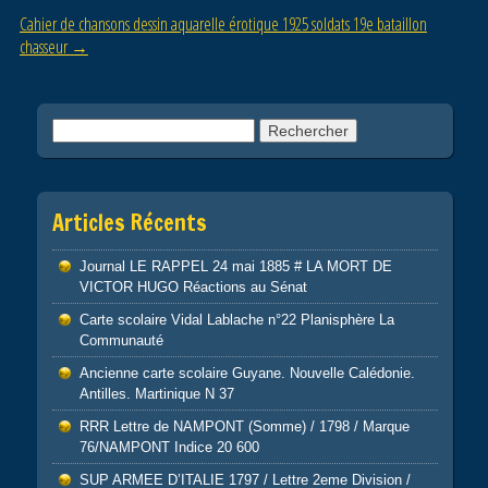
o
Cahier de chansons dessin aquarelle érotique 1925 soldats 19e bataillon
k
chasseur
→
Rechercher :
Articles Récents
Journal LE RAPPEL 24 mai 1885 # LA MORT DE
VICTOR HUGO Réactions au Sénat
Carte scolaire Vidal Lablache n°22 Planisphère La
Communauté
Ancienne carte scolaire Guyane. Nouvelle Calédonie.
Antilles. Martinique N 37
RRR Lettre de NAMPONT (Somme) / 1798 / Marque
76/NAMPONT Indice 20 600
SUP ARMEE D’ITALIE 1797 / Lettre 2eme Division /