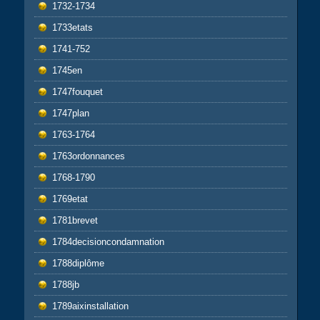
1732-1734
1733etats
1741-752
1745en
1747fouquet
1747plan
1763-1764
1763ordonnances
1768-1790
1769etat
1781brevet
1784decisioncondamnation
1788diplôme
1788jb
1789aixinstallation