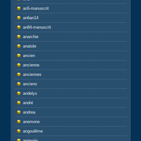
an5-manuscrit
an6an14
an84-manuscrit
anarchie
anatole
ancien
ancienne
anciennes
anciens
andelys
andré
andrea
anemone
angoulême
animojis