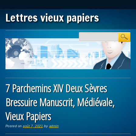
Lettres vieux papiers
Main menu
Skip to content
7 Parchemins XIV Deux Sèvres
Bressuire Manuscrit, Médiévale,
Vieux Papiers
Posted on
août 7, 2021
by
admin