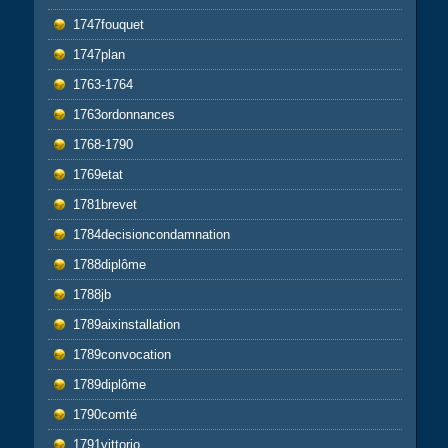
1747fouquet
1747plan
1763-1764
1763ordonnances
1768-1790
1769etat
1781brevet
1784decisioncondamnation
1788diplôme
1788jb
1789aixinstallation
1789convocation
1789diplôme
1790comté
1791vittorio