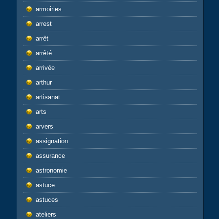
armoiries
arrest
arrêt
arrêté
arrivée
arthur
artisanat
arts
arvers
assignation
assurance
astronomie
astuce
astuces
ateliers