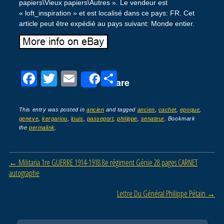
papiers\Vieux papiers\Autres ». Le vendeur est
« loft_inspiration » et est localisé dans ce pays: FR. Cet
article peut être expédié au pays suivant: Monde entier.
F
T
E
P
Share
a
wi
m
ar
c
tt
ail
ta
This entry was posted in
ancien
and tagged
ancien
,
cachet
,
epoque
,
geneve
,
kergariou
,
louis
,
passeport
,
philippe
,
senateur
. Bookmark
e
er
g
the
permalink
.
b
er
o
Post navigation
←
Militaria 1re GUERRE 1914-1918 8e régiment Génie 28 pages CARNET
o
autographe
k
Lettre Du Général Philippe Pétain
→