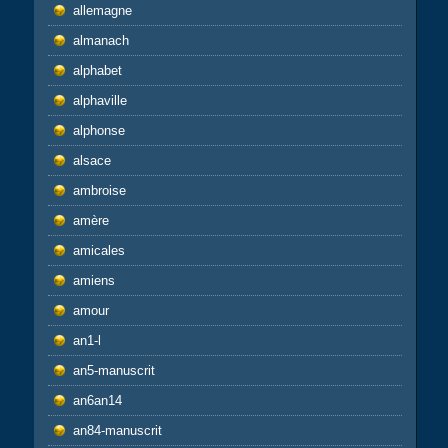
allemagne
almanach
alphabet
alphaville
alphonse
alsace
ambroise
amère
amicales
amiens
amour
an1-l
an5-manuscrit
an6an14
an84-manuscrit