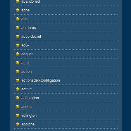
abandoned
abbé
abel
abrantes
ac56-decret
ac6-l
acquet
acte
action
actionsdebitoobligation
activit
adaptation
adeira
adlington
adolphe