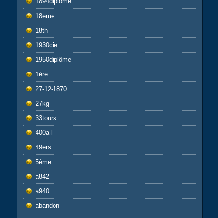
1894diplôme
18eme
18th
1930cie
1950diplôme
1ère
27-12-1870
27kg
33tours
400a-l
49ers
5ème
a842
a940
abandon