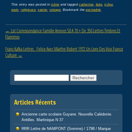
c
tt
ail
ta
This entry was posted in
icône
and tagged
catherine
,
faite
,
icône
,
main
,
religieuse
,
sainte
,
vintage
. Bookmark the
permalink
.
e
er
g
b
er
Post navigation
←
Lot Correspondance Famille Annees 50 A 70 + De 350 Lettres Timbres Et
o
Flammes
o
Franz Kafka Lettres Felice Avec Marthe Robert 1972 Un Livre Des Voix France
k
Culture
→
Rechercher :
Articles Récents
Ancienne carte scolaire Guyane. Nouvelle Calédonie.
Antilles. Martinique N 37
RRR Lettre de NAMPONT (Somme) / 1798 / Marque