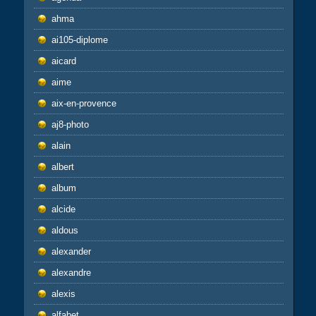
ahma
ai105-diplome
aicard
aime
aix-en-provence
aj8-photo
alain
albert
album
alcide
aldous
alexander
alexandre
alexis
alfabet