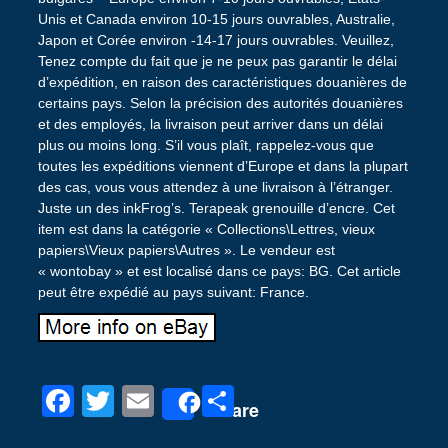
Unis et Canada environ 10-15 jours ouvrables, Australie,
Japon et Corée environ -14-17 jours ouvrables. Veuillez,
Tenez compte du fait que je ne peux pas garantir le délai
d’expédition, en raison des caractéristiques douanières de
certains pays. Selon la précision des autorités douanières
et des employés, la livraison peut arriver dans un délai
plus ou moins long. S’il vous plaît, rappelez-vous que
toutes les expéditions viennent d’Europe et dans la plupart
des cas, vous vous attendez à une livraison à l’étranger.
Juste un des inkFrog’s. Terapeak grenouille d’encre. Cet
item est dans la catégorie « Collections\Lettres, vieux
papiers\Vieux papiers\Autres ». Le vendeur est
« wontobay » et est localisé dans ce pays: BG. Cet article
peut être expédié au pays suivant: France.
F
T
E
P
Share
a
wi
m
ar