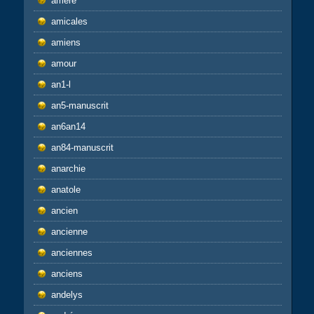
amère
amicales
amiens
amour
an1-l
an5-manuscrit
an6an14
an84-manuscrit
anarchie
anatole
ancien
ancienne
anciennes
anciens
andelys