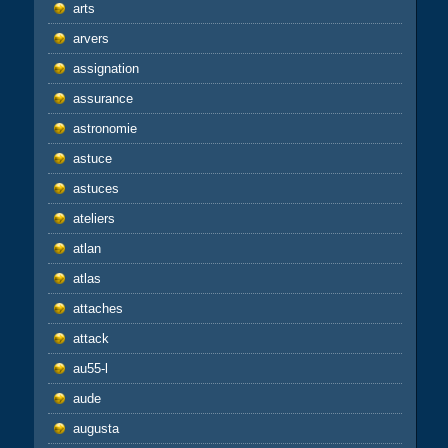
arts
arvers
assignation
assurance
astronomie
astuce
astuces
ateliers
atlan
atlas
attaches
attack
au55-l
aude
augusta