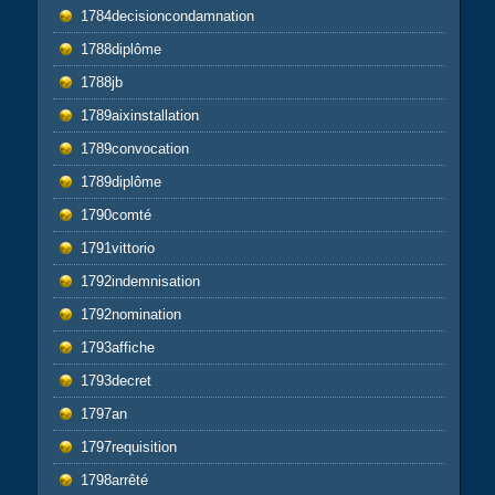
1784decisioncondamnation
1788diplôme
1788jb
1789aixinstallation
1789convocation
1789diplôme
1790comté
1791vittorio
1792indemnisation
1792nomination
1793affiche
1793decret
1797an
1797requisition
1798arrêté