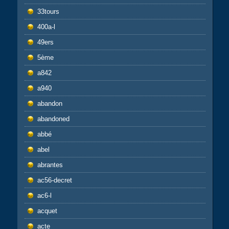
33tours
400a-l
49ers
5ème
a842
a940
abandon
abandoned
abbé
abel
abrantes
ac56-decret
ac6-l
acquet
acte