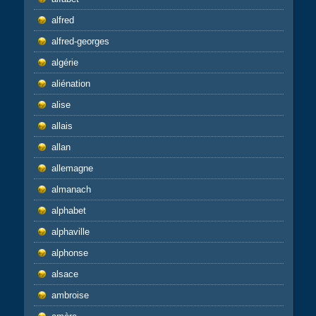
alfred
alfred-georges
algérie
aliénation
alise
allais
allan
allemagne
almanach
alphabet
alphaville
alphonse
alsace
ambroise