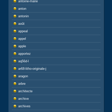
antoine-marie
anton
antonin
août
appeal
appel
apple
apportez
aq56d-l
ar68-litho-originale-j
aragon
arbre
architecte
archive
archives