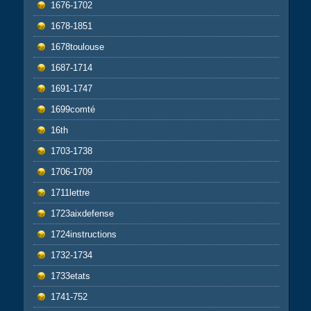
1676-1702
1678-1851
1678toulouse
1687-1714
1691-1747
1699comté
16th
1703-1738
1706-1709
1711lettre
1723aixdefense
1724instructions
1732-1734
1733etats
1741-752