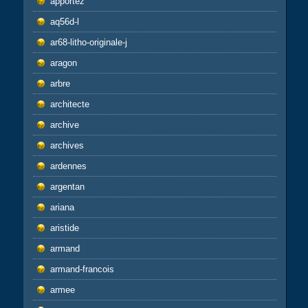
apportez
aq56d-l
ar68-litho-originale-j
aragon
arbre
architecte
archive
archives
ardennes
argentan
ariana
aristide
armand
armand-francois
armee