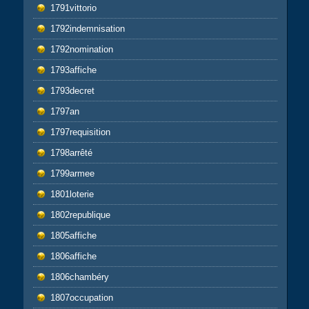
1791vittorio
1792indemnisation
1792nomination
1793affiche
1793decret
1797an
1797requisition
1798arrêté
1799armee
1801loterie
1802republique
1805affiche
1806affiche
1806chambéry
1807occupation