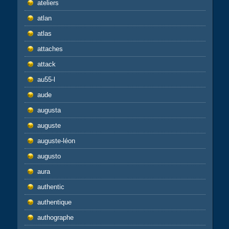
ateliers
atlan
atlas
attaches
attack
au55-l
aude
augusta
auguste
auguste-léon
augusto
aura
authentic
authentique
authographe