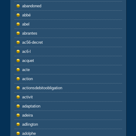
abandoned
abbé
abel
abrantes
ac56-decret
ac6-l
acquet
acte
action
actionsdebitoobligation
activit
adaptation
adeira
adlington
adolphe