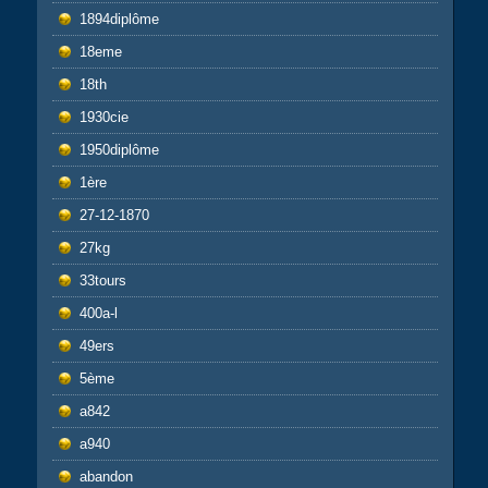
1894diplôme
18eme
18th
1930cie
1950diplôme
1ère
27-12-1870
27kg
33tours
400a-l
49ers
5ème
a842
a940
abandon