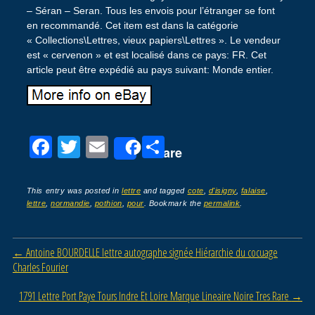
– Séran – Seran. Tous les envois pour l’étranger se font
en recommandé. Cet item est dans la catégorie
« Collections\Lettres, vieux papiers\Lettres ». Le vendeur
est « cervenon » et est localisé dans ce pays: FR. Cet
article peut être expédié au pays suivant: Monde entier.
F
T
E
P
Share
a
wi
m
ar
c
tt
ail
ta
This entry was posted in
lettre
and tagged
cote
,
d'isigny
,
falaise
,
lettre
,
normandie
,
pothion
,
pour
. Bookmark the
permalink
.
e
er
g
b
er
Post navigation
←
Antoine BOURDELLE lettre autographe signée Hiérarchie du cocuage
o
Charles Fourier
o
1791 Lettre Port Paye Tours Indre Et Loire Marque Lineaire Noire Tres Rare
→
k