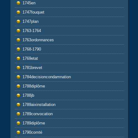
1745en
1747fouquet
1747plan
1763-1764
1763ordonnances
1768-1790
1769etat
1781brevet
1784decisioncondamnation
1788diplôme
1788jb
1789aixinstallation
1789convocation
1789diplôme
1790comté