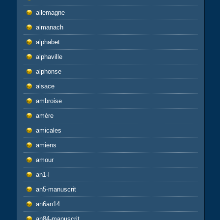
allemagne
almanach
alphabet
alphaville
alphonse
alsace
ambroise
amère
amicales
amiens
amour
an1-l
an5-manuscrit
an6an14
an84-manuscrit