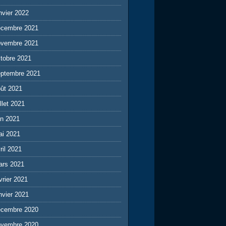
nvier 2022
écembre 2021
ovembre 2021
tobre 2021
eptembre 2021
ût 2021
illet 2021
in 2021
ai 2021
ril 2021
ars 2021
vrier 2021
nvier 2021
écembre 2020
ovembre 2020