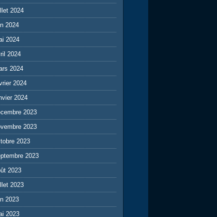
illet 2024
in 2024
ai 2024
ril 2024
ars 2024
vrier 2024
nvier 2024
écembre 2023
ovembre 2023
tobre 2023
eptembre 2023
ût 2023
illet 2023
in 2023
ai 2023