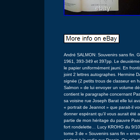
André SALMON: Souvenirs sans fin. Ga
1961, 393-349 et 397pp. Le deuxième v
le papier uniformément jauni. En front
joint 2 lettres autographes. Hermine 
signée (2 petits trous de classeur en h
Salmon » de lui envoyer un volume déd
contient le paragraphe concernant Pasci
sa voisine rue Joseph Barat elle lui av
« portrait de Jeannot » que parait-il vo
donner espérant qu’il vous aurait été 
partie de mon héritage du pauvre Pasc
fort rondelette… Lucy KROHG du 9/10/
tome 3 de « Souvenirs sans fin » erre
parlant à la radio sur Pascin. On m’a d