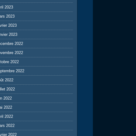
ril 2023
ars 2023
vrier 2023
nvier 2023
écembre 2022
ovembre 2022
tobre 2022
eptembre 2022
ût 2022
illet 2022
in 2022
ai 2022
ril 2022
ars 2022
vrier 2022