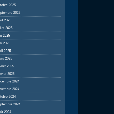
tobre 2025
eptembre 2025
ût 2025
illet 2025
in 2025
ai 2025
ril 2025
ars 2025
vrier 2025
nvier 2025
écembre 2024
ovembre 2024
tobre 2024
eptembre 2024
ût 2024