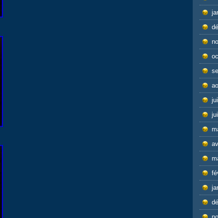
ja
d
n
oc
s
ao
ju
ju
m
av
m
fé
ja
d
n