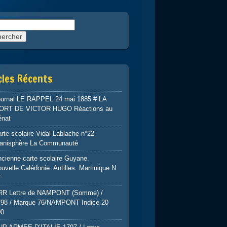
rcher :
cles Récents
ournal LE RAPPEL 24 mai 1885 # LA
ORT DE VICTOR HUGO Réactions au
énat
rte scolaire Vidal Lablache n°22
lanisphère La Communauté
cienne carte scolaire Guyane.
uvelle Calédonie. Antilles. Martinique N
7
RR Lettre de NAMPONT (Somme) /
798 / Marque 76/NAMPONT Indice 20
00