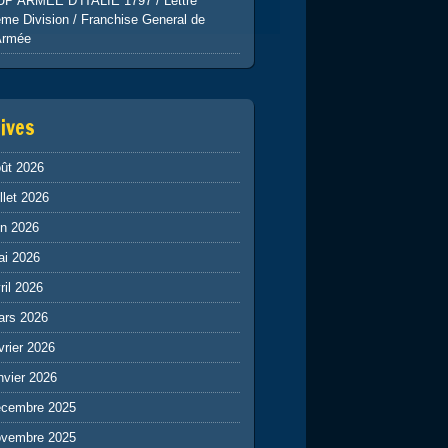
UP ARMEE D’ITALIE 1797 / Lettre
me Division / Franchise General de
Armée
ives
ût 2026
illet 2026
in 2026
ai 2026
ril 2026
ars 2026
vrier 2026
nvier 2026
écembre 2025
ovembre 2025