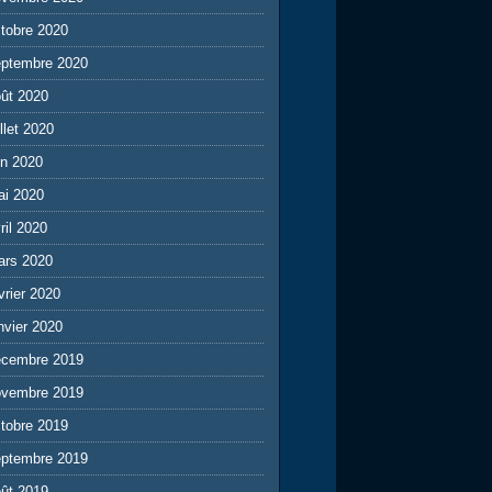
tobre 2020
eptembre 2020
ût 2020
illet 2020
in 2020
ai 2020
ril 2020
ars 2020
vrier 2020
nvier 2020
écembre 2019
ovembre 2019
tobre 2019
eptembre 2019
ût 2019