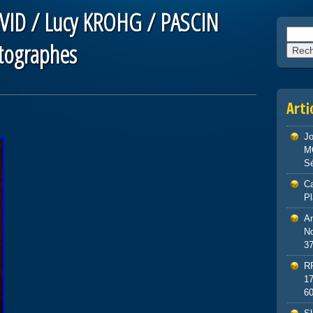
ID / Lucy KROHG / PASCIN
Reche
utographes
Arti
J
M
S
Ca
P
An
No
3
R
1
6