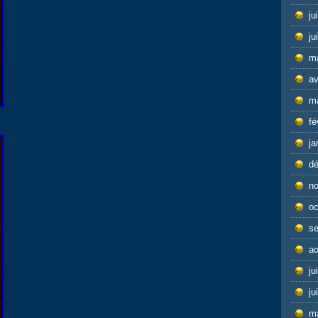
ju
ju
m
av
m
fé
ja
d
n
oc
s
ao
ju
ju
m