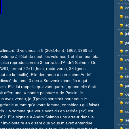
oc
s
ao
ju
ju
llimard, 3 volumes in-8 (20x14cm), 1962, 1969 et
m
olume à l’état de neuf, les volumes 1 et 3 en bon état
av
ispice reproduction de 3 portraits d’André Salmon. On
DAVID, format 22×14,5cm, recto-verso, 38 lignes,
m
aut de la feuille). Elle demande à son « cher André
fé
icacé du tome 3 des « Souvenirs sans fin » qui
ja
n. Elle lui rappelle qu’avant guerre, quand elle était
ait offert une » bonne peinture » de Pascin, le
d
us avez vendu, je (l’)avais soustrait pour vous le
n
agréable autant qu’à votre femme, ce tableau qui faisait
in. La somme que vous avez du en retirée (sic) est
oc
62. Elle signale à André Salmon une erreur dans le
s
ur involontaire en disant que vous m’avez entendue,
emandé maintes fois de le faire, j’ai toujours refusé et
ao