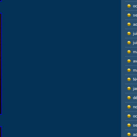
oc
s
ao
ju
ju
m
av
m
fé
ja
d
n
oc
s
ao