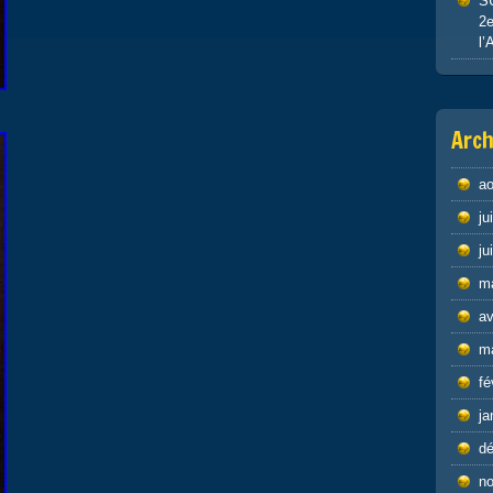
S
2e
l’
Arch
ao
ju
ju
m
av
m
fé
ja
d
n