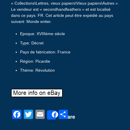
« Collections\Lettres, vieux papiers\Vieux papiers\Autres ».
Le vendeur est « secondhandfeathers » et est localisé
dans ce pays: FR. Cet article peut être expédié au pays
suivant: Monde entier.
Epoque: XVIIIème siècle
Type: Décret
Pays de fabrication: France
Région: Picardie
Thème: Révolution
F
T
E
P
Share
a
wi
m
ar