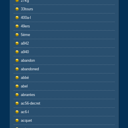
27kg
33tours
400a-l
49ers
5ème
a842
a940
abandon
abandoned
abbé
abel
abrantes
ac56-decret
ac6-l
acquet