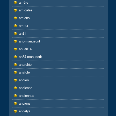
amère
amicales
amiens
amour
an1-l
an5-manuscrit
an6an14
an84-manuscrit
anarchie
anatole
ancien
ancienne
anciennes
anciens
andelys