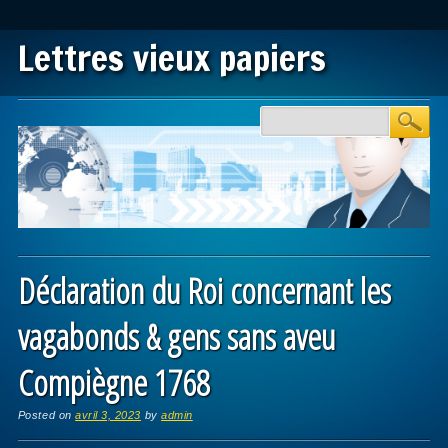
Lettres vieux papiers
Main menu
Skip to content
Déclaration du Roi concernant les
vagabonds & gens sans aveu
Compiègne 1768
Posted on
avril 3, 2023
by
admin