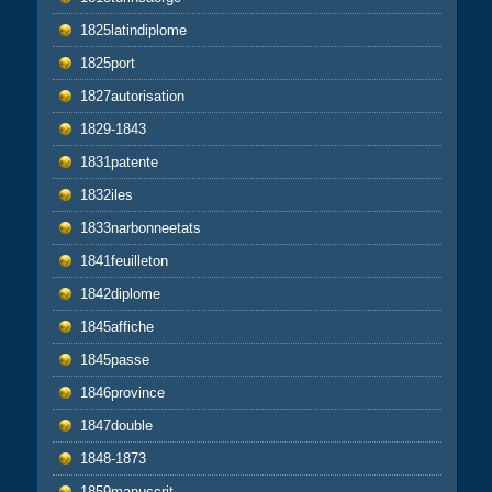
1825latindiplome
1825port
1827autorisation
1829-1843
1831patente
1832iles
1833narbonneetats
1841feuilleton
1842diplome
1845affiche
1845passe
1846province
1847double
1848-1873
1859manuscrit