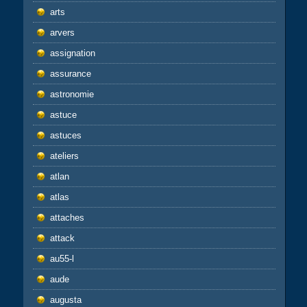
arts
arvers
assignation
assurance
astronomie
astuce
astuces
ateliers
atlan
atlas
attaches
attack
au55-l
aude
augusta