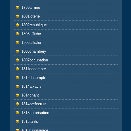
1799armee
1801loterie
1802republique
1805affiche
1806affiche
1806chambéry
1807occupation
1811decompte
1812decompte
1814aixavis
1814chant
1814prefecture
1815autorisation
1815tarifs
1818turinsaorge