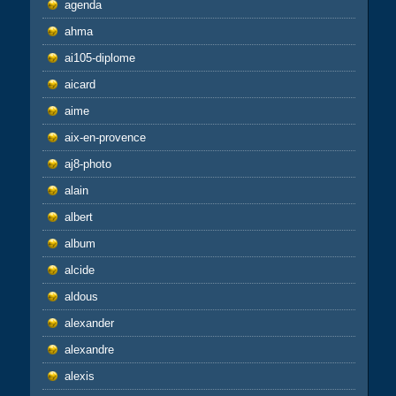
agenda
ahma
ai105-diplome
aicard
aime
aix-en-provence
aj8-photo
alain
albert
album
alcide
aldous
alexander
alexandre
alexis