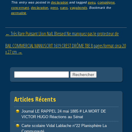
c
tt
ail
ta
This entry was posted in
declaration
and tagged
aveu
,
compiègne
,
concernant
,
declaration
,
gens
,
sans
,
vagabonds
. Bookmark the
e
er
g
permalink
.
b
er
o
Post navigation
←
Très Rare Puissant Llion NalL Blessed Ne manquez pas le protecteur de
o
BAIL COMMERCIAL MANUSCRIT 1619 CREST DRÔME TBE 8 pages format circa 20
k
x 27 cm
→
Rechercher :
Articles Récents
Journal LE RAPPEL 24 mai 1885 # LA MORT DE
VICTOR HUGO Réactions au Sénat
Carte scolaire Vidal Lablache n°22 Planisphère La
Communauté