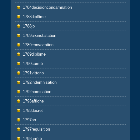
1784decisioncondamnation
1788diplôme
1788jb
1789aixinstallation
1789convocation
1789diplôme
1790comté
1791vittorio
1792indemnisation
1792nomination
1793affiche
1793decret
1797an
1797requisition
1798arrêté