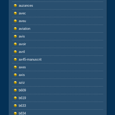
auzances
avec
aveu
aviation
avis
avoir
avril
ax45-manuscrit
axes
axis
aziz
b609
b619
b633
b834