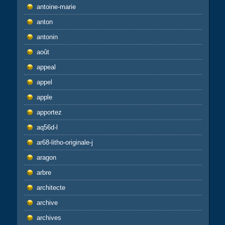
antoine-marie
anton
antonin
août
appeal
appel
apple
apportez
aq56d-l
ar68-litho-originale-j
aragon
arbre
architecte
archive
archives