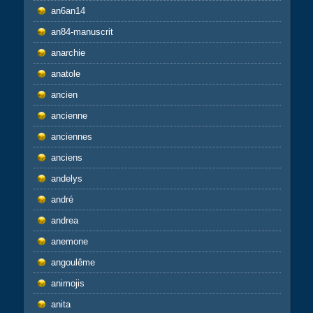
an6an14
an84-manuscrit
anarchie
anatole
ancien
ancienne
anciennes
anciens
andelys
andré
andrea
anemone
angoulême
animojis
anita