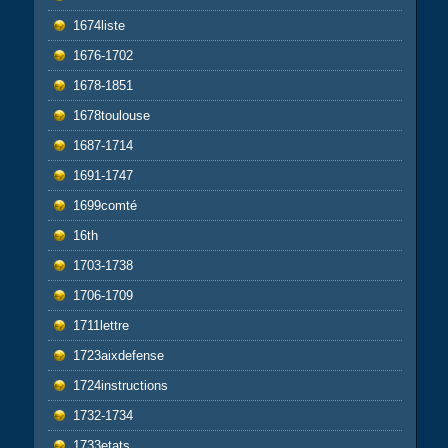
1674liste
1676-1702
1678-1851
1678toulouse
1687-1714
1691-1747
1699comté
16th
1703-1738
1706-1709
1711lettre
1723aixdefense
1724instructions
1732-1734
1733etats