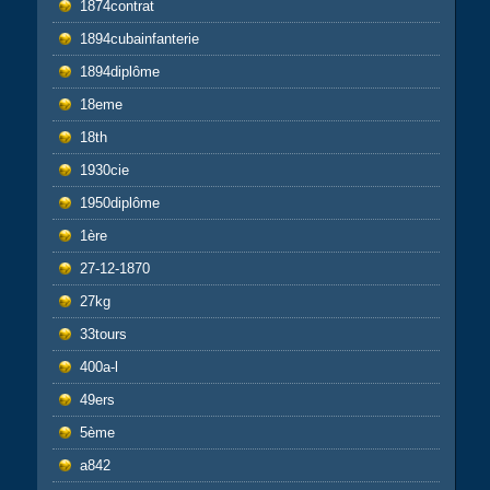
1874contrat
1894cubainfanterie
1894diplôme
18eme
18th
1930cie
1950diplôme
1ère
27-12-1870
27kg
33tours
400a-l
49ers
5ème
a842