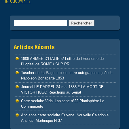
INFOLIO XVII°
→
k
Rechercher :
Articles Récents
1808 ARMEE D’ITALIE s/ Lettre de l’Econome de
l’Hopital de ROME / SUP RR
Tascher de La Pagerie belle lettre autographe signée L.
Napoléon Bonaparte 1853
Journal LE RAPPEL 24 mai 1885 # LA MORT DE
VICTOR HUGO Réactions au Sénat
Carte scolaire Vidal Lablache n°22 Planisphère La
Communauté
Ancienne carte scolaire Guyane. Nouvelle Calédonie.
Antilles. Martinique N 37