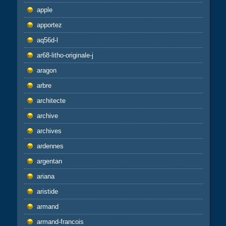
apple
apportez
aq56d-l
ar68-litho-originale-j
aragon
arbre
architecte
archive
archives
ardennes
argentan
ariana
aristide
armand
armand-francois