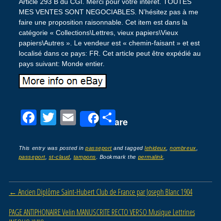
Article 293 B du CGI. Merci pour votre intérêt. TOUTES
MES VENTES SONT NEGOCIABLES. N’hésitez pas à me
faire une proposition raisonnable. Cet item est dans la
catégorie « Collections\Lettres, vieux papiers\Vieux
papiers\Autres ». Le vendeur est « chemin-faisant » et est
localisé dans ce pays: FR. Cet article peut être expédié au
pays suivant: Monde entier.
F
T
E
P
Share
a
wi
m
ar
c
tt
ail
ta
This entry was posted in
passeport
and tagged
lehideux
,
nombreux
,
passeport
,
st-claud
,
tampons
. Bookmark the
permalink
.
e
er
g
b
er
Post navigation
←
Ancien Diplôme Saint-Hubert Club de France par Joseph Blanc 1904
o
o
PAGE ANTIPHONAIRE Velin MANUSCRITE RECTO VERSO Musique Lettrines