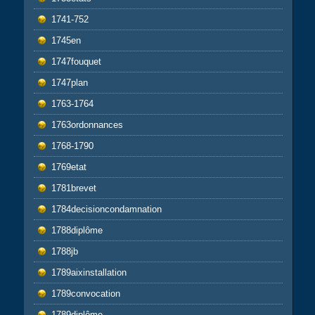
1741-752
1745en
1747fouquet
1747plan
1763-1764
1763ordonnances
1768-1790
1769etat
1781brevet
1784decisioncondamnation
1788diplôme
1788jb
1789aixinstallation
1789convocation
1789diplôme