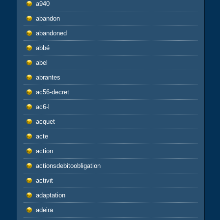
a940
abandon
abandoned
abbé
abel
abrantes
ac56-decret
ac6-l
acquet
acte
action
actionsdebitoobligation
activit
adaptation
adeira