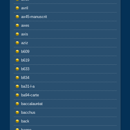
avril
ax45-manuscrit
axes
axis
aziz
b609
b619
b633
b834
ba31-l-a
ba94-carte
baccalauréat
bacchus
back
bagne