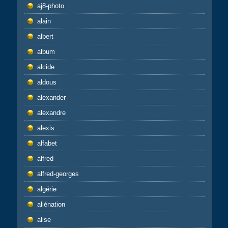
aj8-photo
alain
albert
album
alcide
aldous
alexander
alexandre
alexis
alfabet
alfred
alfred-georges
algérie
aliénation
alise