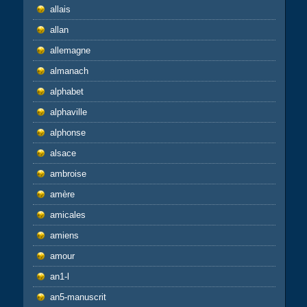
allais
allan
allemagne
almanach
alphabet
alphaville
alphonse
alsace
ambroise
amère
amicales
amiens
amour
an1-l
an5-manuscrit