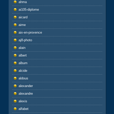
ahma
ai105-diplome
aicard
aime
aix-en-provence
aj8-photo
alain
albert
album
alcide
aldous
alexander
alexandre
alexis
alfabet