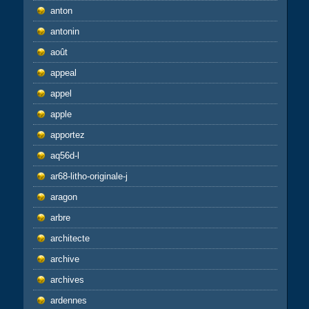
anton
antonin
août
appeal
appel
apple
apportez
aq56d-l
ar68-litho-originale-j
aragon
arbre
architecte
archive
archives
ardennes