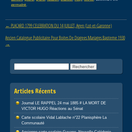
e
er
g
permalink
.
b
er
o
Post navigation
←
PLACARD 1799 CELEBRATION DU 14 JUILLET, Agen (Lot-et-Garonne)
o
Ancien Catalogue Publicitaire Pour Boites De Dragees Mariages Bapteme 1930
k
→
Rechercher :
Articles Récents
Journal LE RAPPEL 24 mai 1885 # LA MORT DE
VICTOR HUGO Réactions au Sénat
Carte scolaire Vidal Lablache n°22 Planisphère La
Communauté
Ancienne carte scolaire Guyane. Nouvelle Calédonie.