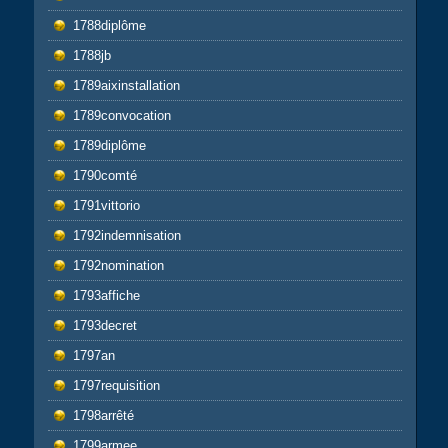
1788diplôme
1788jb
1789aixinstallation
1789convocation
1789diplôme
1790comté
1791vittorio
1792indemnisation
1792nomination
1793affiche
1793decret
1797an
1797requisition
1798arrêté
1799armee