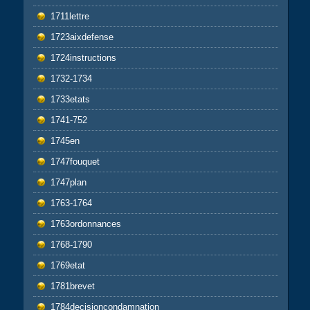
1711lettre
1723aixdefense
1724instructions
1732-1734
1733etats
1741-752
1745en
1747fouquet
1747plan
1763-1764
1763ordonnances
1768-1790
1769etat
1781brevet
1784decisioncondamnation