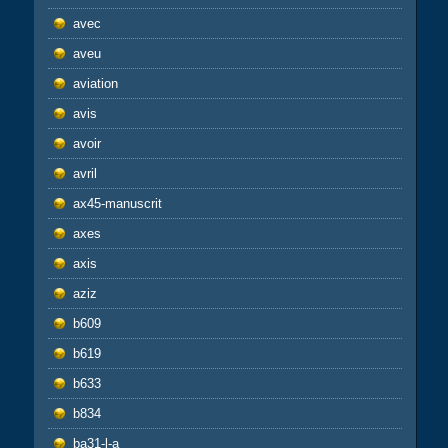
avec
aveu
aviation
avis
avoir
avril
ax45-manuscrit
axes
axis
aziz
b609
b619
b633
b834
ba31-l-a