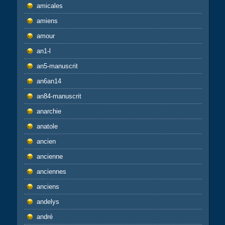
amicales
amiens
amour
an1-l
an5-manuscrit
an6an14
an84-manuscrit
anarchie
anatole
ancien
ancienne
anciennes
anciens
andelys
andré