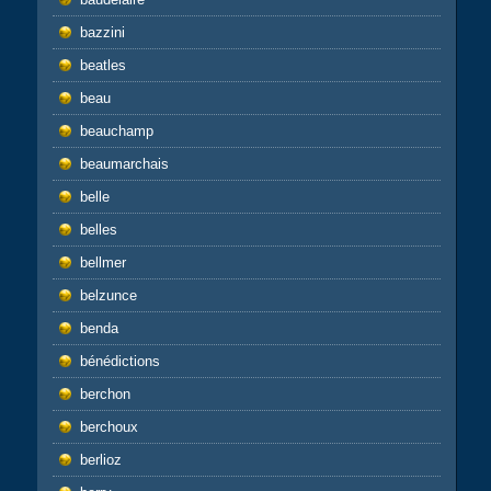
bazzini
beatles
beau
beauchamp
beaumarchais
belle
belles
bellmer
belzunce
benda
bénédictions
berchon
berchoux
berlioz