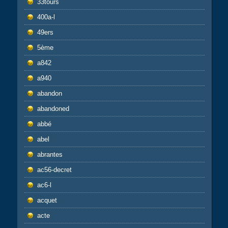
33tours
400a-l
49ers
5ème
a842
a940
abandon
abandoned
abbé
abel
abrantes
ac56-decret
ac6-l
acquet
acte