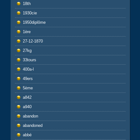
18th
1930cie
1950diplôme
1ère
27-12-1870
27kg
33tours
400a-l
49ers
5ème
a842
a940
abandon
abandoned
abbé