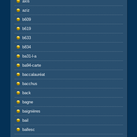
axis
aziz
b609
b619
b633
b834
ba31-l-a
ba94-carte
baccalauréat
bacchus
back
bagne
baignières
bail
ballesc