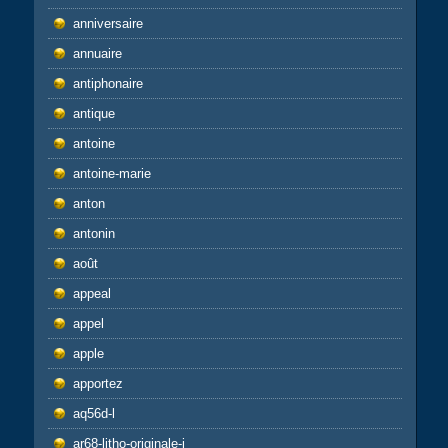
anniversaire
annuaire
antiphonaire
antique
antoine
antoine-marie
anton
antonin
août
appeal
appel
apple
apportez
aq56d-l
ar68-litho-originale-j