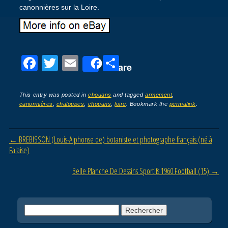
canonnières sur la Loire.
F
T
E
P
Share
a
wi
m
ar
c
tt
ail
ta
This entry was posted in
chouans
and tagged
armement
,
canonnières
,
chaloupes
,
chouans
,
loire
. Bookmark the
permalink
.
e
er
g
b
er
Post navigation
←
BREBISSON (Louis-Alphonse de) botaniste et photographe français (né à
o
Falaise)
o
Belle Planche De Dessins Sportifs 1960 Football (15)
→
k
Rechercher :