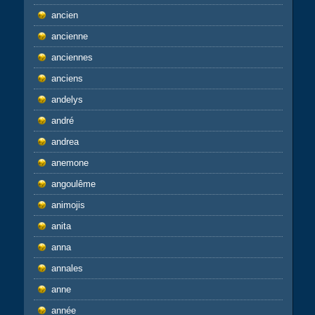
ancien
ancienne
anciennes
anciens
andelys
andré
andrea
anemone
angoulême
animojis
anita
anna
annales
anne
année