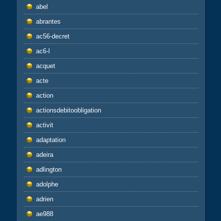
abel
abrantes
ac56-decret
ac6-l
acquet
acte
action
actionsdebitoobligation
activit
adaptation
adeira
adlington
adolphe
adrien
ae988