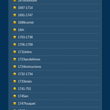
1678toulouse
1687-1714
1691-1747
1699comté
16th
1703-1738
1706-1709
1711lettre
1723aixdefense
1724instructions
1732-1734
1733etats
1741-752
1745en
1747fouquet