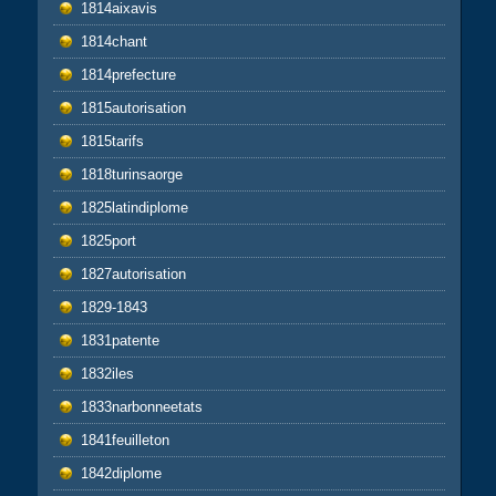
1814aixavis
1814chant
1814prefecture
1815autorisation
1815tarifs
1818turinsaorge
1825latindiplome
1825port
1827autorisation
1829-1843
1831patente
1832iles
1833narbonneetats
1841feuilleton
1842diplome