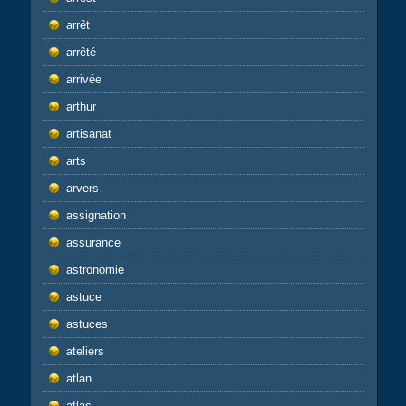
arrêt
arrêté
arrivée
arthur
artisanat
arts
arvers
assignation
assurance
astronomie
astuce
astuces
ateliers
atlan
atlas