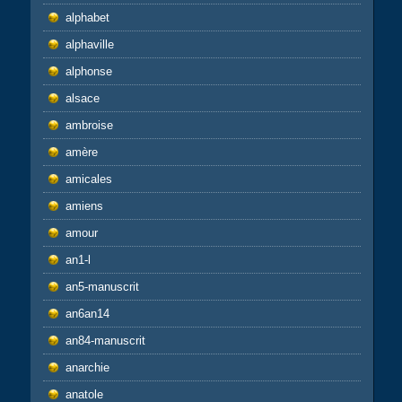
alphabet
alphaville
alphonse
alsace
ambroise
amère
amicales
amiens
amour
an1-l
an5-manuscrit
an6an14
an84-manuscrit
anarchie
anatole