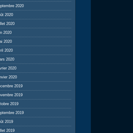
eptembre 2020
ût 2020
illet 2020
in 2020
ai 2020
ril 2020
ars 2020
vrier 2020
nvier 2020
écembre 2019
ovembre 2019
tobre 2019
eptembre 2019
ût 2019
illet 2019