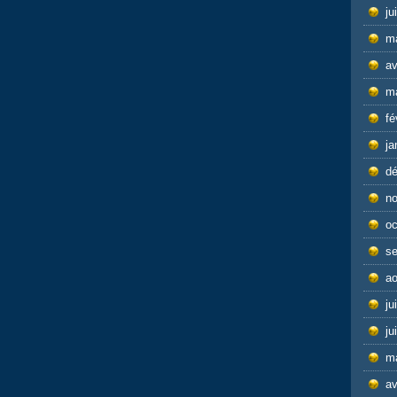
ju
m
av
m
fé
ja
d
n
oc
s
ao
ju
ju
m
av