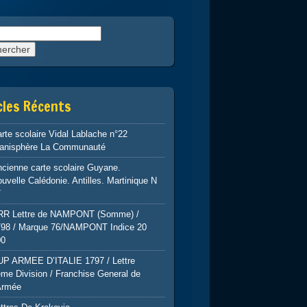
rcher :
cles Récents
rte scolaire Vidal Lablache n°22
lanisphère La Communauté
cienne carte scolaire Guyane.
uvelle Calédonie. Antilles. Martinique N
7
RR Lettre de NAMPONT (Somme) /
798 / Marque 76/NAMPONT Indice 20
00
UP ARMEE D’ITALIE 1797 / Lettre
me Division / Franchise General de
Armée