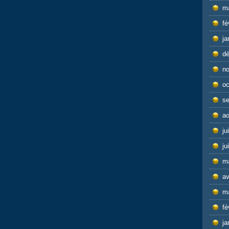
m
fé
ja
d
n
oc
s
ao
ju
ju
m
av
m
fé
ja