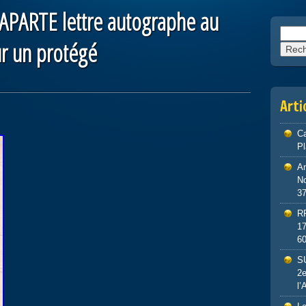
PARTE lettre autographe au
Reche
r un protégé
Arti
Ca
P
An
No
3
R
1
6
S
2e
l’