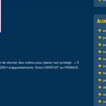
Le
Arch
ao
ju
ju
m
av
ent de donner des ordres pour placer son protégé : « Il
m
1200 f d’appointements. Envoi GRATUIT en FRANCE.
fé
ja
d
n
oc