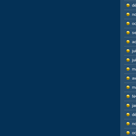
d
n
oc
s
ao
ju
ju
m
av
m
fé
ja
d
n
oc