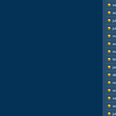
s
ao
ju
ju
m
av
m
fé
ja
d
n
oc
s
ao
ju