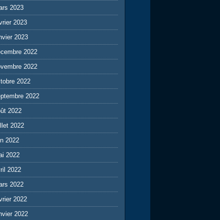
ars 2023
vrier 2023
nvier 2023
écembre 2022
ovembre 2022
tobre 2022
eptembre 2022
ût 2022
illet 2022
in 2022
ai 2022
ril 2022
ars 2022
vrier 2022
nvier 2022