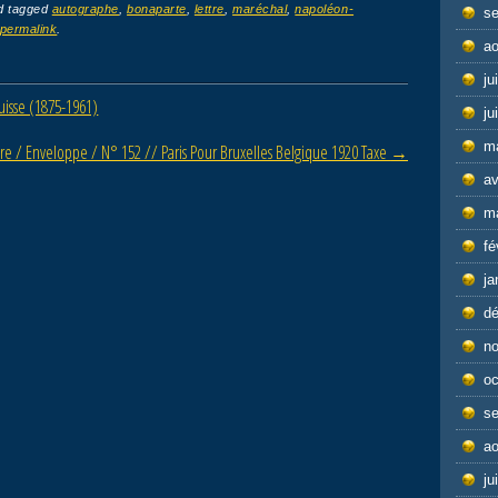
d tagged
autographe
,
bonaparte
,
lettre
,
maréchal
,
napoléon-
s
permalink
.
ao
ju
uisse (1875-1961)
ju
m
tre / Enveloppe / N° 152 // Paris Pour Bruxelles Belgique 1920 Taxe
→
av
m
fé
ja
d
n
oc
s
ao
ju