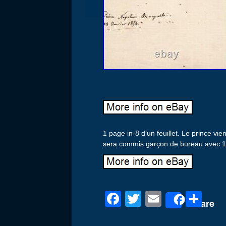
1 page in-8 d’un feuillet. Le prince vi
sera commis garçon de bureau avec 
F
T
E
P
Share
a
wi
m
ar