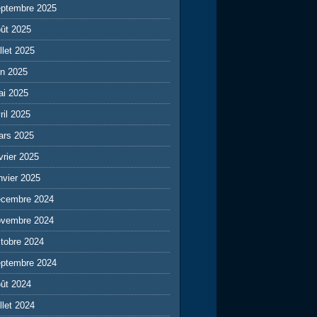
eptembre 2025
ût 2025
illet 2025
in 2025
ai 2025
ril 2025
ars 2025
vrier 2025
nvier 2025
écembre 2024
ovembre 2024
tobre 2024
eptembre 2024
ût 2024
illet 2024