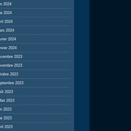
in 2024
ai 2024
ril 2024
ars 2024
vrier 2024
nvier 2024
écembre 2023
ovembre 2023
tobre 2023
eptembre 2023
ût 2023
illet 2023
in 2023
ai 2023
ril 2023