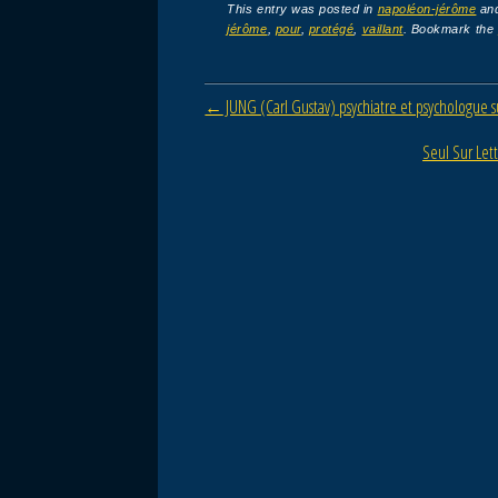
c
tt
ail
ta
This entry was posted in
napoléon-jérôme
an
jérôme
,
pour
,
protégé
,
vaillant
. Bookmark the
e
er
g
b
er
Post navigation
←
JUNG (Carl Gustav) psychiatre et psychologue s
o
o
Seul Sur Let
k