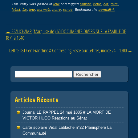
c
tt
ail
ta
This entry was posted in
leur
and tagged
autiste
,
cette
,
diff
,
faire
,
fallait
,
fils
,
leur
,
normalit
,
notre
,
rence
. Bookmark the
permalink
.
e
er
g
b
er
Post navigation
←
BEAUCHAMP (Marquise de) 60 DOCUMENTS DIVERS SUR LA FAMILLE DE
o
1871 à 1940
o
Lettre 1817 en Franchise & Contreseing Poste aux Lettres, indice 24 = 1300
→
k
Rechercher :
Articles Récents
Journal LE RAPPEL 24 mai 1885 # LA MORT DE
VICTOR HUGO Réactions au Sénat
Carte scolaire Vidal Lablache n°22 Planisphère La
Communauté