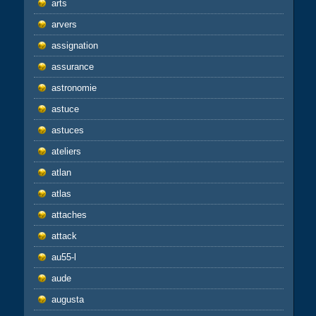
arts
arvers
assignation
assurance
astronomie
astuce
astuces
ateliers
atlan
atlas
attaches
attack
au55-l
aude
augusta