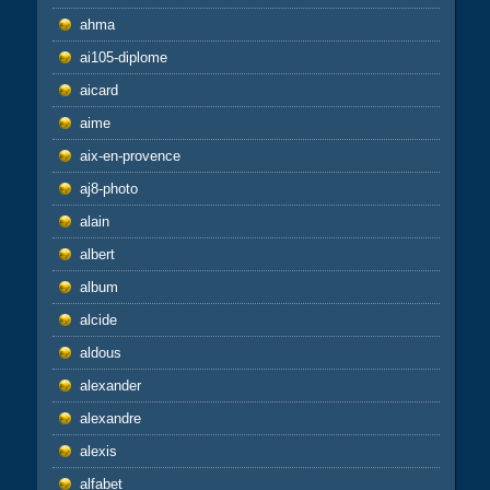
ahma
ai105-diplome
aicard
aime
aix-en-provence
aj8-photo
alain
albert
album
alcide
aldous
alexander
alexandre
alexis
alfabet