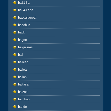
ba31-l-a
ba94-carte
baccalauréat
bacchus
back
bagne
baignières
bail
ballesc
ballets
ballon
baltasar
balzac
bamboo
bande