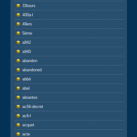
33tours
400a-l
49ers
5ème
a842
a940
abandon
abandoned
abbé
abel
abrantes
ac56-decret
ac6-l
acquet
acte