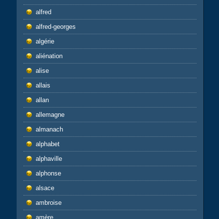
alfred
alfred-georges
algérie
aliénation
alise
allais
allan
allemagne
almanach
alphabet
alphaville
alphonse
alsace
ambroise
amère