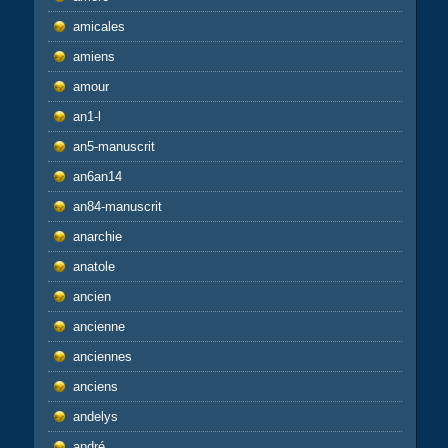
amicales
amiens
amour
an1-l
an5-manuscrit
an6an14
an84-manuscrit
anarchie
anatole
ancien
ancienne
anciennes
anciens
andelys
andré