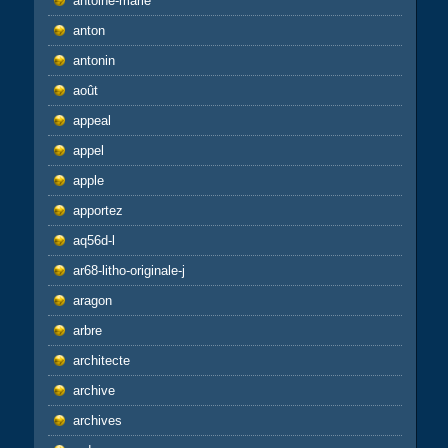
antoine-marie
anton
antonin
août
appeal
appel
apple
apportez
aq56d-l
ar68-litho-originale-j
aragon
arbre
architecte
archive
archives