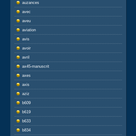
auzances
avec
aveu
aviation
avis
avoir
avril
ax45-manuscrit
axes
axis
aziz
b609
b619
b633
b834