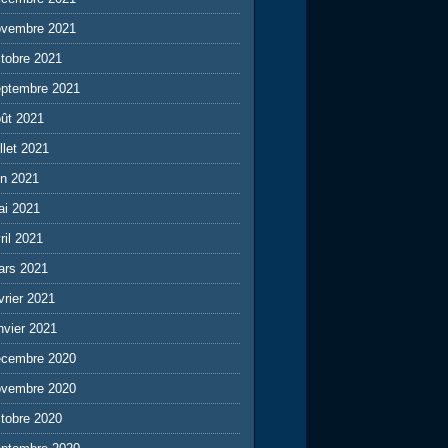
ovembre 2021
tobre 2021
eptembre 2021
ût 2021
illet 2021
in 2021
ai 2021
ril 2021
ars 2021
vrier 2021
nvier 2021
écembre 2020
ovembre 2020
tobre 2020