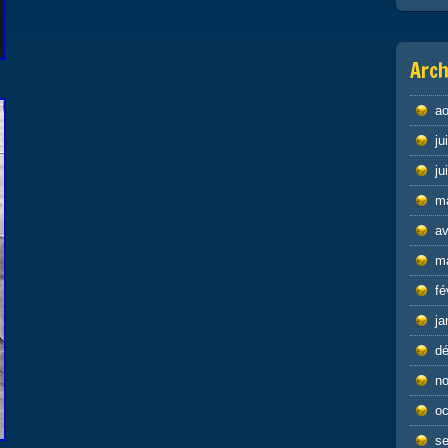
Arch
ao
ju
ju
m
av
m
fé
ja
d
n
oc
s