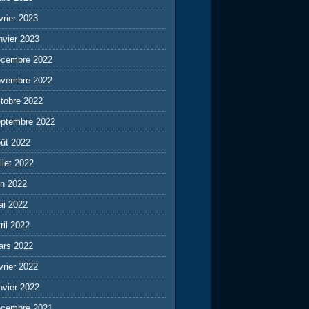
vrier 2023
nvier 2023
écembre 2022
ovembre 2022
tobre 2022
eptembre 2022
ût 2022
illet 2022
in 2022
ai 2022
ril 2022
ars 2022
vrier 2022
nvier 2022
écembre 2021