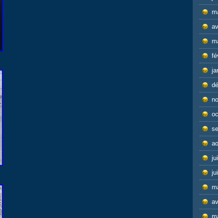
m
av
m
fé
ja
d
n
oc
s
ao
ju
ju
m
av
m