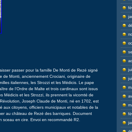
fé
ja
d
n
oc
s
ao
ju
sser passer pour la famille De Monti de Rezé signé
e de Monti, anciennement Crociani, originaire de
ju
illes italiennes, les Strozzi et les Médicis. Le pape
m
ître de l’Ordre de Malte et trois cardinaux sont issus
 Médicis et les Strozzi, ils prennent la vicomté de
av
 Révolution, Joseph Claude de Monti, né en 1702, est
m
 aux citoyens, officiers municipaux et notables de la
miner au château de Rezé des barriques. Document
fé
d’un sceau en cire. Envoi en recommandé R2.
ja
d