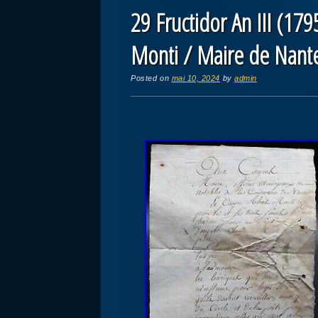
29 Fructidor An III (179
Monti / Maire de Nant
Posted on
mai 10, 2024
by
admin