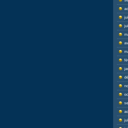
s
ao
ju
ju
m
av
m
fé
ja
d
n
oc
s
ao
ju