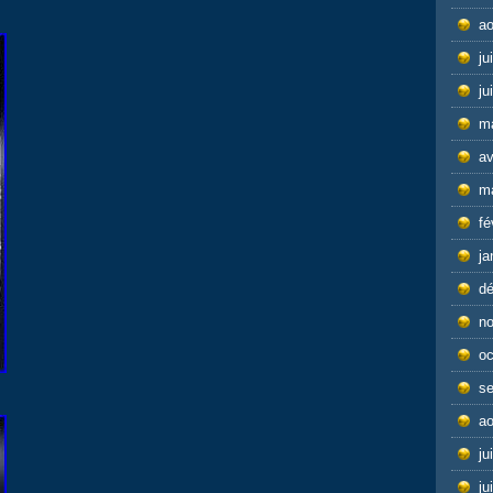
ao
ju
ju
m
av
m
fé
ja
d
n
oc
s
ao
ju
ju