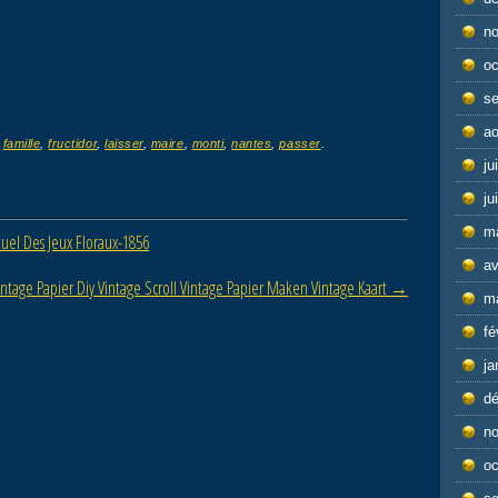
n
oc
s
ao
d
famille
,
fructidor
,
laisser
,
maire
,
monti
,
nantes
,
passer
.
ju
ju
m
tuel Des Jeux Floraux-1856
av
intage Papier Diy Vintage Scroll Vintage Papier Maken Vintage Kaart
→
m
fé
ja
d
n
oc