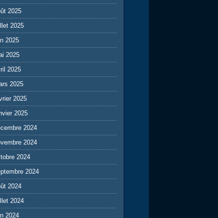
ût 2025
illet 2025
in 2025
ai 2025
ril 2025
ars 2025
vrier 2025
nvier 2025
écembre 2024
ovembre 2024
tobre 2024
eptembre 2024
ût 2024
illet 2024
in 2024