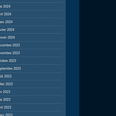
ai 2024
ril 2024
ars 2024
vrier 2024
nvier 2024
écembre 2023
ovembre 2023
tobre 2023
eptembre 2023
ût 2023
illet 2023
in 2023
ai 2023
ril 2023
ars 2023