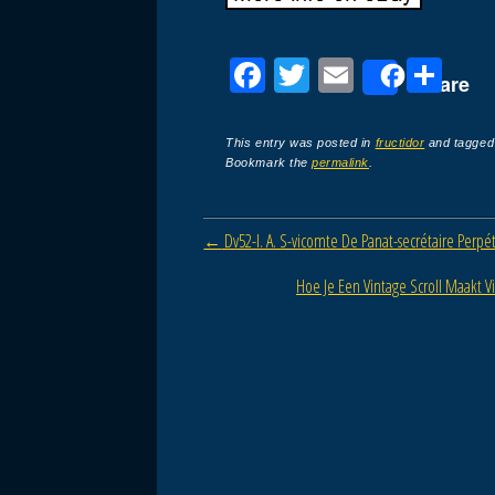
F
T
E
P
Share
a
wi
m
ar
c
tt
ail
ta
This entry was posted in
fructidor
and tagge
Bookmark the
permalink
.
e
er
g
b
er
Post navigation
←
Dv52-l. A. S-vicomte De Panat-secrétaire Perpé
o
o
Hoe Je Een Vintage Scroll Maakt V
k