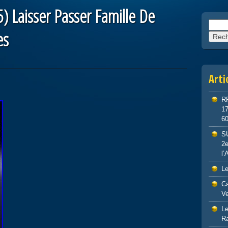
5) Laisser Passer Famille De
Reche
es
Arti
R
1
6
S
2e
l’
Le
Ca
Ve
Le
R