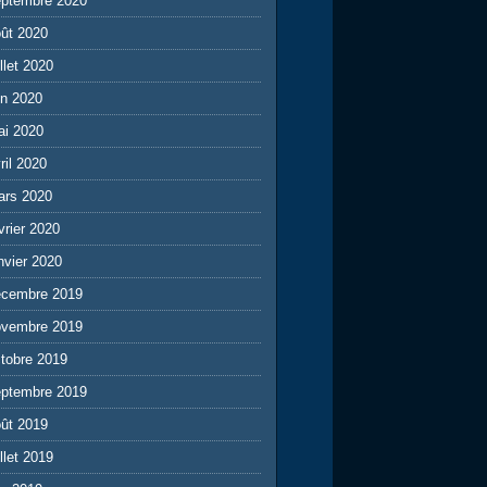
eptembre 2020
ût 2020
illet 2020
in 2020
ai 2020
ril 2020
ars 2020
vrier 2020
nvier 2020
écembre 2019
ovembre 2019
tobre 2019
eptembre 2019
ût 2019
illet 2019