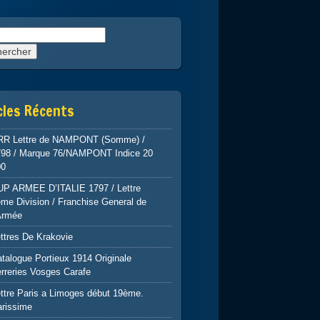
rcher :
cles Récents
RR Lettre de NAMPONT (Somme) /
798 / Marque 76/NAMPONT Indice 20
00
UP ARMEE D’ITALIE 1797 / Lettre
me Division / Franchise General de
Armée
ttres De Krakovie
talogue Portieux 1914 Originale
rreries Vosges Carafe
ttre Paris a Limoges début 19ème.
arissime