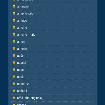
annuaire
antiphonaire
antique
antoine
antoine-marie
anton
antonin
août
appeal
appel
apple
apportez
aq56d-l
ar68-litho-originale-j
aragon