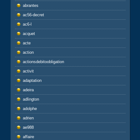
abrantes
ac56-decret
ac6-l
acquet
acte
action
actionsdebitoobligation
activit
adaptation
adeira
adlington
adolphe
adrien
ae988
affaire