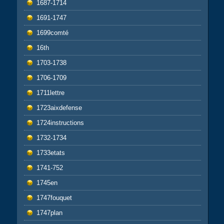
1687-1714
1691-1747
1699comté
16th
1703-1738
1706-1709
1711lettre
1723aixdefense
1724instructions
1732-1734
1733etats
1741-752
1745en
1747fouquet
1747plan