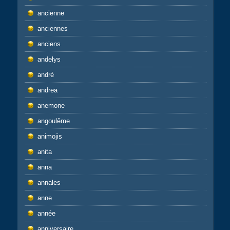
ancienne
anciennes
anciens
andelys
andré
andrea
anemone
angoulême
animojis
anita
anna
annales
anne
année
anniversaire