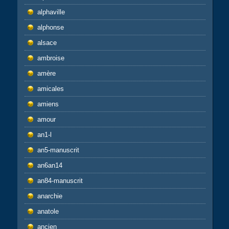
alphaville
alphonse
alsace
ambroise
amère
amicales
amiens
amour
an1-l
an5-manuscrit
an6an14
an84-manuscrit
anarchie
anatole
ancien