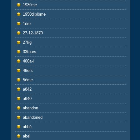
1930cie
1950diplôme
1ère
27-12-1870
27kg
33tours
400a-l
49ers
5ème
a842
a940
abandon
abandoned
abbé
abel