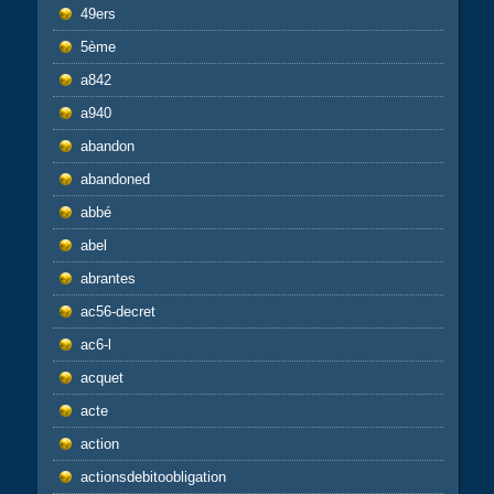
49ers
5ème
a842
a940
abandon
abandoned
abbé
abel
abrantes
ac56-decret
ac6-l
acquet
acte
action
actionsdebitoobligation