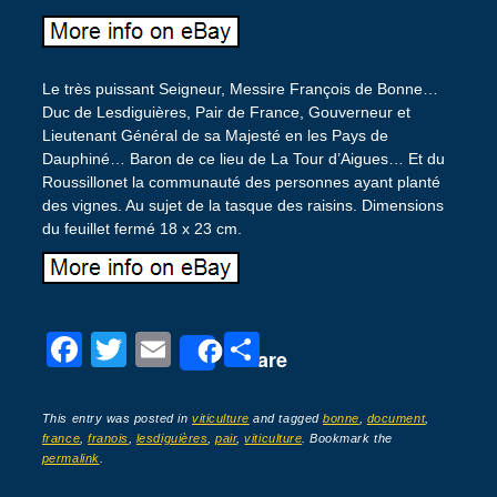
Le très puissant Seigneur, Messire François de Bonne…
Duc de Lesdiguières, Pair de France, Gouverneur et
Lieutenant Général de sa Majesté en les Pays de
Dauphiné… Baron de ce lieu de La Tour d’Aigues… Et du
Roussillonet la communauté des personnes ayant planté
des vignes. Au sujet de la tasque des raisins. Dimensions
du feuillet fermé 18 x 23 cm.
F
T
E
P
Share
a
wi
m
ar
c
tt
ail
ta
This entry was posted in
viticulture
and tagged
bonne
,
document
,
france
,
franois
,
lesdiguières
,
pair
,
viticulture
. Bookmark the
e
er
g
permalink
.
b
er