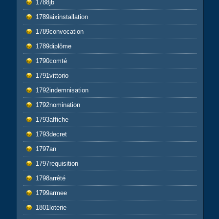
1788jb
1789aixinstallation
1789convocation
1789diplôme
1790comté
1791vittorio
1792indemnisation
1792nomination
1793affiche
1793decret
1797an
1797requisition
1798arrêté
1799armee
1801loterie