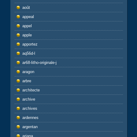
août
appeal
appel
apple
apportez
aq56d-l
ar68-litho-originale-j
aragon
arbre
architecte
archive
archives
ardennes
argentan
ariana