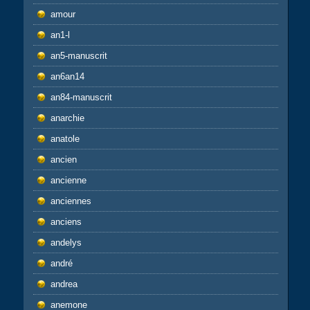
amour
an1-l
an5-manuscrit
an6an14
an84-manuscrit
anarchie
anatole
ancien
ancienne
anciennes
anciens
andelys
andré
andrea
anemone