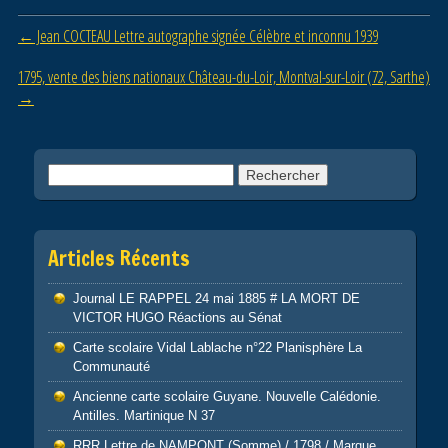
o
Post navigation
←
Jean COCTEAU Lettre autographe signée Célèbre et inconnu 1939
o
1795, vente des biens nationaux Château-du-Loir, Montval-sur-Loir (72, Sarthe)
k
→
Rechercher :
Articles Récents
Journal LE RAPPEL 24 mai 1885 # LA MORT DE
VICTOR HUGO Réactions au Sénat
Carte scolaire Vidal Lablache n°22 Planisphère La
Communauté
Ancienne carte scolaire Guyane. Nouvelle Calédonie.
Antilles. Martinique N 37
RRR Lettre de NAMPONT (Somme) / 1798 / Marque