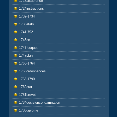
1723aixdefense
1724instructions
1732-1734
1733etats
1741-752
1745en
1747fouquet
1747plan
1763-1764
1763ordonnances
1768-1790
1769etat
1781brevet
1784decisioncondamnation
1788diplôme