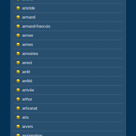
aristide
armand
armand-francois
armee
armes
armoiries
arrest
arrêt
arrêté
arrivée
arthur
artisanat
arts
arvers
assignation