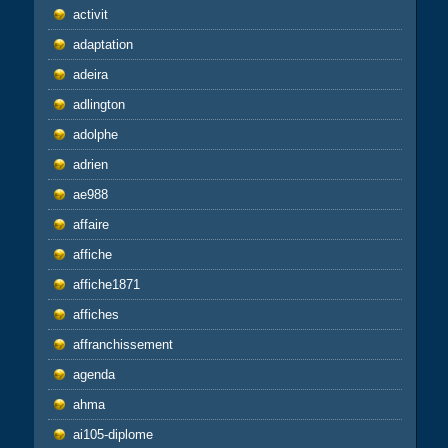
activit
adaptation
adeira
adlington
adolphe
adrien
ae988
affaire
affiche
affiche1871
affiches
affranchissement
agenda
ahma
ai105-diplome