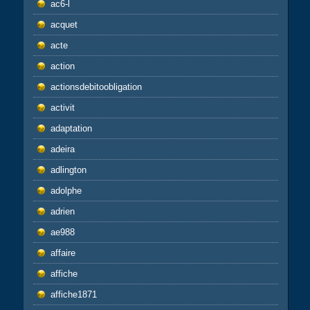
ac6-l
acquet
acte
action
actionsdebitoobligation
activit
adaptation
adeira
adlington
adolphe
adrien
ae988
affaire
affiche
affiche1871