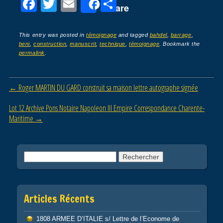
F
T
E
P
Share
a
wi
m
ar
c
tt
ail
ta
This entry was posted in
témoignage
and tagged
bahdel
,
barrage
,
beni
,
construction
,
manuscrit
,
technique
,
témoignage
. Bookmark the
e
er
g
permalink
.
b
er
o
Post navigation
←
Roger MARTIN DU GARD construit sa maison lettre autographe signée
o
Lot 12 Archive Pons Notaire Napoleon III Empire Correspondance Charente-
k
Maritime
→
Rechercher :
Articles Récents
1808 ARMEE D’ITALIE s/ Lettre de l’Econome de