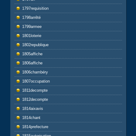
1797requisition
1798arrêté
1799armee
1801loterie
1802republique
1805affiche
1806affiche
1806chambéry
1807occupation
1811decompte
1812decompte
1814aixavis
1814chant
1814prefecture
1815autorisation