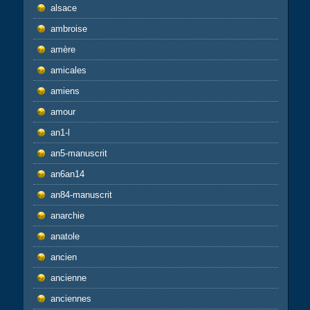
alsace
ambroise
amère
amicales
amiens
amour
an1-l
an5-manuscrit
an6an14
an84-manuscrit
anarchie
anatole
ancien
ancienne
anciennes