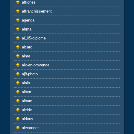
affiches
affranchissement
agenda
ahma
ai105-diplome
aicard
aime
aix-en-provence
aj8-photo
alain
albert
album
alcide
aldous
alexander