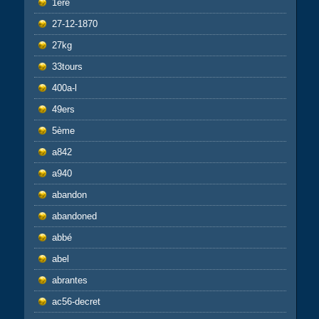
1ère
27-12-1870
27kg
33tours
400a-l
49ers
5ème
a842
a940
abandon
abandoned
abbé
abel
abrantes
ac56-decret